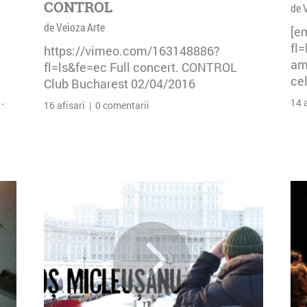
CONTROL
de 
de Veioza Arte
[e
fl
https://vimeo.com/163148886?
am 
fl=ls&fe=ec Full concert. CONTROL
cel
Club Bucharest 02/04/2016
.
14 
16 afisari | 0 comentarii