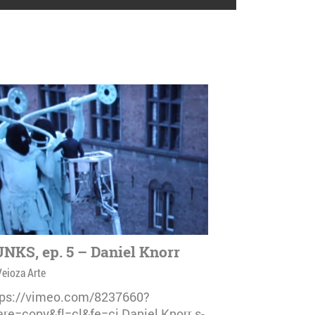
NKS, ep. 5 – Daniel Knorr
Veioza Arte
tps://vimeo.com/8237660?
are=copy&fl=cl&fe=ci Daniel Knorr s-