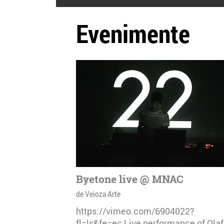
Evenimente
Byetone live @ MNAC
de Veioza Arte
https://vimeo.com/6904022?
fl=ls&fe=ec Live performance of Olaf