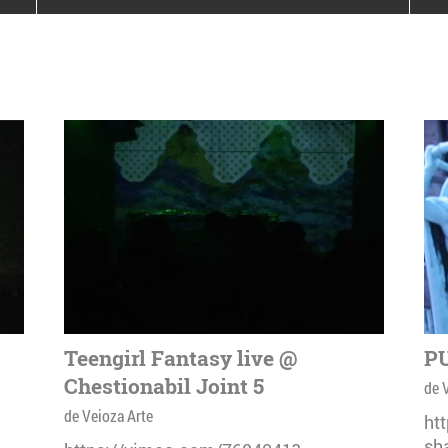
poloneze la București
PEOPLE OF ROMANIA se
lansează la galeria Simeza
All Stars For
Outernational
Teengirl Fantasy live @
PU
Chestionabil Joint 5
de 
de Veioza Arte
ht
sh