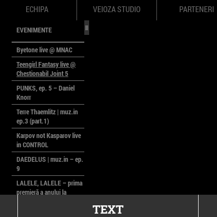
ECHIPA
VEIOZA STUDIO
PARTENERI
EVENIMENTE
Byetone live @ MNAC
Teengirl Fantasy live @
Chestionabil Joint 5
PUNKS, ep. 5 – Daniel
Knorr
Terre Thaemlitz | muz.in
ep.3 (part.1)
Karpov not Kasparov live
in CONTROL
DAEDELUS | muz.in – ep.
9
LALELE, LALELE – prima
premieră a anului la
MACAZ
TEXT
CinePOLSKA – filme