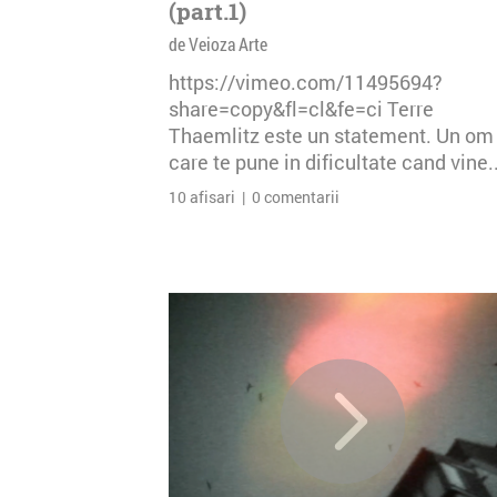
(part.1)
de Veioza Arte
https://vimeo.com/11495694?
share=copy&fl=cl&fe=ci Terre
Thaemlitz este un statement. Un om
care te pune in dificultate cand vine..
10 afisari | 0 comentarii