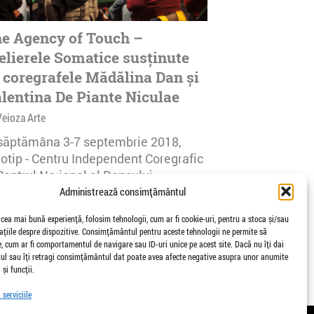
e Agency of Touch –
elierele Somatice susținute
 coregrafele Mădălina Dan și
lentina De Piante Niculae
Veioza Arte
 săptămâna 3-7 septembrie 2018,
notip - Centru Independent Coregrafic
Centrul Național al Dansului
urești...
Administrează consimțământul
afisari | 0 comentarii
 cea mai bună experiență, folosim tehnologii, cum ar fi cookie-uri, pentru a stoca și/sau
țiile despre dispozitive. Consimțământul pentru aceste tehnologii ne permite să
 cum ar fi comportamentul de navigare sau ID-uri unice pe acest site. Dacă nu îți dai
l sau îți retragi consimțământul dat poate avea afecte negative asupra unor anumite
 și funcții.
serviciile