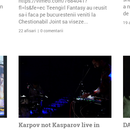
https://vimeo.com/7684041?
an
a n
fl=ls&fe=ec Teengirl Fantasy au reusit
de 
sa-i faca pe bucurestenii veniti la
Chestionabil Joint sa viseze...
19 
22 afisari | 0 comentarii
Karpov not Kasparov live in
DA