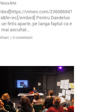
Veioza Arte
mbed]https://vimeo.com/23608694?
=ls&fe=ec[/embed] Pentru Daedelus
un fetis aparte, pe langa faptul ca e
 mai ascultat...
afisari | 0 comentarii