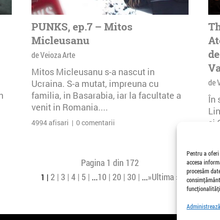
PUNKS, ep.7 – Mitos
Th
Micleusanu
At
de
de Veioza Arte
Va
Mitos Micleusanu s-a nascut in
de 
Ucraina. S-a mutat, impreuna cu
n
familia, in Basarabia, iar la facultate a
În
venit in Romania....
Li
și 
4994 afisari | 0 comentarii
Buc
26 
Pentru a oferi
Pagina 1 din 172
accesa informa
procesăm date,
2
3
4
5
10
20
30
»
Ultima »
1
...
...
consimțământu
funcționalități
Administrează 