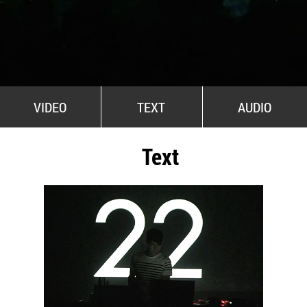
All Stars For Outernational
VIDEO
TEXT
AUDIO
Text