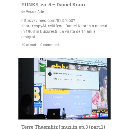
PUNKS, ep. 5 – Daniel Knorr
de Veioza Arte
https://vimeo.com/8237660?
share=copy&fl=cl&fe=ci Daniel Knorr s-a nascut
in 1968 in Bucuresti. La virsta de 14 ani a
emigrat...
19 afisari | 0 comentarii
Terre Thaemlitz | muz.in ep.3 (part.1)