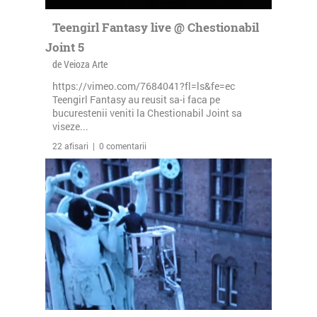
Teengirl Fantasy live @ Chestionabil
Joint 5
de Veioza Arte
https://vimeo.com/7684041?fl=ls&fe=ec
Teengirl Fantasy au reusit sa-i faca pe
bucurestenii veniti la Chestionabil Joint sa
viseze...
22 afisari | 0 comentarii