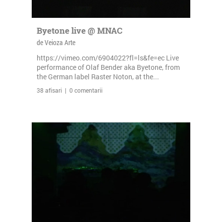
Byetone live @ MNAC
de Veioza Arte
https://vimeo.com/6904022?fl=ls&fe=ec Live
performance of Olaf Bender aka Byetone, from
the German label Raster Noton, at the...
38 afisari | 0 comentarii