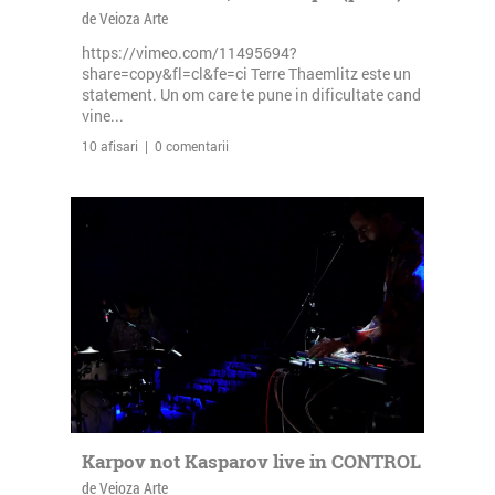
de Veioza Arte
https://vimeo.com/11495694?
share=copy&fl=cl&fe=ci Terre Thaemlitz este un
statement. Un om care te pune in dificultate cand
vine...
10 afisari | 0 comentarii
Karpov not Kasparov live in CONTROL
de Veioza Arte