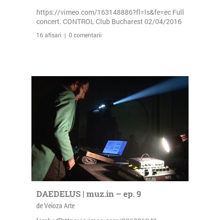
https://vimeo.com/163148886?fl=ls&fe=ec Full
concert. CONTROL Club Bucharest 02/04/2016
16 afisari | 0 comentarii
DAEDELUS | muz.in – ep. 9
de Veioza Arte