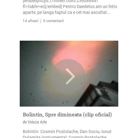
[embed]https://vimeo.com/23608694?
fl=ls&fe=ec[/embed] Pentru Daedelus am un fetis
aparte, pe langa faptul ca e cel mai ascultat...
14 afisari | 0 comentarii
Bolintin, Spre dimineata (clip oficial)
de Veioza Arte
Bolintin: Cosmin Postolache, Dan Sociu, Ionut
Dulamita instrumental: Cosmin Postolache