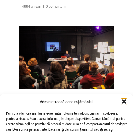
4994 afisari | 0 comentarii
The Agency of Touch – Atelierele
Administrează consimțământul
Somatice susținute de coregrafele
Mădălina Dan și Valentina De Piante
Pentru a oferi cea mai bună experiență, folosim tehnologii, cum ar fi cookie-uri,
pentru a stoca și/sau accesa informațiile despre dispozitive. Consimțământul pentru
Niculae
aceste tehnologii ne permite să procesăm date, cum ar fi comportamentul de navigare
de Veioza Arte
sau ID-uri unice pe acest site. Dacă nu îți dai consimțământul sau îți retragi