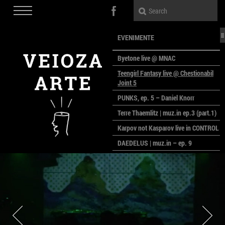
EVENIMENTE
Byetone live @ MNAC
Teengirl Fantasy live @ Chestionabil
Joint 5
PUNKS, ep. 5 – Daniel Knorr
Terre Thaemlitz | muz.in ep.3 (part.1)
Karpov not Kasparov live in CONTROL
DAEDELUS | muz.in – ep. 9
LALELE, LALELE – prima premieră a
anului la MACAZ
CinePOLSKA – filme poloneze la
București
PEOPLE OF ROMANIA se lansează la
galeria Simeza