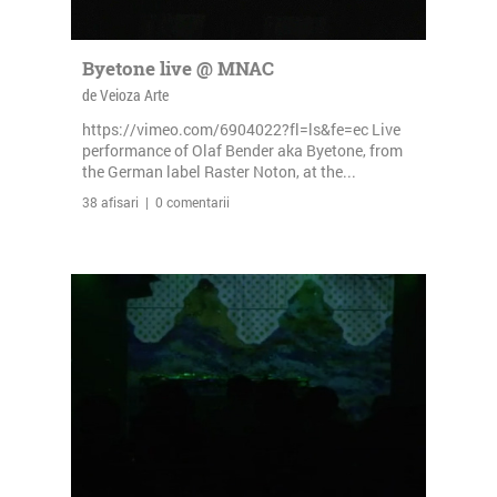
Byetone live @ MNAC
de Veioza Arte
https://vimeo.com/6904022?fl=ls&fe=ec Live
performance of Olaf Bender aka Byetone, from
the German label Raster Noton, at the...
38 afisari | 0 comentarii