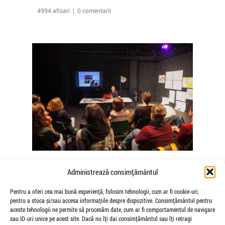
4994 afisari | 0 comentarii
The Agency of Touch – Atelierele
Administrează consimțământul
Somatice susținute de coregrafele
Mădălina Dan și Valentina De Piante
Pentru a oferi cea mai bună experiență, folosim tehnologii, cum ar fi cookie-uri,
pentru a stoca și/sau accesa informațiile despre dispozitive. Consimțământul pentru
Niculae
aceste tehnologii ne permite să procesăm date, cum ar fi comportamentul de navigare
de Veioza Arte
sau ID-uri unice pe acest site. Dacă nu îți dai consimțământul sau îți retragi