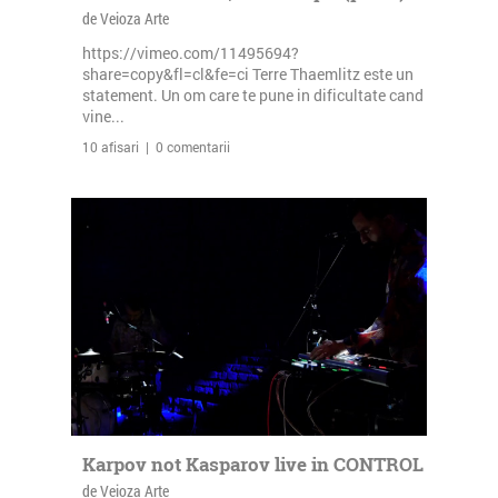
de Veioza Arte
https://vimeo.com/11495694?
share=copy&fl=cl&fe=ci Terre Thaemlitz este un
statement. Un om care te pune in dificultate cand
vine...
10 afisari | 0 comentarii
Karpov not Kasparov live in CONTROL
de Veioza Arte