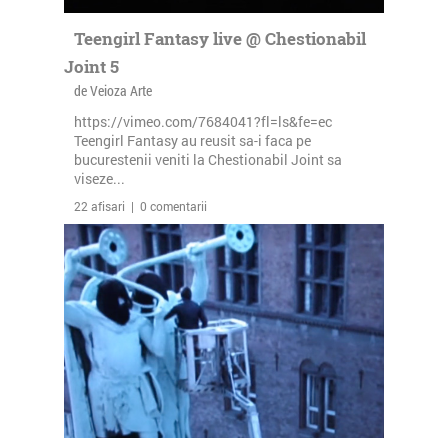
Teengirl Fantasy live @ Chestionabil
Joint 5
de Veioza Arte
https://vimeo.com/7684041?fl=ls&fe=ec
Teengirl Fantasy au reusit sa-i faca pe
bucurestenii veniti la Chestionabil Joint sa
viseze...
22 afisari | 0 comentarii