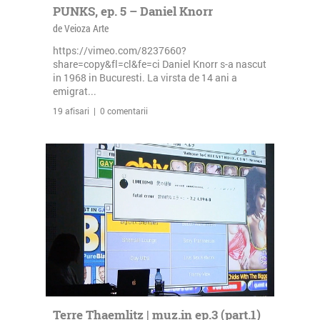
PUNKS, ep. 5 – Daniel Knorr
de Veioza Arte
https://vimeo.com/8237660?
share=copy&fl=cl&fe=ci Daniel Knorr s-a nascut
in 1968 in Bucuresti. La virsta de 14 ani a
emigrat...
19 afisari | 0 comentarii
Terre Thaemlitz | muz.in ep.3 (part.1)