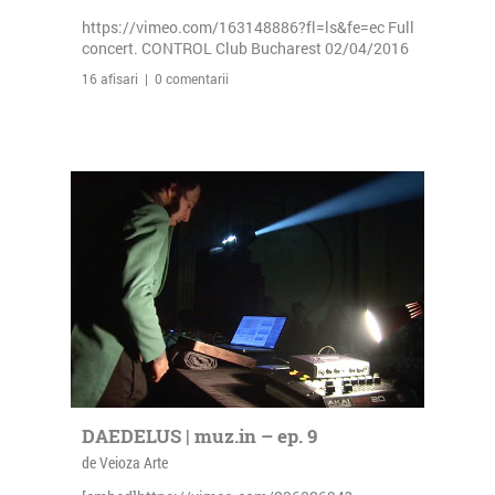
https://vimeo.com/163148886?fl=ls&fe=ec Full
concert. CONTROL Club Bucharest 02/04/2016
16 afisari | 0 comentarii
DAEDELUS | muz.in – ep. 9
de Veioza Arte