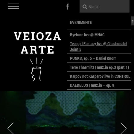
EVENIMENTE
Byetone live @ MNAC
Teengirl Fantasy live @ Chestionabil
Joint 5
PUNKS, ep. 5 – Daniel Knorr
Terre Thaemlitz | muz.in ep.3 (part.1)
Karpov not Kasparov live in CONTROL
DAEDELUS | muz.in – ep. 9
LALELE, LALELE – prima premieră a
anului la MACAZ
CinePOLSKA – filme poloneze la
București
PEOPLE OF ROMANIA se lansează la
galeria Simeza