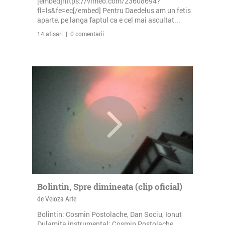
[embed]https://vimeo.com/23608694?
fl=ls&fe=ec[/embed] Pentru Daedelus am un fetis
aparte, pe langa faptul ca e cel mai ascultat...
14 afisari | 0 comentarii
Bolintin, Spre dimineata (clip oficial)
de Veioza Arte
Bolintin: Cosmin Postolache, Dan Sociu, Ionut
Dulamita instrumental: Cosmin Postolache