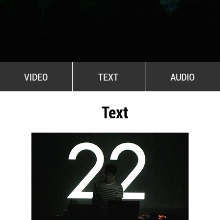
All Stars For Outernational
VIDEO
TEXT
AUDIO
Text