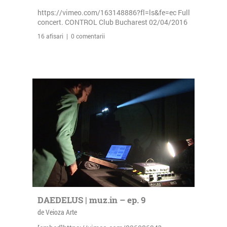
https://vimeo.com/163148886?fl=ls&fe=ec Full
concert. CONTROL Club Bucharest 02/04/2016
16 afisari | 0 comentarii
DAEDELUS | muz.in – ep. 9
de Veioza Arte