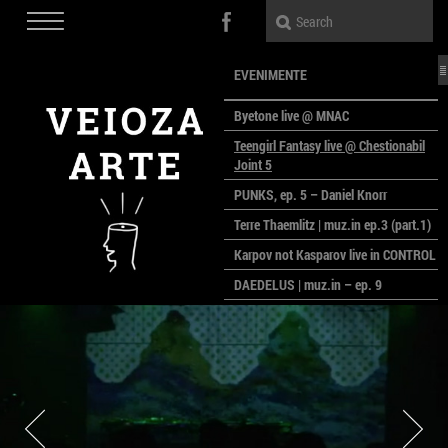
EVENIMENTE
Byetone live @ MNAC
Teengirl Fantasy live @ Chestionabil
Joint 5
PUNKS, ep. 5 – Daniel Knorr
Terre Thaemlitz | muz.in ep.3 (part.1)
Karpov not Kasparov live in CONTROL
DAEDELUS | muz.in – ep. 9
LALELE, LALELE – prima premieră a
anului la MACAZ
CinePOLSKA – filme poloneze la
București
PEOPLE OF ROMANIA se lansează la
galeria Simeza