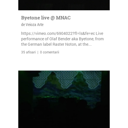
Byetone live @ MNAC
de Veioza Arte
https://vimeo.com/6904022?fl=ls&fe=ec Live
performance of Olaf Bender aka Byetone, from
the German label Raster Noton, at the...
35 afisari | 0 comentarii