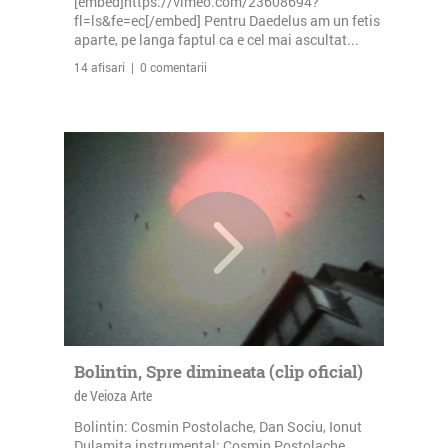
[embed]https://vimeo.com/23608694?
fl=ls&fe=ec[/embed] Pentru Daedelus am un fetis
aparte, pe langa faptul ca e cel mai ascultat...
14 afisari | 0 comentarii
Bolintin, Spre dimineata (clip oficial)
de Veioza Arte
Bolintin: Cosmin Postolache, Dan Sociu, Ionut
Dulamita instrumental: Cosmin Postolache