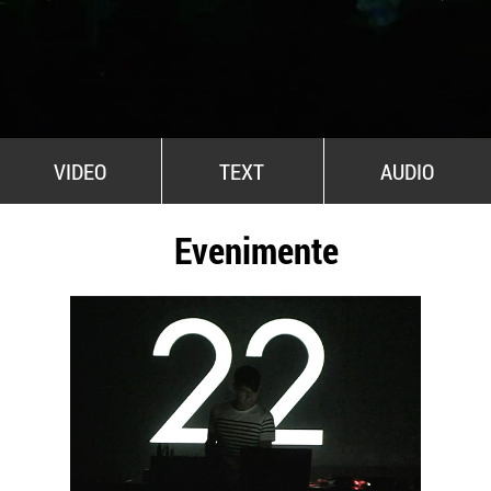
All Stars For Outernational
VIDEO
TEXT
AUDIO
Evenimente