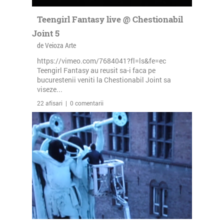
Teengirl Fantasy live @ Chestionabil
Joint 5
de Veioza Arte
https://vimeo.com/7684041?fl=ls&fe=ec
Teengirl Fantasy au reusit sa-i faca pe
bucurestenii veniti la Chestionabil Joint sa
viseze...
22 afisari | 0 comentarii