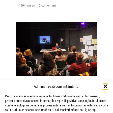
4994 afisari | 0 comentarii
The Agency of Touch – Atelierele
Administrează consimțământul
Somatice susținute de coregrafele
Mădălina Dan și Valentina De Piante
Pentru a oferi cea mai bună experiență, folosim tehnologii, cum ar fi cookie-uri,
pentru a stoca și/sau accesa informațiile despre dispozitive. Consimțământul pentru
Niculae
aceste tehnologii ne permite să procesăm date, cum ar fi comportamentul de navigare
de Veioza Arte
sau ID-uri unice pe acest site. Dacă nu îți dai consimțământul sau îți retragi