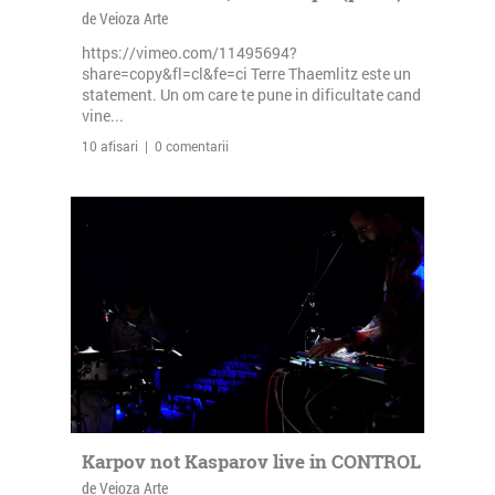
de Veioza Arte
https://vimeo.com/11495694?
share=copy&fl=cl&fe=ci Terre Thaemlitz este un
statement. Un om care te pune in dificultate cand
vine...
10 afisari | 0 comentarii
Karpov not Kasparov live in CONTROL
de Veioza Arte