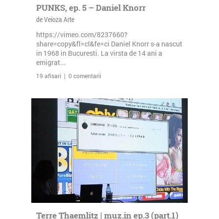
PUNKS, ep. 5 – Daniel Knorr
de Veioza Arte
https://vimeo.com/8237660?
share=copy&fl=cl&fe=ci Daniel Knorr s-a nascut
in 1968 in Bucuresti. La virsta de 14 ani a
emigrat...
19 afisari | 0 comentarii
Terre Thaemlitz | muz.in ep.3 (part.1)