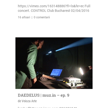
https://vimeo.com/163148886?fl=ls&fe=ec Full
concert. CONTROL Club Bucharest 02/04/2016
16 afisari | 0 comentarii
DAEDELUS | muz.in – ep. 9
de Veioza Arte