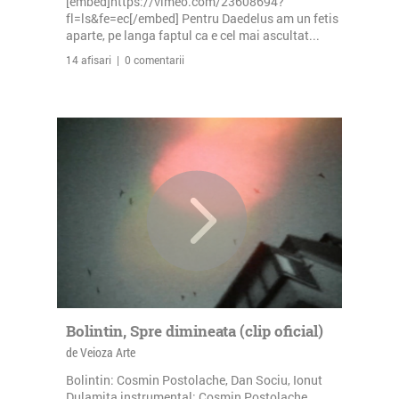
[embed]https://vimeo.com/23608694?
fl=ls&fe=ec[/embed] Pentru Daedelus am un fetis
aparte, pe langa faptul ca e cel mai ascultat...
14 afisari | 0 comentarii
Bolintin, Spre dimineata (clip oficial)
de Veioza Arte
Bolintin: Cosmin Postolache, Dan Sociu, Ionut
Dulamita instrumental: Cosmin Postolache