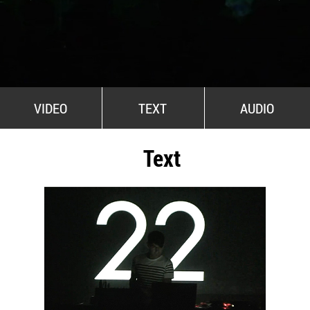
All Stars For Outernational
VIDEO
TEXT
AUDIO
Text