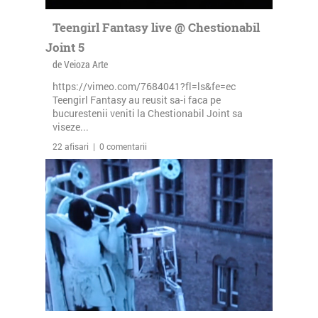
Teengirl Fantasy live @ Chestionabil
Joint 5
de Veioza Arte
https://vimeo.com/7684041?fl=ls&fe=ec
Teengirl Fantasy au reusit sa-i faca pe
bucurestenii veniti la Chestionabil Joint sa
viseze...
22 afisari | 0 comentarii