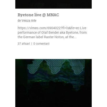
Byetone live @ MNAC
de Veioza Arte
https://vimeo.com/6904022?fl=ls&fe=ec Live
performance of Olaf Bender aka Byetone, from
the German label Raster Noton, at the...
37 afisari | 0 comentarii