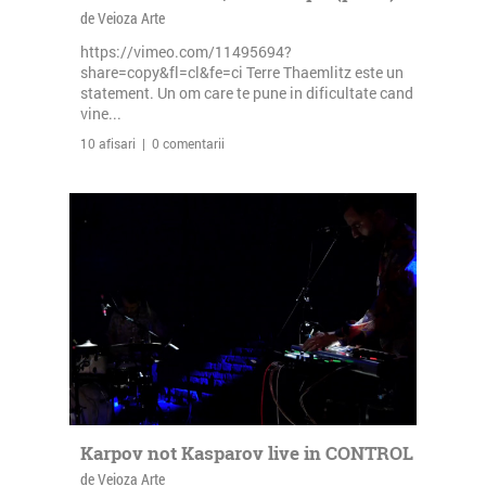
de Veioza Arte
https://vimeo.com/11495694?
share=copy&fl=cl&fe=ci Terre Thaemlitz este un
statement. Un om care te pune in dificultate cand
vine...
10 afisari | 0 comentarii
Karpov not Kasparov live in CONTROL
de Veioza Arte