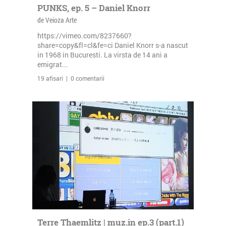
PUNKS, ep. 5 – Daniel Knorr
de Veioza Arte
https://vimeo.com/8237660?
share=copy&fl=cl&fe=ci Daniel Knorr s-a nascut
in 1968 in Bucuresti. La virsta de 14 ani a
emigrat...
19 afisari | 0 comentarii
Terre Thaemlitz | muz.in ep.3 (part.1)