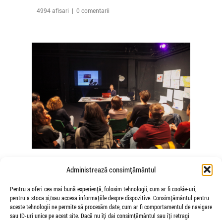
4994 afisari | 0 comentarii
The Agency of Touch – Atelierele
Administrează consimțământul
Somatice susținute de coregrafele
Mădălina Dan și Valentina De Piante
Pentru a oferi cea mai bună experiență, folosim tehnologii, cum ar fi cookie-uri,
pentru a stoca și/sau accesa informațiile despre dispozitive. Consimțământul pentru
Niculae
aceste tehnologii ne permite să procesăm date, cum ar fi comportamentul de navigare
de Veioza Arte
sau ID-uri unice pe acest site. Dacă nu îți dai consimțământul sau îți retragi