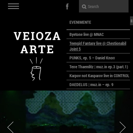
EVENIMENTE
Byetone live @ MNAC
Teengirl Fantasy live @ Chestionabil
Joint 5
PUNKS, ep. 5 – Daniel Knorr
Terre Thaemlitz | muz.in ep.3 (part.1)
Karpov not Kasparov live in CONTROL
DAEDELUS | muz.in – ep. 9
LALELE, LALELE – prima premieră a
anului la MACAZ
CinePOLSKA – filme poloneze la
București
PEOPLE OF ROMANIA se lansează la
galeria Simeza