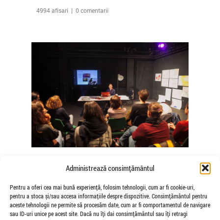
4994 afisari | 0 comentarii
The Agency of Touch – Atelierele
Administrează consimțământul
Somatice susținute de coregrafele
Mădălina Dan și Valentina De Piante
Pentru a oferi cea mai bună experiență, folosim tehnologii, cum ar fi cookie-uri,
pentru a stoca și/sau accesa informațiile despre dispozitive. Consimțământul pentru
Niculae
aceste tehnologii ne permite să procesăm date, cum ar fi comportamentul de navigare
de Veioza Arte
sau ID-uri unice pe acest site. Dacă nu îți dai consimțământul sau îți retragi