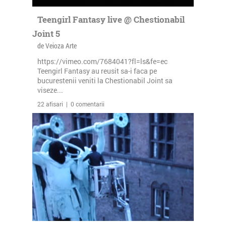
Teengirl Fantasy live @ Chestionabil
Joint 5
de Veioza Arte
https://vimeo.com/7684041?fl=ls&fe=ec
Teengirl Fantasy au reusit sa-i faca pe
bucurestenii veniti la Chestionabil Joint sa
viseze...
22 afisari | 0 comentarii