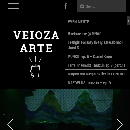
EVENIMENTE
Byetone live @ MNAC
Teengirl Fantasy live @ Chestionabil
Joint 5
PUNKS, ep. 5 – Daniel Knorr
Terre Thaemlitz | muz.in ep.3 (part.1)
Karpov not Kasparov live in CONTROL
DAEDELUS | muz.in – ep. 9
LALELE, LALELE – prima premieră a
anului la MACAZ
CinePOLSKA – filme poloneze la
București
PEOPLE OF ROMANIA se lansează la
galeria Simeza