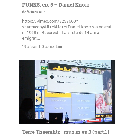
PUNKS, ep. 5 – Daniel Knorr
de Veioza Arte
https://vimeo.com/8237660?
share=copy&fl=cl&fe=ci Daniel Knorr s-a nascut
in 1968 in Bucuresti. La virsta de 14 ani a
emigrat...
19 afisari | 0 comentarii
Terre Thaemlitz | muz.in ep.3 (part.1)