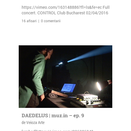
https://vimeo.com/163148886?fl=ls&fe=ec Full
concert. CONTROL Club Bucharest 02/04/2016
16 afisari | 0 comentarii
DAEDELUS | muz.in – ep. 9
de Veioza Arte