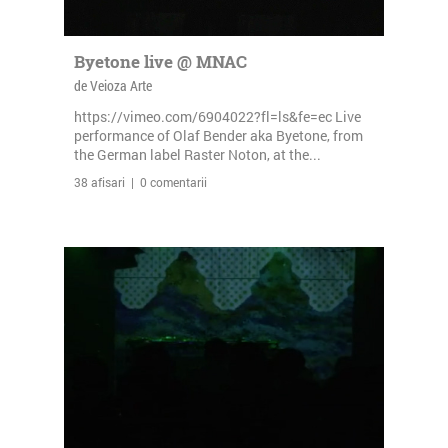
Byetone live @ MNAC
de Veioza Arte
https://vimeo.com/6904022?fl=ls&fe=ec Live
performance of Olaf Bender aka Byetone, from
the German label Raster Noton, at the...
38 afisari | 0 comentarii