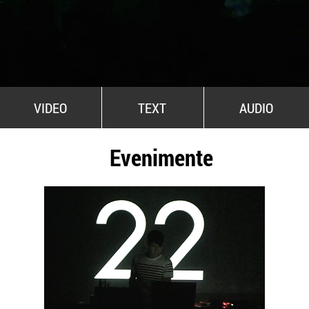
All Stars For Outernational
VIDEO
TEXT
AUDIO
Evenimente