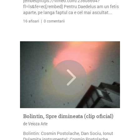
[embed]https://vimeo.com/23608694?
fl=ls&fe=ec[/embed] Pentru Daedelus am un fetis
aparte, pe langa faptul ca e cel mai ascultat...
16 afisari | 0 comentarii
Bolintin, Spre dimineata (clip oficial)
de Veioza Arte
Bolintin: Cosmin Postolache, Dan Sociu, Ionut
Dulamita instrumental: Cosmin Postolache