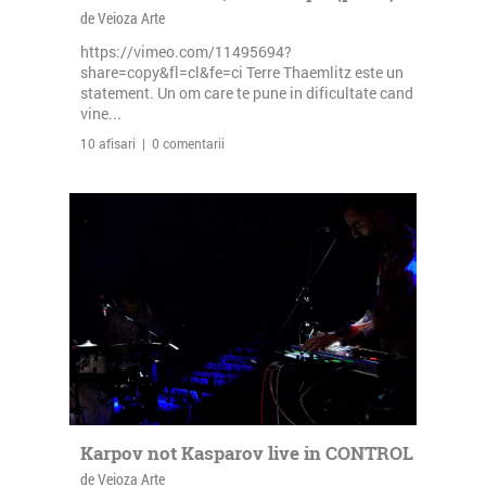
de Veioza Arte
https://vimeo.com/11495694?
share=copy&fl=cl&fe=ci Terre Thaemlitz este un
statement. Un om care te pune in dificultate cand
vine...
10 afisari | 0 comentarii
Karpov not Kasparov live in CONTROL
de Veioza Arte