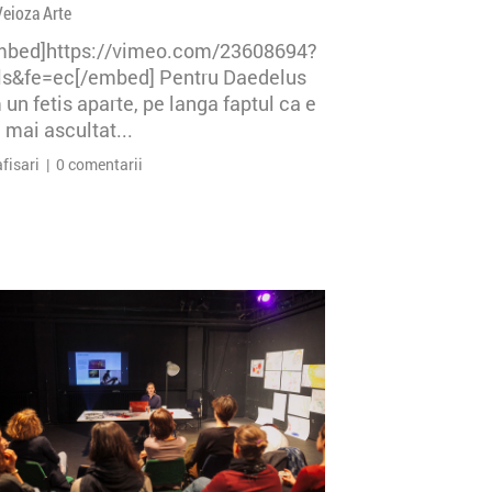
Veioza Arte
mbed]https://vimeo.com/23608694?
=ls&fe=ec[/embed] Pentru Daedelus
un fetis aparte, pe langa faptul ca e
 mai ascultat...
afisari | 0 comentarii