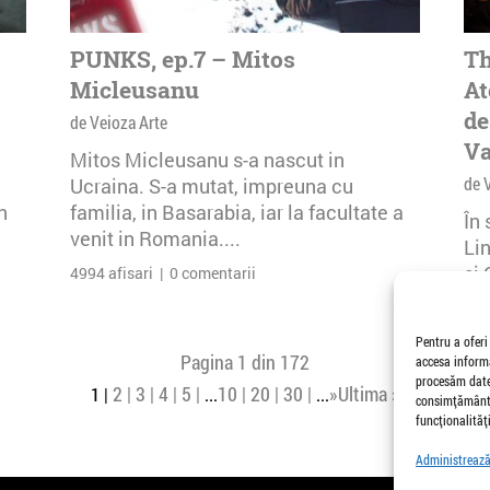
PUNKS, ep.7 – Mitos
Th
Micleusanu
At
de
de Veioza Arte
Va
Mitos Micleusanu s-a nascut in
de 
Ucraina. S-a mutat, impreuna cu
n
familia, in Basarabia, iar la facultate a
În
venit in Romania....
Li
și 
4994 afisari | 0 comentarii
Buc
26 
Pentru a oferi
Pagina 1 din 172
accesa informa
procesăm date,
2
3
4
5
10
20
30
»
Ultima »
1
...
...
consimțământu
funcționalități
Administrează 