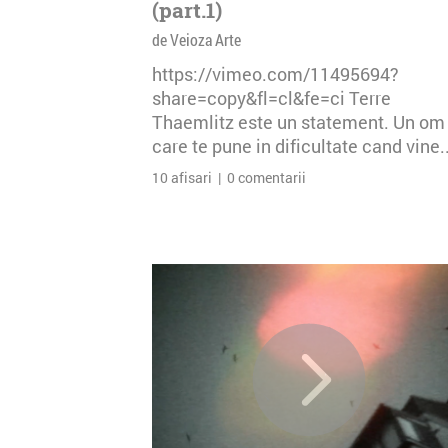
(part.1)
de Veioza Arte
https://vimeo.com/11495694?
share=copy&fl=cl&fe=ci Terre
Thaemlitz este un statement. Un om
care te pune in dificultate cand vine..
10 afisari | 0 comentarii