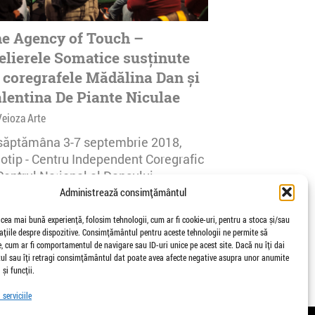
e Agency of Touch –
elierele Somatice susținute
 coregrafele Mădălina Dan și
lentina De Piante Niculae
Veioza Arte
 săptămâna 3-7 septembrie 2018,
notip - Centru Independent Coregrafic
Centrul Național al Dansului
urești...
Administrează consimțământul
afisari | 0 comentarii
 cea mai bună experiență, folosim tehnologii, cum ar fi cookie-uri, pentru a stoca și/sau
țiile despre dispozitive. Consimțământul pentru aceste tehnologii ne permite să
 cum ar fi comportamentul de navigare sau ID-uri unice pe acest site. Dacă nu îți dai
l sau îți retragi consimțământul dat poate avea afecte negative asupra unor anumite
 și funcții.
serviciile