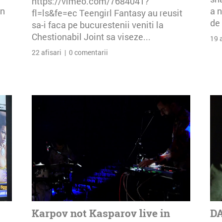
https://vimeo.com/7684041?
an
a n
fl=ls&fe=ec Teengirl Fantasy au reusit
de 
sa-i faca pe bucurestenii veniti la
Chestionabil Joint sa viseze...
19 
22 afisari | 0 comentarii
Karpov not Kasparov live in
DA