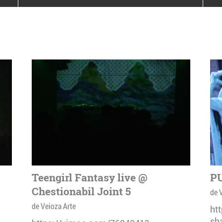
poloneze la București
PEOPLE OF ROMANIA se
lansează la galeria Simeza
All Stars For
Outernational
Teengirl Fantasy live @
PU
Chestionabil Joint 5
de 
de Veioza Arte
ht
sh