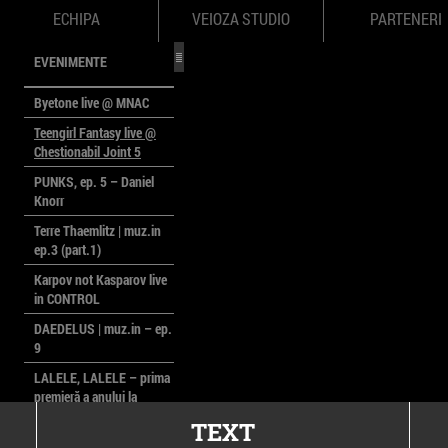
ECHIPA
VEIOZA STUDIO
PARTENERI
EVENIMENTE
Byetone live @ MNAC
Teengirl Fantasy live @
Chestionabil Joint 5
PUNKS, ep. 5 – Daniel
Knorr
Terre Thaemlitz | muz.in
ep.3 (part.1)
Karpov not Kasparov live
in CONTROL
DAEDELUS | muz.in – ep.
9
LALELE, LALELE – prima
premieră a anului la
MACAZ
TEXT
CinePOLSKA – filme