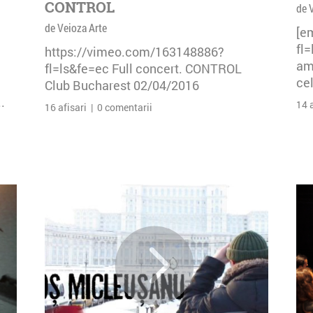
CONTROL
de 
de Veioza Arte
[e
fl
https://vimeo.com/163148886?
am 
fl=ls&fe=ec Full concert. CONTROL
cel
Club Bucharest 02/04/2016
.
14 
16 afisari | 0 comentarii