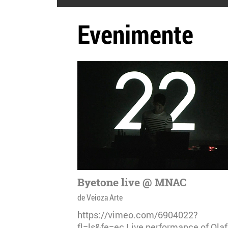
Evenimente
Byetone live @ MNAC
de Veioza Arte
https://vimeo.com/6904022?
fl=ls&fe=ec Live performance of Olaf