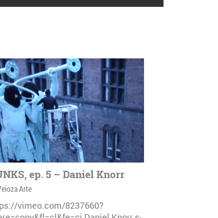
NKS, ep. 5 – Daniel Knorr
Veioza Arte
tps://vimeo.com/8237660?
are=copy&fl=cl&fe=ci Daniel Knorr s-