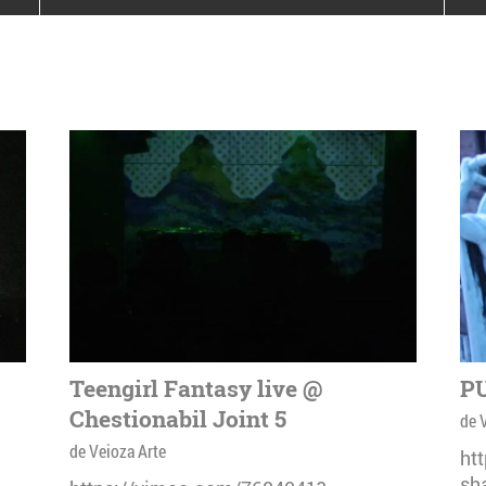
poloneze la București
PEOPLE OF ROMANIA se
lansează la galeria Simeza
All Stars For
Outernational
Teengirl Fantasy live @
PU
Chestionabil Joint 5
de 
de Veioza Arte
ht
sh