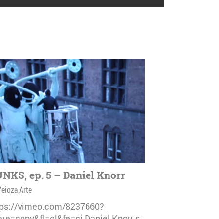
NKS, ep. 5 – Daniel Knorr
Veioza Arte
tps://vimeo.com/8237660?
are=copy&fl=cl&fe=ci Daniel Knorr s-