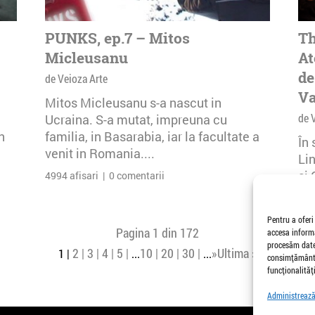
PUNKS, ep.7 – Mitos
Th
Micleusanu
At
de
de Veioza Arte
Va
Mitos Micleusanu s-a nascut in
de 
Ucraina. S-a mutat, impreuna cu
n
familia, in Basarabia, iar la facultate a
În
venit in Romania....
Li
și 
4994 afisari | 0 comentarii
Buc
26 
Pentru a oferi
Pagina 1 din 172
accesa informa
procesăm date,
2
3
4
5
10
20
30
»
Ultima »
1
...
...
consimțământu
funcționalități
Administrează 