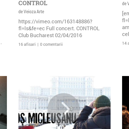
CONTROL
de 
de Veioza Arte
[e
fl
https://vimeo.com/163148886?
am 
fl=ls&fe=ec Full concert. CONTROL
cel
Club Bucharest 02/04/2016
.
14 
16 afisari | 0 comentarii