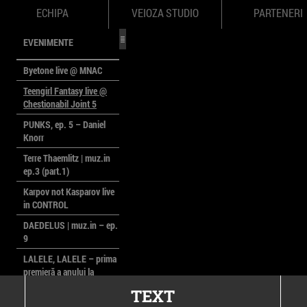
ECHIPA
VEIOZA STUDIO
PARTENERI
EVENIMENTE
Byetone live @ MNAC
Teengirl Fantasy live @
Chestionabil Joint 5
PUNKS, ep. 5 – Daniel
Knorr
Terre Thaemlitz | muz.in
ep.3 (part.1)
Karpov not Kasparov live
in CONTROL
DAEDELUS | muz.in – ep.
9
LALELE, LALELE – prima
premieră a anului la
MACAZ
TEXT
CinePOLSKA – filme