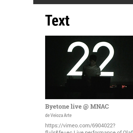
Text
Byetone live @ MNAC
de Veioza Arte
https://vimeo.com/6904022?
fl=ls&fe=ec Live performance of Olaf