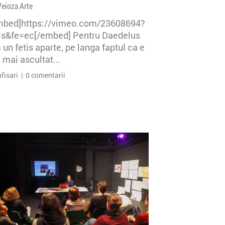
Veioza Arte
mbed]https://vimeo.com/23608694?
=ls&fe=ec[/embed] Pentru Daedelus
un fetis aparte, pe langa faptul ca e
 mai ascultat...
afisari | 0 comentarii