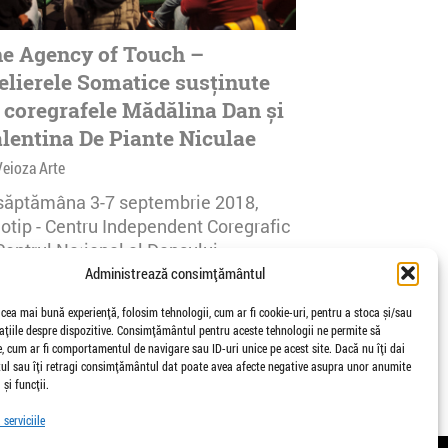
e Agency of Touch –
elierele Somatice susținute
 coregrafele Mădălina Dan și
lentina De Piante Niculae
Veioza Arte
 săptămâna 3-7 septembrie 2018,
notip - Centru Independent Coregrafic
Centrul Național al Dansului
urești...
Administrează consimțământul
afisari | 0 comentarii
 cea mai bună experiență, folosim tehnologii, cum ar fi cookie-uri, pentru a stoca și/sau
țiile despre dispozitive. Consimțământul pentru aceste tehnologii ne permite să
 cum ar fi comportamentul de navigare sau ID-uri unice pe acest site. Dacă nu îți dai
l sau îți retragi consimțământul dat poate avea afecte negative asupra unor anumite
 și funcții.
serviciile