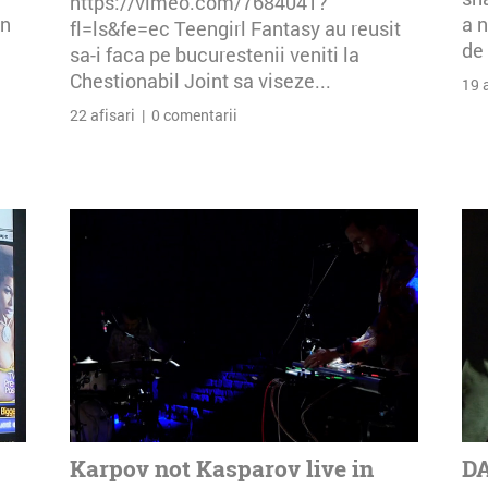
https://vimeo.com/7684041?
an
a n
fl=ls&fe=ec Teengirl Fantasy au reusit
de 
sa-i faca pe bucurestenii veniti la
Chestionabil Joint sa viseze...
19 
22 afisari | 0 comentarii
Karpov not Kasparov live in
DA