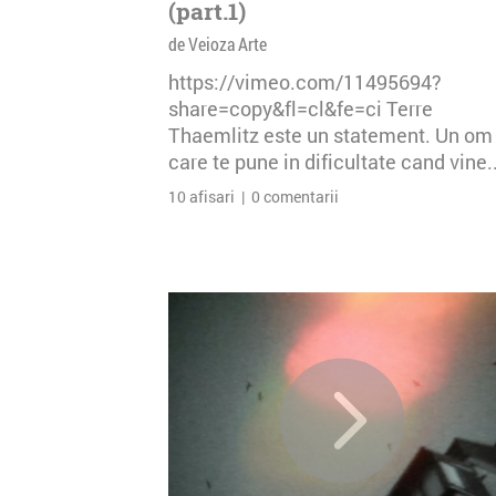
(part.1)
de Veioza Arte
https://vimeo.com/11495694?
share=copy&fl=cl&fe=ci Terre
Thaemlitz este un statement. Un om
care te pune in dificultate cand vine..
10 afisari | 0 comentarii