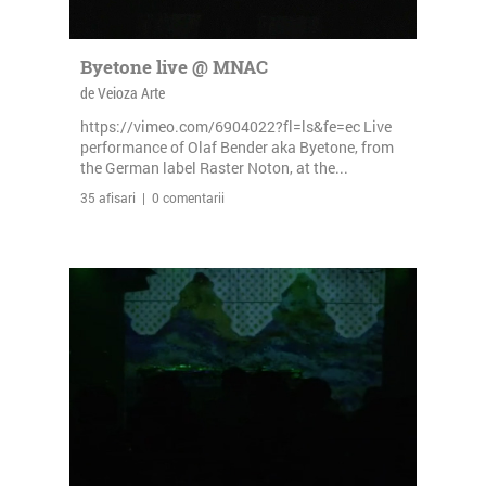
Byetone live @ MNAC
de Veioza Arte
https://vimeo.com/6904022?fl=ls&fe=ec Live
performance of Olaf Bender aka Byetone, from
the German label Raster Noton, at the...
35 afisari | 0 comentarii