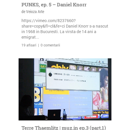
PUNKS, ep. 5 – Daniel Knorr
de Veioza Arte
https://vimeo.com/8237660?
share=copy&fl=cl&fe=ci Daniel Knorr s-a nascut
in 1968 in Bucuresti. La virsta de 14 ani a
emigrat...
19 afisari | 0 comentarii
Terre Thaemlitz | muz.in ep.3 (part.1)