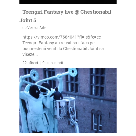
Teengirl Fantasy live @ Chestionabil
Joint 5
de Veioza Arte
https://vimeo.com/7684041?fl=ls&fe=ec
Teengirl Fantasy au reusit sa-i faca pe
bucurestenii veniti la Chestionabil Joint sa
viseze...
22 afisari | 0 comentarii