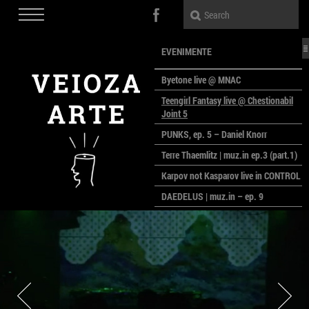
EVENIMENTE
Byetone live @ MNAC
Teengirl Fantasy live @ Chestionabil
Joint 5
PUNKS, ep. 5 – Daniel Knorr
Terre Thaemlitz | muz.in ep.3 (part.1)
Karpov not Kasparov live in CONTROL
DAEDELUS | muz.in – ep. 9
LALELE, LALELE – prima premieră a
anului la MACAZ
CinePOLSKA – filme poloneze la
București
PEOPLE OF ROMANIA se lansează la
galeria Simeza