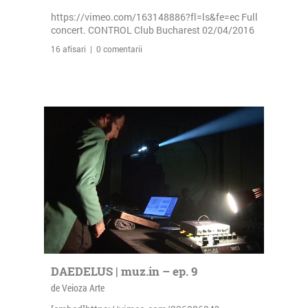
https://vimeo.com/163148886?fl=ls&fe=ec Full
concert. CONTROL Club Bucharest 02/04/2016
16 afisari | 0 comentarii
DAEDELUS | muz.in – ep. 9
de Veioza Arte