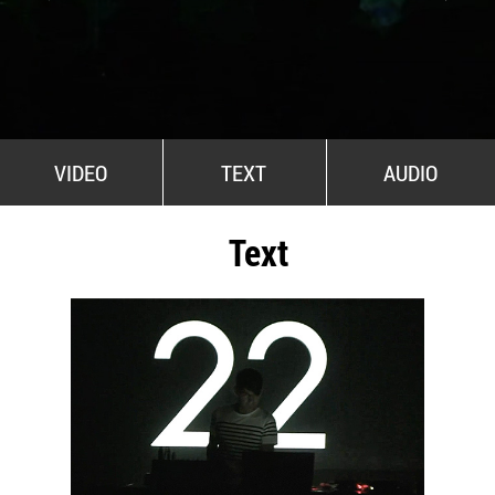
All Stars For Outernational
VIDEO
TEXT
AUDIO
Text