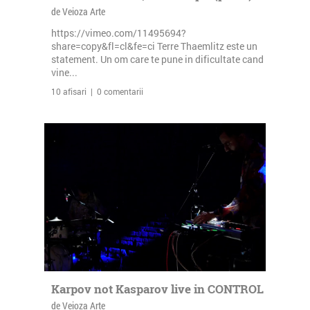
de Veioza Arte
https://vimeo.com/11495694?
share=copy&fl=cl&fe=ci Terre Thaemlitz este un
statement. Un om care te pune in dificultate cand
vine...
10 afisari | 0 comentarii
Karpov not Kasparov live in CONTROL
de Veioza Arte