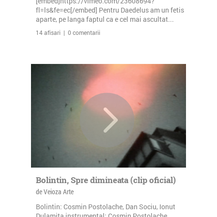
[embed]https://vimeo.com/23608694?
fl=ls&fe=ec[/embed] Pentru Daedelus am un fetis
aparte, pe langa faptul ca e cel mai ascultat...
14 afisari | 0 comentarii
Bolintin, Spre dimineata (clip oficial)
de Veioza Arte
Bolintin: Cosmin Postolache, Dan Sociu, Ionut
Dulamita instrumental: Cosmin Postolache