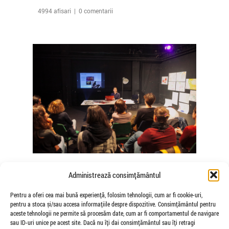
4994 afisari | 0 comentarii
The Agency of Touch – Atelierele
Administrează consimțământul
Somatice susținute de coregrafele
Mădălina Dan și Valentina De Piante
Pentru a oferi cea mai bună experiență, folosim tehnologii, cum ar fi cookie-uri,
pentru a stoca și/sau accesa informațiile despre dispozitive. Consimțământul pentru
Niculae
aceste tehnologii ne permite să procesăm date, cum ar fi comportamentul de navigare
de Veioza Arte
sau ID-uri unice pe acest site. Dacă nu îți dai consimțământul sau îți retragi