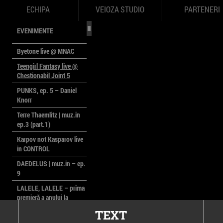
ECHIPA
VEIOZA STUDIO
PARTENERI
EVENIMENTE
Byetone live @ MNAC
Teengirl Fantasy live @
Chestionabil Joint 5
PUNKS, ep. 5 – Daniel
Knorr
Terre Thaemlitz | muz.in
ep.3 (part.1)
Karpov not Kasparov live
in CONTROL
DAEDELUS | muz.in – ep.
9
LALELE, LALELE – prima
premieră a anului la
MACAZ
TEXT
CinePOLSKA – filme