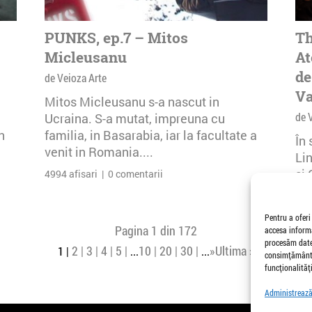
PUNKS, ep.7 – Mitos
Th
Micleusanu
At
de
de Veioza Arte
Va
Mitos Micleusanu s-a nascut in
de 
Ucraina. S-a mutat, impreuna cu
n
familia, in Basarabia, iar la facultate a
În
venit in Romania....
Li
și 
4994 afisari | 0 comentarii
Buc
26 
Pentru a oferi
Pagina 1 din 172
accesa informa
procesăm date,
2
3
4
5
10
20
30
»
Ultima »
1
...
...
consimțământu
funcționalități
Administrează 