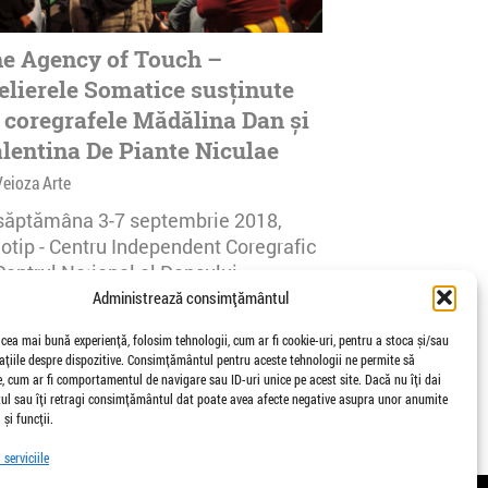
e Agency of Touch –
elierele Somatice susținute
 coregrafele Mădălina Dan și
lentina De Piante Niculae
Veioza Arte
 săptămâna 3-7 septembrie 2018,
notip - Centru Independent Coregrafic
Centrul Național al Dansului
urești...
Administrează consimțământul
afisari | 0 comentarii
 cea mai bună experiență, folosim tehnologii, cum ar fi cookie-uri, pentru a stoca și/sau
țiile despre dispozitive. Consimțământul pentru aceste tehnologii ne permite să
 cum ar fi comportamentul de navigare sau ID-uri unice pe acest site. Dacă nu îți dai
l sau îți retragi consimțământul dat poate avea afecte negative asupra unor anumite
 și funcții.
serviciile