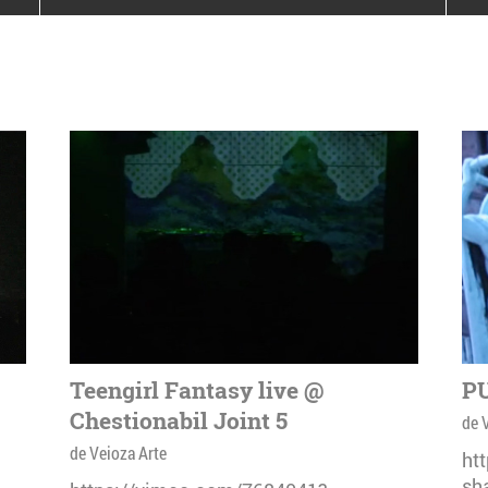
poloneze la București
PEOPLE OF ROMANIA se
lansează la galeria Simeza
All Stars For
Outernational
Teengirl Fantasy live @
PU
Chestionabil Joint 5
de 
de Veioza Arte
ht
sh