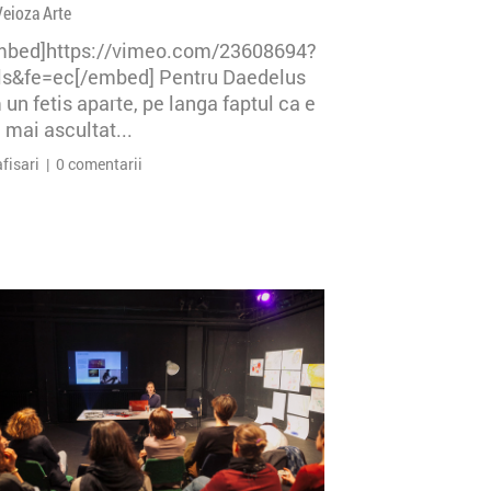
Veioza Arte
mbed]https://vimeo.com/23608694?
=ls&fe=ec[/embed] Pentru Daedelus
un fetis aparte, pe langa faptul ca e
 mai ascultat...
afisari | 0 comentarii