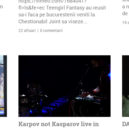
https://vimeo.com/7684041?
an
a n
fl=ls&fe=ec Teengirl Fantasy au reusit
de 
sa-i faca pe bucurestenii veniti la
Chestionabil Joint sa viseze...
19 
22 afisari | 0 comentarii
Karpov not Kasparov live in
DA