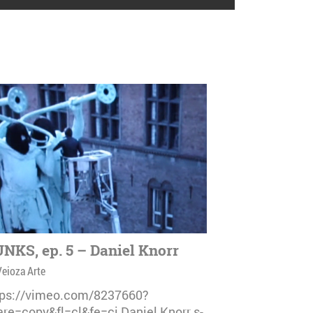
NKS, ep. 5 – Daniel Knorr
Veioza Arte
tps://vimeo.com/8237660?
are=copy&fl=cl&fe=ci Daniel Knorr s-