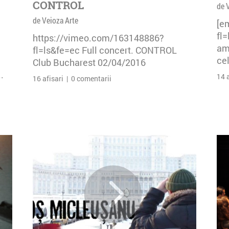
CONTROL
de 
de Veioza Arte
[e
fl
https://vimeo.com/163148886?
am 
fl=ls&fe=ec Full concert. CONTROL
cel
Club Bucharest 02/04/2016
.
14 
16 afisari | 0 comentarii