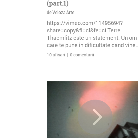
(part.1)
de Veioza Arte
https://vimeo.com/11495694?
share=copy&fl=cl&fe=ci Terre
Thaemlitz este un statement. Un om
care te pune in dificultate cand vine..
10 afisari | 0 comentarii