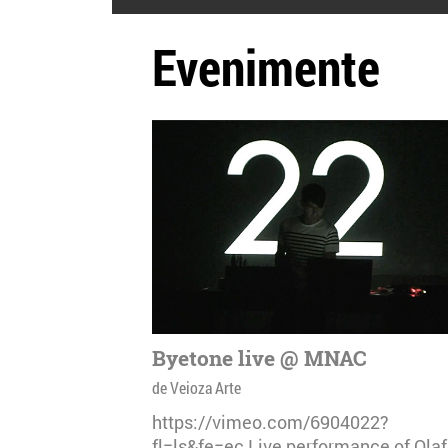
Evenimente
Byetone live @ MNAC
de Veioza Arte
https://vimeo.com/6904022?
fl=ls&fe=ec Live performance of Olaf