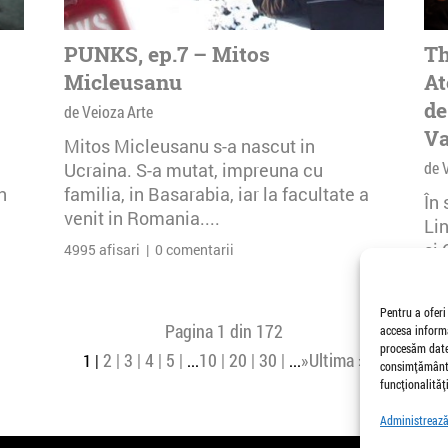
PUNKS, ep.7 – Mitos
Th
Micleusanu
At
de
de Veioza Arte
Va
Mitos Micleusanu s-a nascut in
de 
Ucraina. S-a mutat, impreuna cu
n
familia, in Basarabia, iar la facultate a
În
venit in Romania....
Li
și 
4995 afisari | 0 comentarii
Buc
30 
Pentru a oferi
Pagina 1 din 172
accesa informa
procesăm date,
2
3
4
5
10
20
30
»
Ultima »
1
...
...
consimțământu
funcționalități
Administrează 