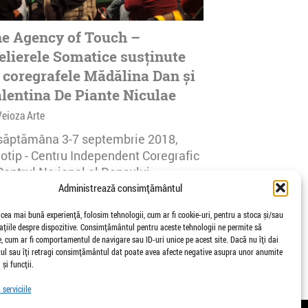
e Agency of Touch –
elierele Somatice susținute
 coregrafele Mădălina Dan și
lentina De Piante Niculae
Veioza Arte
 săptămâna 3-7 septembrie 2018,
notip - Centru Independent Coregrafic
Centrul Național al Dansului
urești...
Administrează consimțământul
afisari | 0 comentarii
 cea mai bună experiență, folosim tehnologii, cum ar fi cookie-uri, pentru a stoca și/sau
țiile despre dispozitive. Consimțământul pentru aceste tehnologii ne permite să
 cum ar fi comportamentul de navigare sau ID-uri unice pe acest site. Dacă nu îți dai
l sau îți retragi consimțământul dat poate avea afecte negative asupra unor anumite
 și funcții.
serviciile