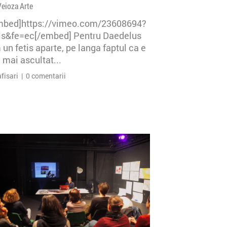
Veioza Arte
mbed]https://vimeo.com/23608694?
=ls&fe=ec[/embed] Pentru Daedelus
un fetis aparte, pe langa faptul ca e
 mai ascultat...
afisari | 0 comentarii