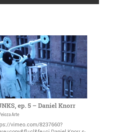
NKS, ep. 5 – Daniel Knorr
Veioza Arte
tps://vimeo.com/8237660?
are=copy&fl=cl&fe=ci Daniel Knorr s-