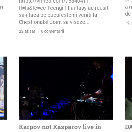
https://vimeo.com/7684041?
an
a n
fl=ls&fe=ec Teengirl Fantasy au reusit
de 
sa-i faca pe bucurestenii veniti la
Chestionabil Joint sa viseze...
19 
22 afisari | 0 comentarii
Karpov not Kasparov live in
DA