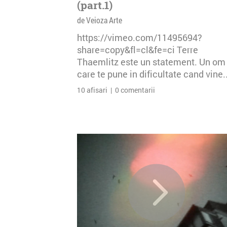
(part.1)
de Veioza Arte
https://vimeo.com/11495694?
share=copy&fl=cl&fe=ci Terre
Thaemlitz este un statement. Un om
care te pune in dificultate cand vine..
10 afisari | 0 comentarii