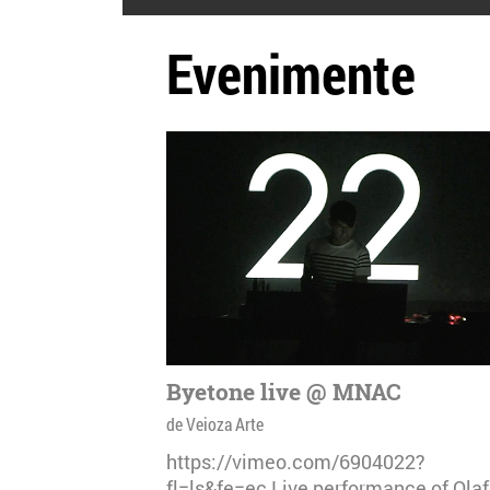
Evenimente
Byetone live @ MNAC
de Veioza Arte
https://vimeo.com/6904022?
fl=ls&fe=ec Live performance of Olaf