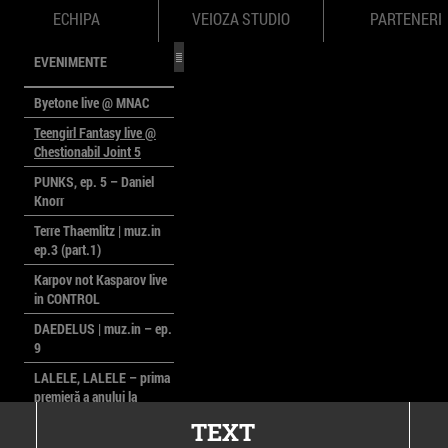
ECHIPA
VEIOZA STUDIO
PARTENERI
EVENIMENTE
Byetone live @ MNAC
Teengirl Fantasy live @
Chestionabil Joint 5
PUNKS, ep. 5 – Daniel
Knorr
Terre Thaemlitz | muz.in
ep.3 (part.1)
Karpov not Kasparov live
in CONTROL
DAEDELUS | muz.in – ep.
9
LALELE, LALELE – prima
premieră a anului la
MACAZ
TEXT
CinePOLSKA – filme