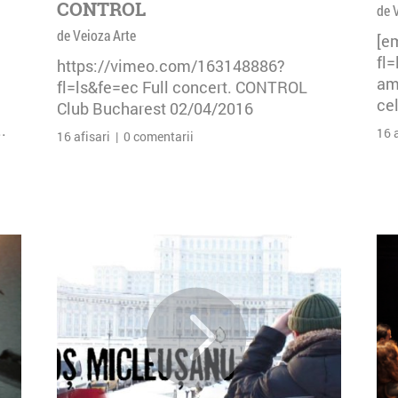
CONTROL
de 
de Veioza Arte
[e
fl
https://vimeo.com/163148886?
am 
fl=ls&fe=ec Full concert. CONTROL
cel
Club Bucharest 02/04/2016
.
16 
16 afisari | 0 comentarii