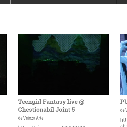
poloneze la București
PEOPLE OF ROMANIA se
lansează la galeria Simeza
All Stars For
Outernational
Teengirl Fantasy live @
PU
Chestionabil Joint 5
de 
de Veioza Arte
ht
sh