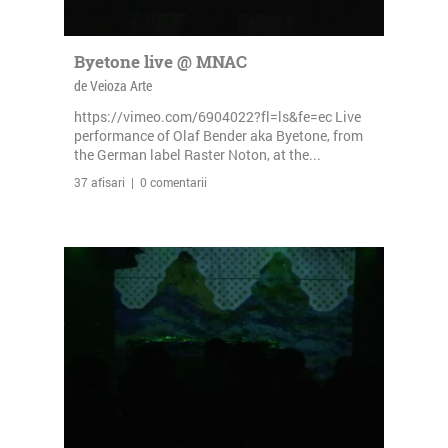
Byetone live @ MNAC
de Veioza Arte
https://vimeo.com/6904022?fl=ls&fe=ec Live
performance of Olaf Bender aka Byetone, from
the German label Raster Noton, at the...
37 afisari | 0 comentarii