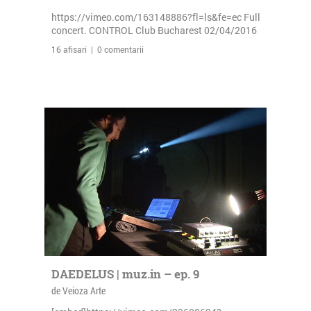
https://vimeo.com/163148886?fl=ls&fe=ec Full
concert. CONTROL Club Bucharest 02/04/2016
16 afisari | 0 comentarii
DAEDELUS | muz.in – ep. 9
de Veioza Arte