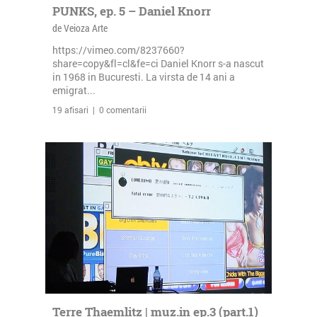
PUNKS, ep. 5 – Daniel Knorr
de Veioza Arte
https://vimeo.com/8237660?
share=copy&fl=cl&fe=ci Daniel Knorr s-a nascut
in 1968 in Bucuresti. La virsta de 14 ani a
emigrat...
19 afisari | 0 comentarii
Terre Thaemlitz | muz.in ep.3 (part.1)