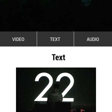
All Stars For Outernational
VIDEO
TEXT
AUDIO
Text