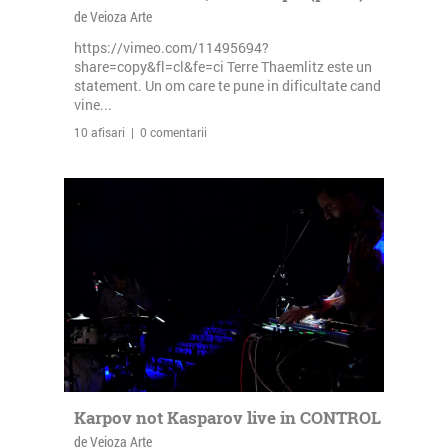
de Veioza Arte
https://vimeo.com/11495694?
share=copy&fl=cl&fe=ci Terre Thaemlitz este un
statement. Un om care te pune in dificultate cand
vine...
10 afisari | 0 comentarii
Karpov not Kasparov live in CONTROL
de Veioza Arte