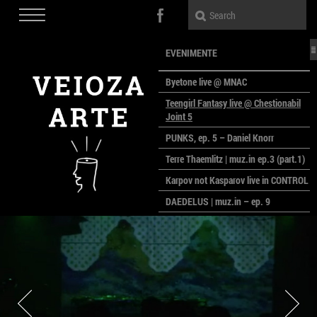
EVENIMENTE
Byetone live @ MNAC
Teengirl Fantasy live @ Chestionabil
Joint 5
PUNKS, ep. 5 – Daniel Knorr
Terre Thaemlitz | muz.in ep.3 (part.1)
Karpov not Kasparov live in CONTROL
DAEDELUS | muz.in – ep. 9
LALELE, LALELE – prima premieră a
anului la MACAZ
CinePOLSKA – filme poloneze la
București
PEOPLE OF ROMANIA se lansează la
galeria Simeza