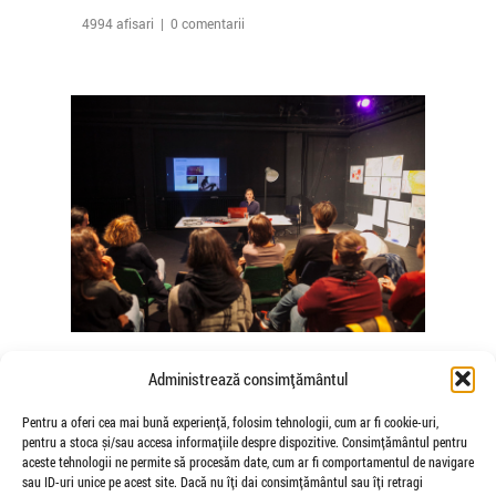
4994 afisari | 0 comentarii
The Agency of Touch – Atelierele
Administrează consimțământul
Somatice susținute de coregrafele
Mădălina Dan și Valentina De Piante
Pentru a oferi cea mai bună experiență, folosim tehnologii, cum ar fi cookie-uri,
pentru a stoca și/sau accesa informațiile despre dispozitive. Consimțământul pentru
Niculae
aceste tehnologii ne permite să procesăm date, cum ar fi comportamentul de navigare
de Veioza Arte
sau ID-uri unice pe acest site. Dacă nu îți dai consimțământul sau îți retragi