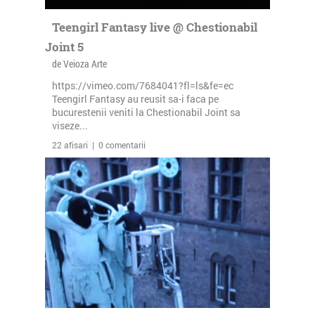
Teengirl Fantasy live @ Chestionabil
Joint 5
de Veioza Arte
https://vimeo.com/7684041?fl=ls&fe=ec
Teengirl Fantasy au reusit sa-i faca pe
bucurestenii veniti la Chestionabil Joint sa
viseze...
22 afisari | 0 comentarii