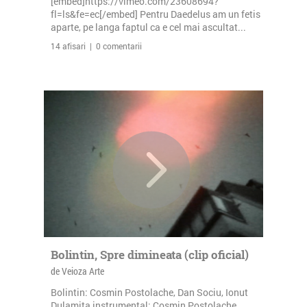
[embed]https://vimeo.com/23608694?
fl=ls&fe=ec[/embed] Pentru Daedelus am un fetis
aparte, pe langa faptul ca e cel mai ascultat...
14 afisari | 0 comentarii
Bolintin, Spre dimineata (clip oficial)
de Veioza Arte
Bolintin: Cosmin Postolache, Dan Sociu, Ionut
Dulamita instrumental: Cosmin Postolache