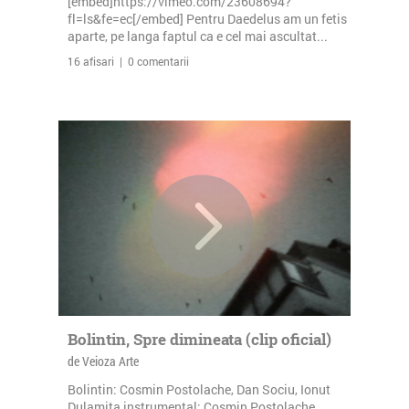
[embed]https://vimeo.com/23608694?
fl=ls&fe=ec[/embed] Pentru Daedelus am un fetis
aparte, pe langa faptul ca e cel mai ascultat...
16 afisari | 0 comentarii
Bolintin, Spre dimineata (clip oficial)
de Veioza Arte
Bolintin: Cosmin Postolache, Dan Sociu, Ionut
Dulamita instrumental: Cosmin Postolache