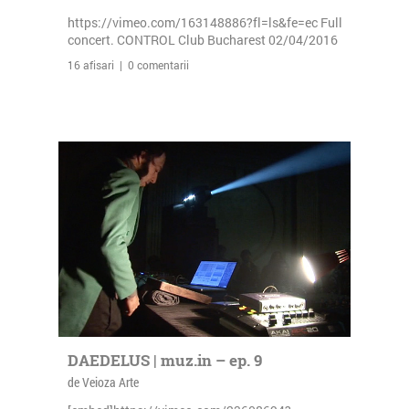
https://vimeo.com/163148886?fl=ls&fe=ec Full
concert. CONTROL Club Bucharest 02/04/2016
16 afisari | 0 comentarii
DAEDELUS | muz.in – ep. 9
de Veioza Arte