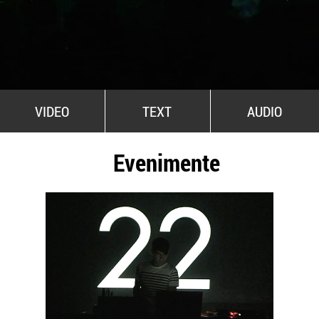
All Stars For Outernational
VIDEO
TEXT
AUDIO
Evenimente