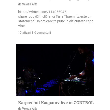
de Veioza Arte
https://vimeo.com/11495694?
share=copy&fl=cl&fe=ci Terre Thaemlitz este un
statement. Un om care te pune in dificultate cand
vine...
10 afisari | 0 comentarii
Karpov not Kasparov live in CONTROL
de Veioza Arte