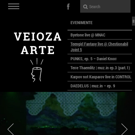
EVENIMENTE
Byetone live @ MNAC
Teengirl Fantasy live @ Chestionabil
Joint 5
PUNKS, ep. 5 – Daniel Knorr
Terre Thaemlitz | muz.in ep.3 (part.1)
Karpov not Kasparov live in CONTROL
DAEDELUS | muz.in – ep. 9
LALELE, LALELE – prima premieră a
anului la MACAZ
CinePOLSKA – filme poloneze la
București
PEOPLE OF ROMANIA se lansează la
galeria Simeza