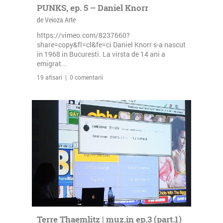
PUNKS, ep. 5 – Daniel Knorr
de Veioza Arte
https://vimeo.com/8237660?
share=copy&fl=cl&fe=ci Daniel Knorr s-a nascut
in 1968 in Bucuresti. La virsta de 14 ani a
emigrat...
19 afisari | 0 comentarii
Terre Thaemlitz | muz.in ep.3 (part.1)