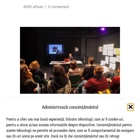
4995 afisari | 0 comentarii
The Agency of Touch – Atelierele
Administrează consimțământul
Somatice susținute de coregrafele
Mădălina Dan și Valentina De Piante
Pentru a oferi cea mai bună experiență, folosim tehnologii, cum ar fi cookie-uri,
pentru a stoca și/sau accesa informațiile despre dispozitive. Consimțământul pentru
Niculae
aceste tehnologii ne permite să procesăm date, cum ar fi comportamentul de navigare
de Veioza Arte
sau ID-uri unice pe acest site. Dacă nu îți dai consimțământul sau îți retragi