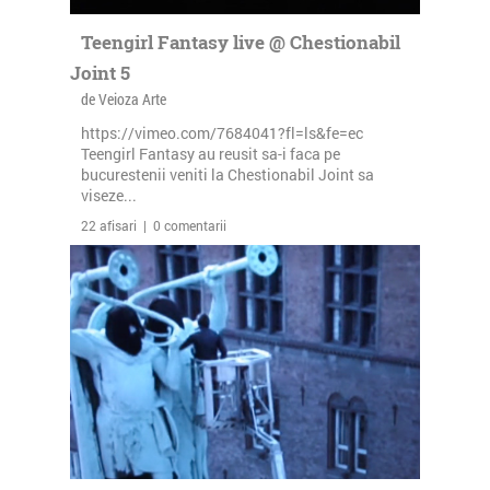
Teengirl Fantasy live @ Chestionabil
Joint 5
de Veioza Arte
https://vimeo.com/7684041?fl=ls&fe=ec
Teengirl Fantasy au reusit sa-i faca pe
bucurestenii veniti la Chestionabil Joint sa
viseze...
22 afisari | 0 comentarii