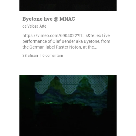
Byetone live @ MNAC
de Veioza Arte
https://vimeo.com/6904022?fl=ls&fe=ec Live
performance of Olaf Bender aka Byetone, from
the German label Raster Noton, at the...
38 afisari | 0 comentarii