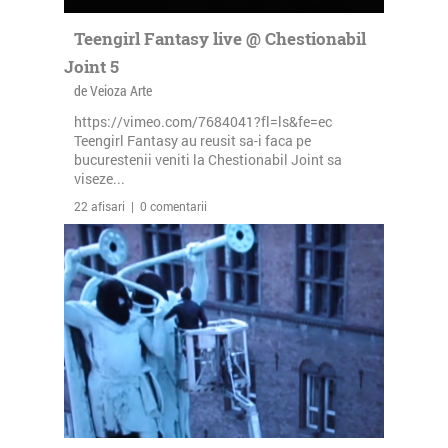
Teengirl Fantasy live @ Chestionabil
Joint 5
de Veioza Arte
https://vimeo.com/7684041?fl=ls&fe=ec
Teengirl Fantasy au reusit sa-i faca pe
bucurestenii veniti la Chestionabil Joint sa
viseze...
22 afisari | 0 comentarii