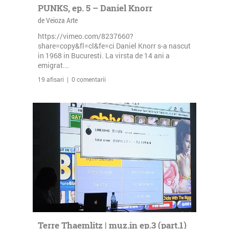
PUNKS, ep. 5 – Daniel Knorr
de Veioza Arte
https://vimeo.com/8237660?
share=copy&fl=cl&fe=ci Daniel Knorr s-a nascut
in 1968 in Bucuresti. La virsta de 14 ani a
emigrat...
19 afisari | 0 comentarii
Terre Thaemlitz | muz.in ep.3 (part.1)