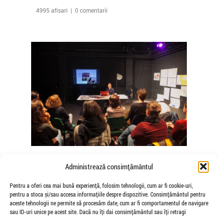
4995 afisari | 0 comentarii
The Agency of Touch – Atelierele
Administrează consimțământul
Somatice susținute de coregrafele
Mădălina Dan și Valentina De Piante
Pentru a oferi cea mai bună experiență, folosim tehnologii, cum ar fi cookie-uri,
pentru a stoca și/sau accesa informațiile despre dispozitive. Consimțământul pentru
Niculae
aceste tehnologii ne permite să procesăm date, cum ar fi comportamentul de navigare
de Veioza Arte
sau ID-uri unice pe acest site. Dacă nu îți dai consimțământul sau îți retragi