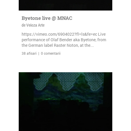
Byetone live @ MNAC
de Veioza Arte
https://vimeo.com/6904022?fl=ls&fe=ec Live
performance of Olaf Bender aka Byetone, from
the German label Raster Noton, at the...
38 afisari | 0 comentarii