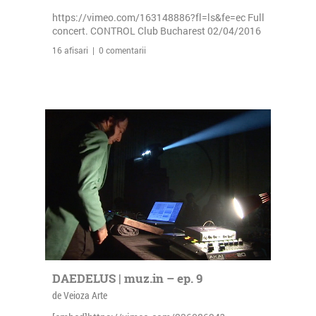
https://vimeo.com/163148886?fl=ls&fe=ec Full
concert. CONTROL Club Bucharest 02/04/2016
16 afisari | 0 comentarii
DAEDELUS | muz.in – ep. 9
de Veioza Arte