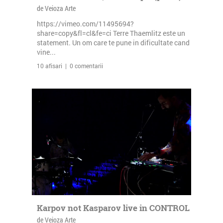
de Veioza Arte
https://vimeo.com/11495694?
share=copy&fl=cl&fe=ci Terre Thaemlitz este un
statement. Un om care te pune in dificultate cand
vine...
10 afisari | 0 comentarii
Karpov not Kasparov live in CONTROL
de Veioza Arte