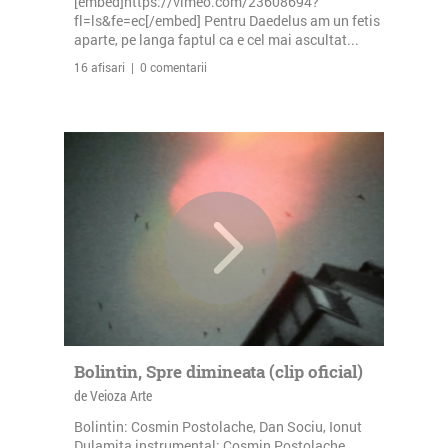
[embed]https://vimeo.com/23608694?
fl=ls&fe=ec[/embed] Pentru Daedelus am un fetis
aparte, pe langa faptul ca e cel mai ascultat...
16 afisari | 0 comentarii
Bolintin, Spre dimineata (clip oficial)
de Veioza Arte
Bolintin: Cosmin Postolache, Dan Sociu, Ionut
Dulamita instrumental: Cosmin Postolache