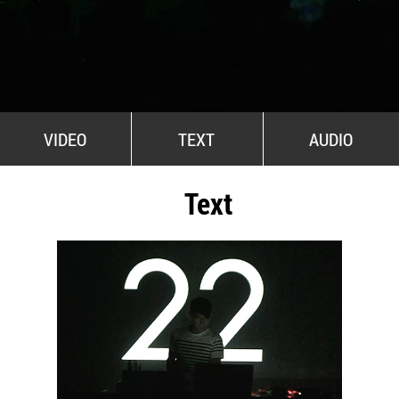
All Stars For Outernational
VIDEO
TEXT
AUDIO
Text