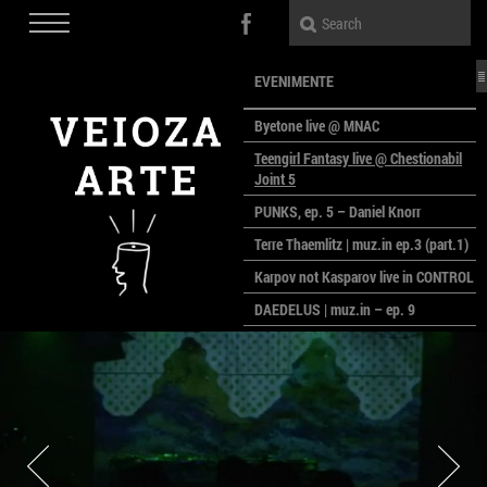
EVENIMENTE
Byetone live @ MNAC
Teengirl Fantasy live @ Chestionabil
Joint 5
PUNKS, ep. 5 – Daniel Knorr
Terre Thaemlitz | muz.in ep.3 (part.1)
Karpov not Kasparov live in CONTROL
DAEDELUS | muz.in – ep. 9
LALELE, LALELE – prima premieră a
anului la MACAZ
CinePOLSKA – filme poloneze la
București
PEOPLE OF ROMANIA se lansează la
galeria Simeza