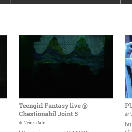
poloneze la București
PEOPLE OF ROMANIA se
lansează la galeria Simeza
All Stars For
Outernational
Teengirl Fantasy live @
PU
Chestionabil Joint 5
de 
de Veioza Arte
ht
sh