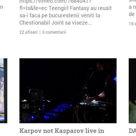
https://vimeo.com/7684041?
an
a n
fl=ls&fe=ec Teengirl Fantasy au reusit
de 
sa-i faca pe bucurestenii veniti la
Chestionabil Joint sa viseze...
19 
22 afisari | 0 comentarii
Karpov not Kasparov live in
DA