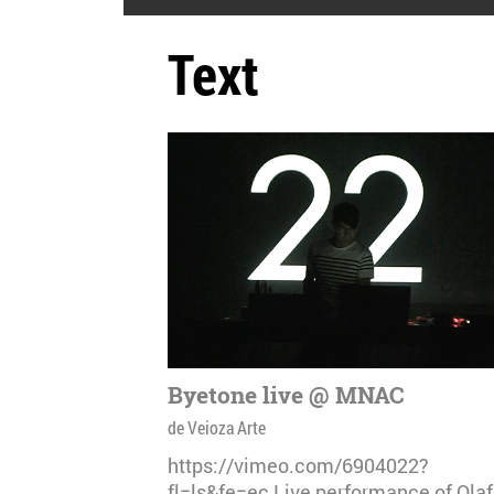
Text
Byetone live @ MNAC
de Veioza Arte
https://vimeo.com/6904022?
fl=ls&fe=ec Live performance of Olaf