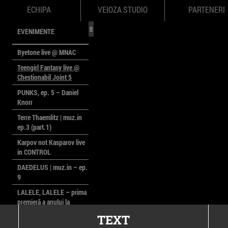
ECHIPA
VEIOZA STUDIO
PARTENERI
EVENIMENTE
Byetone live @ MNAC
Teengirl Fantasy live @
Chestionabil Joint 5
PUNKS, ep. 5 – Daniel
Knorr
Terre Thaemlitz | muz.in
ep.3 (part.1)
Karpov not Kasparov live
in CONTROL
DAEDELUS | muz.in – ep.
9
LALELE, LALELE – prima
premieră a anului la
MACAZ
TEXT
CinePOLSKA – filme