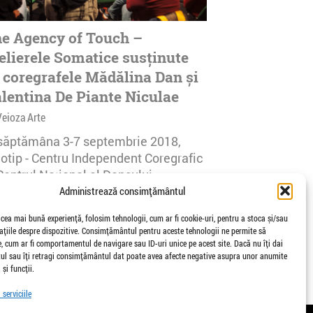
e Agency of Touch –
elierele Somatice susținute
 coregrafele Mădălina Dan și
lentina De Piante Niculae
Veioza Arte
 săptămâna 3-7 septembrie 2018,
notip - Centru Independent Coregrafic
Centrul Național al Dansului
urești...
Administrează consimțământul
afisari | 0 comentarii
 cea mai bună experiență, folosim tehnologii, cum ar fi cookie-uri, pentru a stoca și/sau
țiile despre dispozitive. Consimțământul pentru aceste tehnologii ne permite să
 cum ar fi comportamentul de navigare sau ID-uri unice pe acest site. Dacă nu îți dai
l sau îți retragi consimțământul dat poate avea afecte negative asupra unor anumite
 și funcții.
serviciile