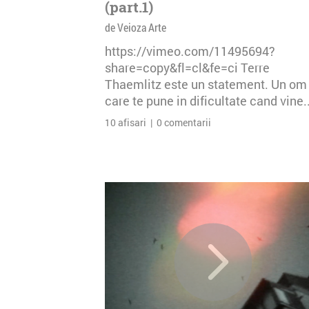
(part.1)
de Veioza Arte
https://vimeo.com/11495694?
share=copy&fl=cl&fe=ci Terre
Thaemlitz este un statement. Un om
care te pune in dificultate cand vine..
10 afisari | 0 comentarii