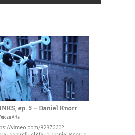
NKS, ep. 5 – Daniel Knorr
Veioza Arte
tps://vimeo.com/8237660?
are=copy&fl=cl&fe=ci Daniel Knorr s-