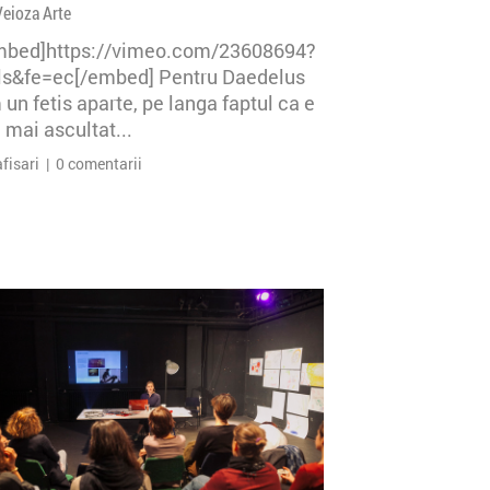
Veioza Arte
mbed]https://vimeo.com/23608694?
=ls&fe=ec[/embed] Pentru Daedelus
un fetis aparte, pe langa faptul ca e
 mai ascultat...
afisari | 0 comentarii