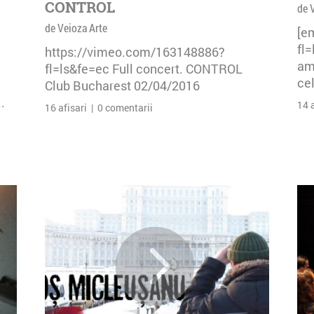
CONTROL
de 
de Veioza Arte
[e
fl
https://vimeo.com/163148886?
am 
fl=ls&fe=ec Full concert. CONTROL
cel
Club Bucharest 02/04/2016
.
14 
16 afisari | 0 comentarii