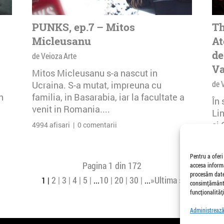
PUNKS, ep.7 – Mitos
Th
Micleusanu
At
de
de Veioza Arte
Va
Mitos Micleusanu s-a nascut in
de 
Ucraina. S-a mutat, impreuna cu
n
familia, in Basarabia, iar la facultate a
În
venit in Romania....
Li
și 
4994 afisari | 0 comentarii
Buc
30 
Pentru a oferi
Pagina 1 din 172
accesa informa
procesăm date,
2
3
4
5
10
20
30
»
Ultima »
1
...
...
consimțământu
funcționalități
Administrează 