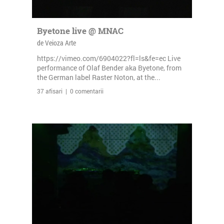
Byetone live @ MNAC
de Veioza Arte
https://vimeo.com/6904022?fl=ls&fe=ec Live
performance of Olaf Bender aka Byetone, from
the German label Raster Noton, at the...
37 afisari | 0 comentarii