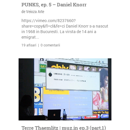
PUNKS, ep. 5 – Daniel Knorr
de Veioza Arte
https://vimeo.com/8237660?
share=copy&fl=cl&fe=ci Daniel Knorr s-a nascut
in 1968 in Bucuresti. La virsta de 14 ani a
emigrat...
19 afisari | 0 comentarii
Terre Thaemlitz | muz.in ep.3 (part.1)