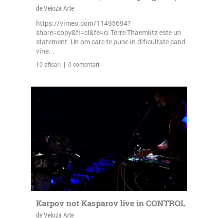
de Veioza Arte
https://vimeo.com/11495694?
share=copy&fl=cl&fe=ci Terre Thaemlitz este un
statement. Un om care te pune in dificultate cand
vine...
10 afisari | 0 comentarii
Karpov not Kasparov live in CONTROL
de Veioza Arte