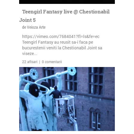
Teengirl Fantasy live @ Chestionabil
Joint 5
de Veioza Arte
https://vimeo.com/7684041?fl=ls&fe=ec
Teengirl Fantasy au reusit sa-i faca pe
bucurestenii veniti la Chestionabil Joint sa
viseze...
22 afisari | 0 comentarii