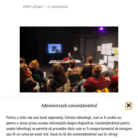
4994 afisari | 0 comentarii
The Agency of Touch – Atelierele
Administrează consimțământul
Somatice susținute de coregrafele
Mădălina Dan și Valentina De Piante
Pentru a oferi cea mai bună experiență, folosim tehnologii, cum ar fi cookie-uri,
pentru a stoca și/sau accesa informațiile despre dispozitive. Consimțământul pentru
Niculae
aceste tehnologii ne permite să procesăm date, cum ar fi comportamentul de navigare
de Veioza Arte
sau ID-uri unice pe acest site. Dacă nu îți dai consimțământul sau îți retragi