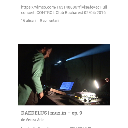
https://vimeo.com/163148886?fl=ls&fe=ec Full
concert. CONTROL Club Bucharest 02/04/2016
16 afisari | 0 comentarii
DAEDELUS | muz.in – ep. 9
de Veioza Arte