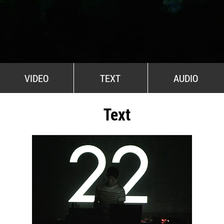
All Stars For Outernational
VIDEO
TEXT
AUDIO
Text