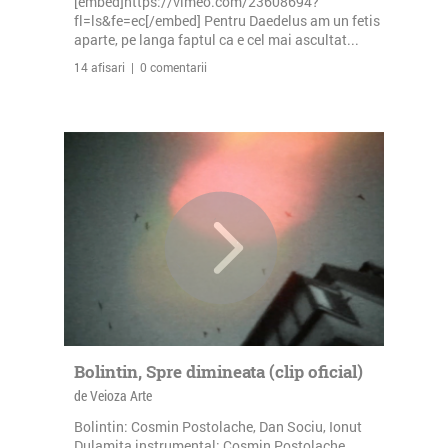
[embed]https://vimeo.com/23608694?
fl=ls&fe=ec[/embed] Pentru Daedelus am un fetis
aparte, pe langa faptul ca e cel mai ascultat...
14 afisari | 0 comentarii
Bolintin, Spre dimineata (clip oficial)
de Veioza Arte
Bolintin: Cosmin Postolache, Dan Sociu, Ionut
Dulamita instrumental: Cosmin Postolache