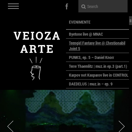
EVENIMENTE
Byetone live @ MNAC
Teengirl Fantasy live @ Chestionabil
Joint 5
PUNKS, ep. 5 – Daniel Knorr
Terre Thaemlitz | muz.in ep.3 (part.1)
Karpov not Kasparov live in CONTROL
DAEDELUS | muz.in – ep. 9
LALELE, LALELE – prima premieră a
anului la MACAZ
CinePOLSKA – filme poloneze la
București
PEOPLE OF ROMANIA se lansează la
galeria Simeza