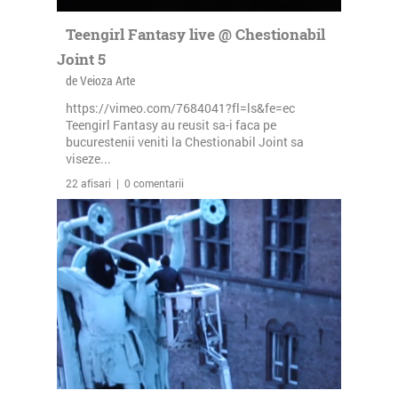
Teengirl Fantasy live @ Chestionabil
Joint 5
de Veioza Arte
https://vimeo.com/7684041?fl=ls&fe=ec
Teengirl Fantasy au reusit sa-i faca pe
bucurestenii veniti la Chestionabil Joint sa
viseze...
22 afisari | 0 comentarii