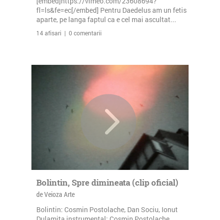
[embed]https://vimeo.com/23608694?
fl=ls&fe=ec[/embed] Pentru Daedelus am un fetis
aparte, pe langa faptul ca e cel mai ascultat...
14 afisari | 0 comentarii
Bolintin, Spre dimineata (clip oficial)
de Veioza Arte
Bolintin: Cosmin Postolache, Dan Sociu, Ionut
Dulamita instrumental: Cosmin Postolache