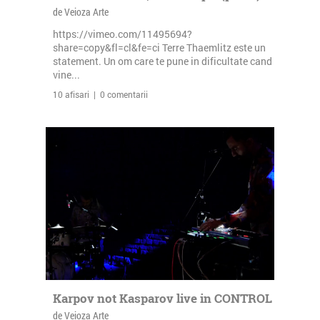
de Veioza Arte
https://vimeo.com/11495694?
share=copy&fl=cl&fe=ci Terre Thaemlitz este un
statement. Un om care te pune in dificultate cand
vine...
10 afisari | 0 comentarii
Karpov not Kasparov live in CONTROL
de Veioza Arte