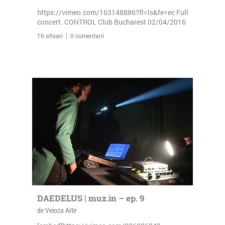
https://vimeo.com/163148886?fl=ls&fe=ec Full
concert. CONTROL Club Bucharest 02/04/2016
16 afisari | 0 comentarii
DAEDELUS | muz.in – ep. 9
de Veioza Arte