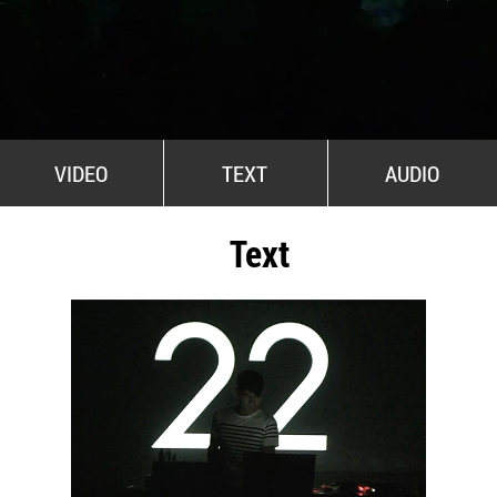
All Stars For Outernational
VIDEO
TEXT
AUDIO
Text