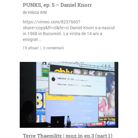
PUNKS, ep. 5 – Daniel Knorr
de Veioza Arte
https://vimeo.com/8237660?
share=copy&fl=cl&fe=ci Daniel Knorr s-a nascut
in 1968 in Bucuresti. La virsta de 14 ani a
emigrat...
19 afisari | 0 comentarii
Terre Thaemlitz | muz.in ep.3 (part.1)