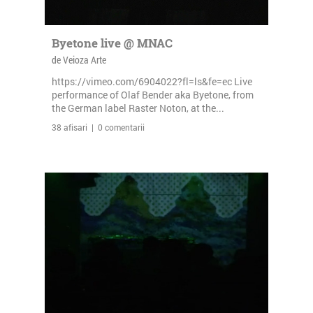
Byetone live @ MNAC
de Veioza Arte
https://vimeo.com/6904022?fl=ls&fe=ec Live
performance of Olaf Bender aka Byetone, from
the German label Raster Noton, at the...
38 afisari | 0 comentarii