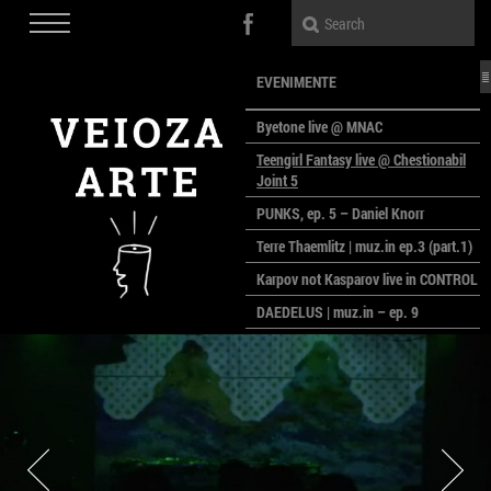
EVENIMENTE
Byetone live @ MNAC
Teengirl Fantasy live @ Chestionabil
Joint 5
PUNKS, ep. 5 – Daniel Knorr
Terre Thaemlitz | muz.in ep.3 (part.1)
Karpov not Kasparov live in CONTROL
DAEDELUS | muz.in – ep. 9
LALELE, LALELE – prima premieră a
anului la MACAZ
CinePOLSKA – filme poloneze la
București
PEOPLE OF ROMANIA se lansează la
galeria Simeza