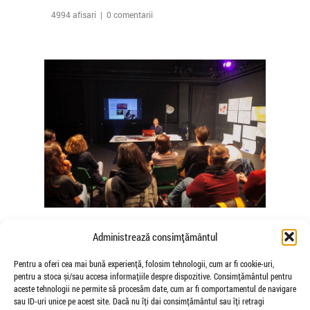
4994 afisari | 0 comentarii
The Agency of Touch – Atelierele
Administrează consimțământul
Somatice susținute de coregrafele
Mădălina Dan și Valentina De Piante
Pentru a oferi cea mai bună experiență, folosim tehnologii, cum ar fi cookie-uri,
pentru a stoca și/sau accesa informațiile despre dispozitive. Consimțământul pentru
Niculae
aceste tehnologii ne permite să procesăm date, cum ar fi comportamentul de navigare
de Veioza Arte
sau ID-uri unice pe acest site. Dacă nu îți dai consimțământul sau îți retragi