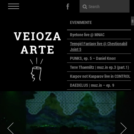
EVENIMENTE
Byetone live @ MNAC
Teengirl Fantasy live @ Chestionabil
Joint 5
PUNKS, ep. 5 – Daniel Knorr
Terre Thaemlitz | muz.in ep.3 (part.1)
Karpov not Kasparov live in CONTROL
DAEDELUS | muz.in – ep. 9
LALELE, LALELE – prima premieră a
anului la MACAZ
CinePOLSKA – filme poloneze la
București
PEOPLE OF ROMANIA se lansează la
galeria Simeza