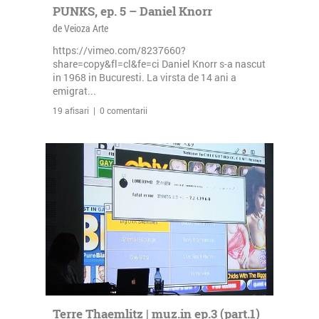
PUNKS, ep. 5 – Daniel Knorr
de Veioza Arte
https://vimeo.com/8237660?
share=copy&fl=cl&fe=ci Daniel Knorr s-a nascut
in 1968 in Bucuresti. La virsta de 14 ani a
emigrat...
19 afisari | 0 comentarii
Terre Thaemlitz | muz.in ep.3 (part.1)