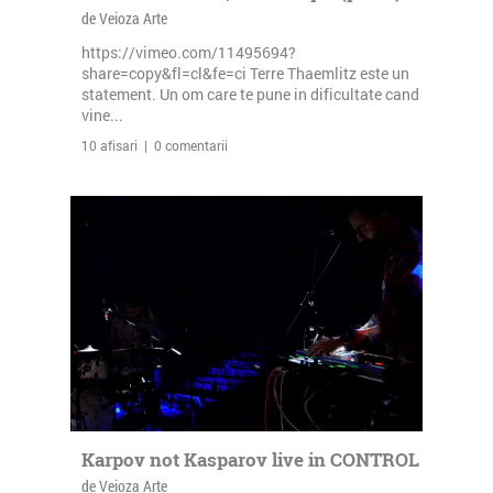
de Veioza Arte
https://vimeo.com/11495694?
share=copy&fl=cl&fe=ci Terre Thaemlitz este un
statement. Un om care te pune in dificultate cand
vine...
10 afisari | 0 comentarii
Karpov not Kasparov live in CONTROL
de Veioza Arte