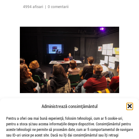
4994 afisari | 0 comentarii
The Agency of Touch – Atelierele
Administrează consimțământul
Somatice susținute de coregrafele
Mădălina Dan și Valentina De Piante
Pentru a oferi cea mai bună experiență, folosim tehnologii, cum ar fi cookie-uri,
pentru a stoca și/sau accesa informațiile despre dispozitive. Consimțământul pentru
Niculae
aceste tehnologii ne permite să procesăm date, cum ar fi comportamentul de navigare
de Veioza Arte
sau ID-uri unice pe acest site. Dacă nu îți dai consimțământul sau îți retragi