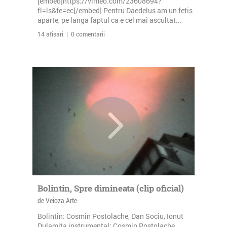
[embed]https://vimeo.com/23608694?
fl=ls&fe=ec[/embed] Pentru Daedelus am un fetis
aparte, pe langa faptul ca e cel mai ascultat...
14 afisari | 0 comentarii
Bolintin, Spre dimineata (clip oficial)
de Veioza Arte
Bolintin: Cosmin Postolache, Dan Sociu, Ionut
Dulamita instrumental: Cosmin Postolache