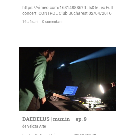
https://vimeo.com/163148886?fl=ls&fe=ec Full
concert. CONTROL Club Bucharest 02/04/2016
16 afisari | 0 comentarii
DAEDELUS | muz.in – ep. 9
de Veioza Arte