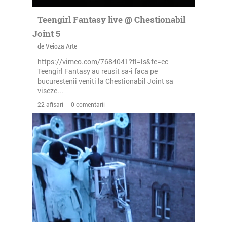
Teengirl Fantasy live @ Chestionabil
Joint 5
de Veioza Arte
https://vimeo.com/7684041?fl=ls&fe=ec
Teengirl Fantasy au reusit sa-i faca pe
bucurestenii veniti la Chestionabil Joint sa
viseze...
22 afisari | 0 comentarii