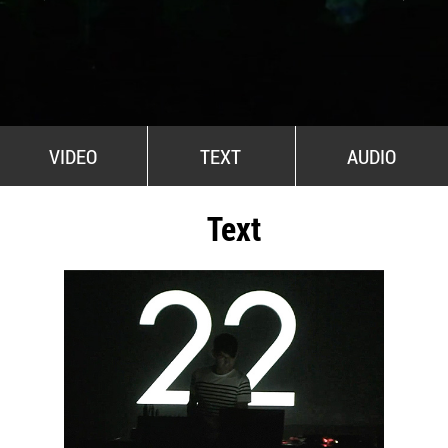
All Stars For Outernational
VIDEO
TEXT
AUDIO
Text