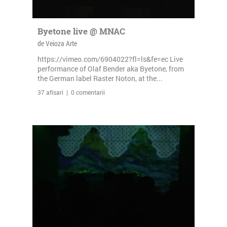
Byetone live @ MNAC
de Veioza Arte
https://vimeo.com/6904022?fl=ls&fe=ec Live
performance of Olaf Bender aka Byetone, from
the German label Raster Noton, at the...
37 afisari | 0 comentarii