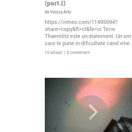
(part.1)
de Veioza Arte
https://vimeo.com/11495694?
share=copy&fl=cl&fe=ci Terre
Thaemlitz este un statement. Un om
care te pune in dificultate cand vine..
10 afisari | 0 comentarii