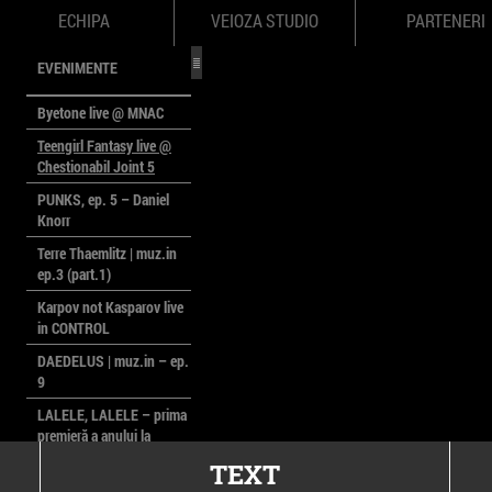
ECHIPA
VEIOZA STUDIO
PARTENERI
EVENIMENTE
Byetone live @ MNAC
Teengirl Fantasy live @
Chestionabil Joint 5
PUNKS, ep. 5 – Daniel
Knorr
Terre Thaemlitz | muz.in
ep.3 (part.1)
Karpov not Kasparov live
in CONTROL
DAEDELUS | muz.in – ep.
9
LALELE, LALELE – prima
premieră a anului la
MACAZ
TEXT
CinePOLSKA – filme