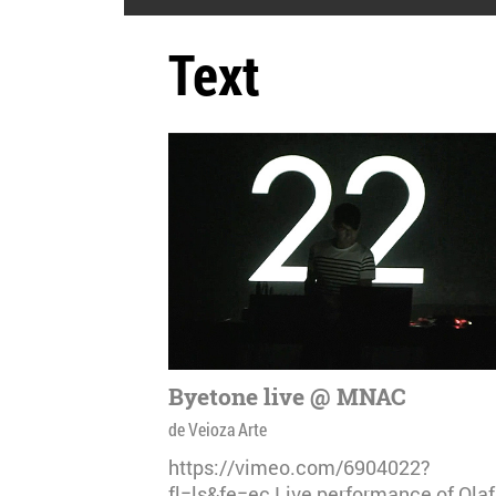
Text
Byetone live @ MNAC
de Veioza Arte
https://vimeo.com/6904022?
fl=ls&fe=ec Live performance of Olaf