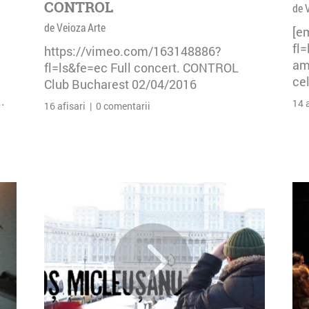
CONTROL
de 
de Veioza Arte
[e
fl
https://vimeo.com/163148886?
am 
fl=ls&fe=ec Full concert. CONTROL
cel
Club Bucharest 02/04/2016
.
14 
16 afisari | 0 comentarii