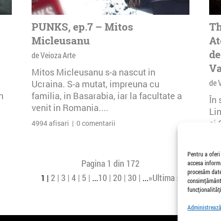
PUNKS, ep.7 – Mitos
Th
Micleusanu
At
de
de Veioza Arte
Va
Mitos Micleusanu s-a nascut in
de 
Ucraina. S-a mutat, impreuna cu
n
familia, in Basarabia, iar la facultate a
În
venit in Romania....
Li
și 
4994 afisari | 0 comentarii
Buc
26 
Pentru a oferi
Pagina 1 din 172
accesa informa
procesăm date,
2
3
4
5
10
20
30
»
Ultima »
1
...
...
consimțământu
funcționalități
Administrează 