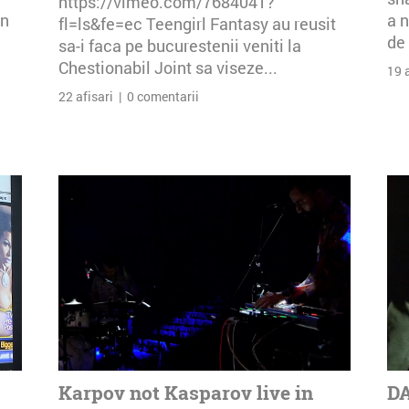
https://vimeo.com/7684041?
an
a n
fl=ls&fe=ec Teengirl Fantasy au reusit
de 
sa-i faca pe bucurestenii veniti la
Chestionabil Joint sa viseze...
19 
22 afisari | 0 comentarii
Karpov not Kasparov live in
DA