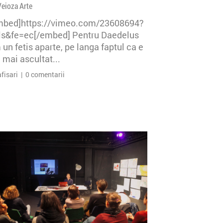
Veioza Arte
mbed]https://vimeo.com/23608694?
=ls&fe=ec[/embed] Pentru Daedelus
un fetis aparte, pe langa faptul ca e
 mai ascultat...
afisari | 0 comentarii