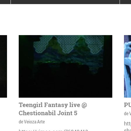
poloneze la București
PEOPLE OF ROMANIA se
lansează la galeria Simeza
All Stars For
Outernational
Teengirl Fantasy live @
PU
Chestionabil Joint 5
de 
de Veioza Arte
ht
sh