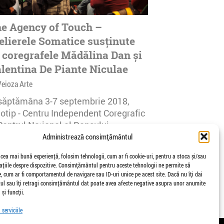
e Agency of Touch –
elierele Somatice susținute
 coregrafele Mădălina Dan și
lentina De Piante Niculae
Veioza Arte
 săptămâna 3-7 septembrie 2018,
notip - Centru Independent Coregrafic
Centrul Național al Dansului
urești...
Administrează consimțământul
afisari | 0 comentarii
 cea mai bună experiență, folosim tehnologii, cum ar fi cookie-uri, pentru a stoca și/sau
țiile despre dispozitive. Consimțământul pentru aceste tehnologii ne permite să
 cum ar fi comportamentul de navigare sau ID-uri unice pe acest site. Dacă nu îți dai
l sau îți retragi consimțământul dat poate avea afecte negative asupra unor anumite
 și funcții.
serviciile