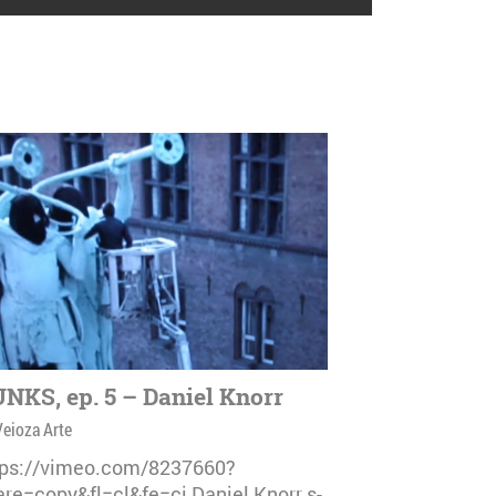
NKS, ep. 5 – Daniel Knorr
Veioza Arte
tps://vimeo.com/8237660?
are=copy&fl=cl&fe=ci Daniel Knorr s-