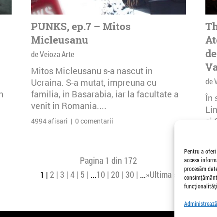
PUNKS, ep.7 – Mitos
Th
Micleusanu
At
de
de Veioza Arte
Va
Mitos Micleusanu s-a nascut in
de 
Ucraina. S-a mutat, impreuna cu
n
familia, in Basarabia, iar la facultate a
În
venit in Romania....
Li
și 
4994 afisari | 0 comentarii
Buc
26 
Pentru a oferi
Pagina 1 din 172
accesa informa
procesăm date,
2
3
4
5
10
20
30
»
Ultima »
1
...
...
consimțământu
funcționalități
Administrează 