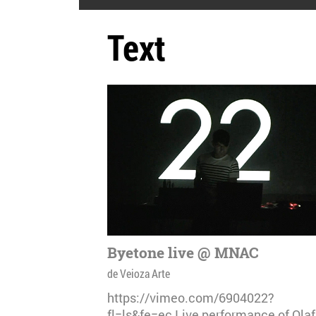
Text
Byetone live @ MNAC
de Veioza Arte
https://vimeo.com/6904022?
fl=ls&fe=ec Live performance of Olaf