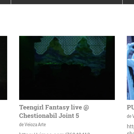
poloneze la București
PEOPLE OF ROMANIA se
lansează la galeria Simeza
All Stars For
Outernational
Teengirl Fantasy live @
PU
Chestionabil Joint 5
de 
de Veioza Arte
ht
sh