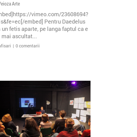
Veioza Arte
mbed]https://vimeo.com/23608694?
=ls&fe=ec[/embed] Pentru Daedelus
un fetis aparte, pe langa faptul ca e
 mai ascultat...
afisari | 0 comentarii