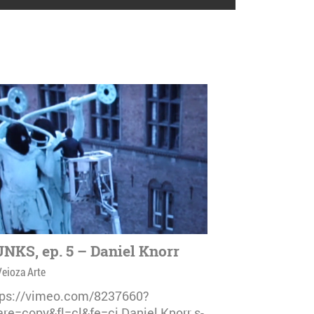
NKS, ep. 5 – Daniel Knorr
Veioza Arte
tps://vimeo.com/8237660?
are=copy&fl=cl&fe=ci Daniel Knorr s-