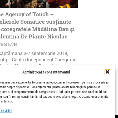
e Agency of Touch –
elierele Somatice susținute
 coregrafele Mădălina Dan și
lentina De Piante Niculae
Veioza Arte
 săptămâna 3-7 septembrie 2018,
notip - Centru Independent Coregrafic
Centrul Național al Dansului
urești...
Administrează consimțământul
afisari | 0 comentarii
 cea mai bună experiență, folosim tehnologii, cum ar fi cookie-uri, pentru a stoca și/sau
țiile despre dispozitive. Consimțământul pentru aceste tehnologii ne permite să
 cum ar fi comportamentul de navigare sau ID-uri unice pe acest site. Dacă nu îți dai
l sau îți retragi consimțământul dat poate avea afecte negative asupra unor anumite
 și funcții.
serviciile