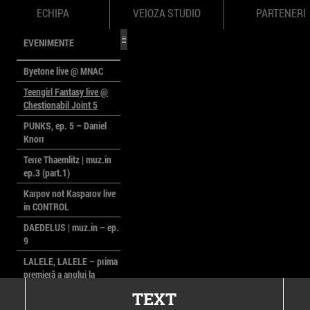
ECHIPA
VEIOZA STUDIO
PARTENERI
EVENIMENTE
Byetone live @ MNAC
Teengirl Fantasy live @
Chestionabil Joint 5
PUNKS, ep. 5 – Daniel
Knorr
Terre Thaemlitz | muz.in
ep.3 (part.1)
Karpov not Kasparov live
in CONTROL
DAEDELUS | muz.in – ep.
9
LALELE, LALELE – prima
premieră a anului la
MACAZ
TEXT
CinePOLSKA – filme