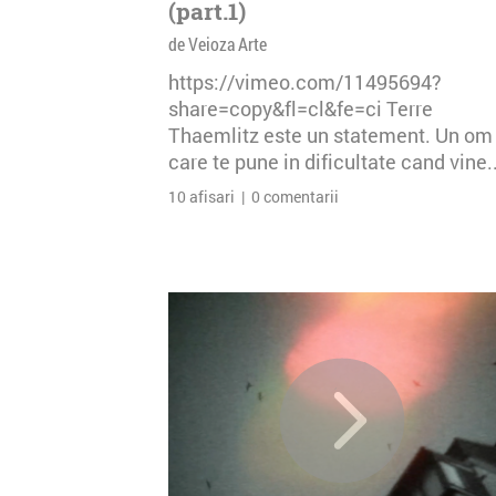
(part.1)
de Veioza Arte
https://vimeo.com/11495694?
share=copy&fl=cl&fe=ci Terre
Thaemlitz este un statement. Un om
care te pune in dificultate cand vine..
10 afisari | 0 comentarii