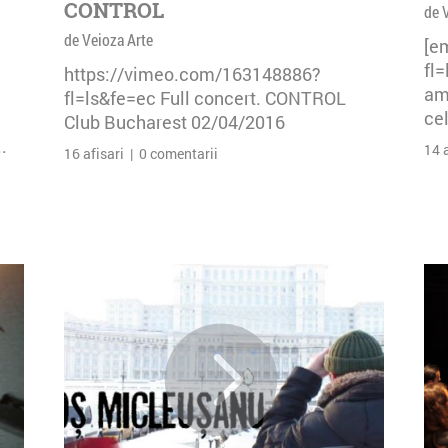
CONTROL
de 
de Veioza Arte
[e
fl
https://vimeo.com/163148886?
am 
fl=ls&fe=ec Full concert. CONTROL
cel
Club Bucharest 02/04/2016
.
14 
16 afisari | 0 comentarii