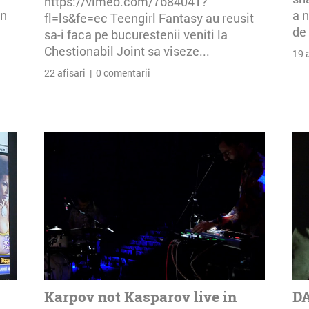
https://vimeo.com/7684041?
an
a n
fl=ls&fe=ec Teengirl Fantasy au reusit
de 
sa-i faca pe bucurestenii veniti la
Chestionabil Joint sa viseze...
19 
22 afisari | 0 comentarii
Karpov not Kasparov live in
DA