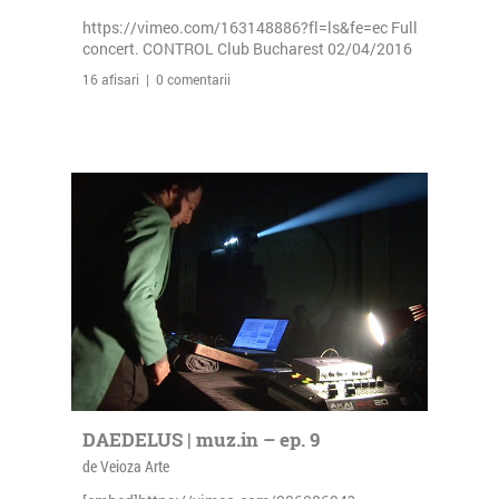
https://vimeo.com/163148886?fl=ls&fe=ec Full
concert. CONTROL Club Bucharest 02/04/2016
16 afisari | 0 comentarii
DAEDELUS | muz.in – ep. 9
de Veioza Arte