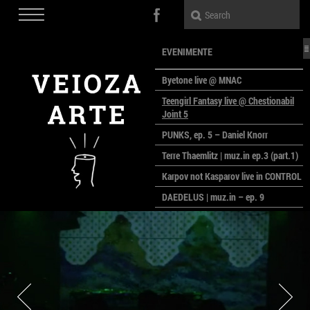
EVENIMENTE
Byetone live @ MNAC
Teengirl Fantasy live @ Chestionabil
Joint 5
PUNKS, ep. 5 – Daniel Knorr
Terre Thaemlitz | muz.in ep.3 (part.1)
Karpov not Kasparov live in CONTROL
DAEDELUS | muz.in – ep. 9
LALELE, LALELE – prima premieră a
anului la MACAZ
CinePOLSKA – filme poloneze la
București
PEOPLE OF ROMANIA se lansează la
galeria Simeza