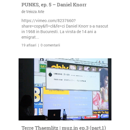
PUNKS, ep. 5 – Daniel Knorr
de Veioza Arte
https://vimeo.com/8237660?
share=copy&fl=cl&fe=ci Daniel Knorr s-a nascut
in 1968 in Bucuresti. La virsta de 14 ani a
emigrat...
19 afisari | 0 comentarii
Terre Thaemlitz | muz.in ep.3 (part.1)