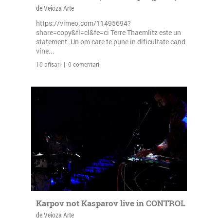
de Veioza Arte
https://vimeo.com/11495694?
share=copy&fl=cl&fe=ci Terre Thaemlitz este un
statement. Un om care te pune in dificultate cand
vine...
10 afisari | 0 comentarii
Karpov not Kasparov live in CONTROL
de Veioza Arte