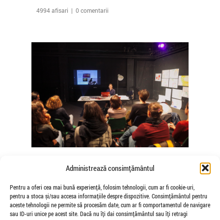
4994 afisari | 0 comentarii
The Agency of Touch – Atelierele
Administrează consimțământul
Somatice susținute de coregrafele
Mădălina Dan și Valentina De Piante
Pentru a oferi cea mai bună experiență, folosim tehnologii, cum ar fi cookie-uri,
pentru a stoca și/sau accesa informațiile despre dispozitive. Consimțământul pentru
Niculae
aceste tehnologii ne permite să procesăm date, cum ar fi comportamentul de navigare
de Veioza Arte
sau ID-uri unice pe acest site. Dacă nu îți dai consimțământul sau îți retragi