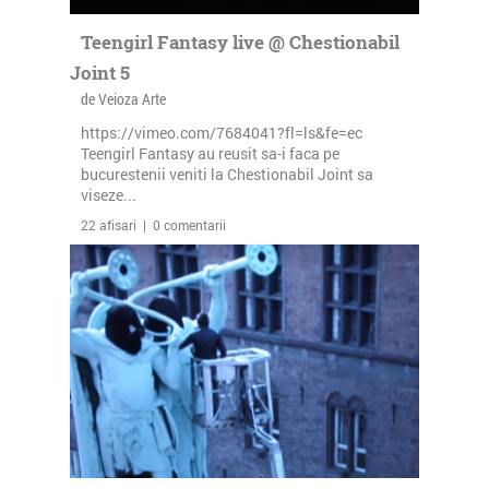
Teengirl Fantasy live @ Chestionabil
Joint 5
de Veioza Arte
https://vimeo.com/7684041?fl=ls&fe=ec
Teengirl Fantasy au reusit sa-i faca pe
bucurestenii veniti la Chestionabil Joint sa
viseze...
22 afisari | 0 comentarii