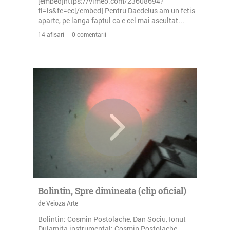
[embed]https://vimeo.com/23608694?
fl=ls&fe=ec[/embed] Pentru Daedelus am un fetis
aparte, pe langa faptul ca e cel mai ascultat...
14 afisari | 0 comentarii
Bolintin, Spre dimineata (clip oficial)
de Veioza Arte
Bolintin: Cosmin Postolache, Dan Sociu, Ionut
Dulamita instrumental: Cosmin Postolache