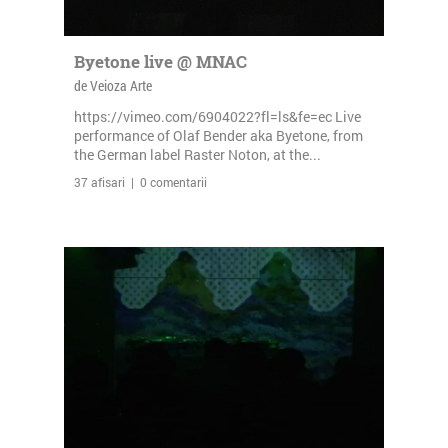
Byetone live @ MNAC
de Veioza Arte
https://vimeo.com/6904022?fl=ls&fe=ec Live
performance of Olaf Bender aka Byetone, from
the German label Raster Noton, at the...
37 afisari | 0 comentarii