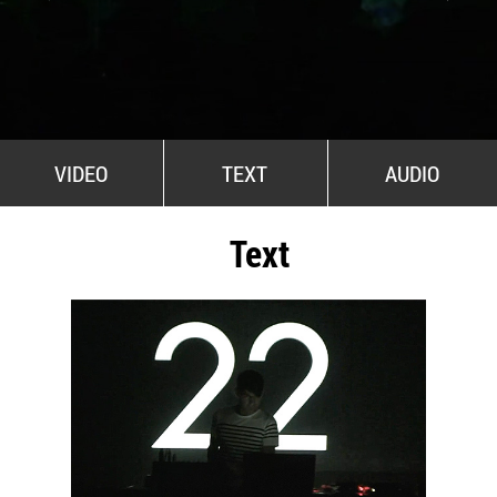
All Stars For Outernational
VIDEO
TEXT
AUDIO
Text