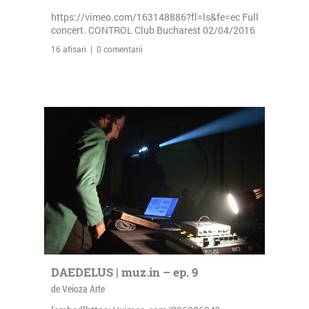
https://vimeo.com/163148886?fl=ls&fe=ec Full
concert. CONTROL Club Bucharest 02/04/2016
16 afisari | 0 comentarii
DAEDELUS | muz.in – ep. 9
de Veioza Arte