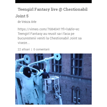
Teengirl Fantasy live @ Chestionabil
Joint 5
de Veioza Arte
https://vimeo.com/7684041?fl=ls&fe=ec
Teengirl Fantasy au reusit sa-i faca pe
bucurestenii veniti la Chestionabil Joint sa
viseze...
22 afisari | 0 comentarii