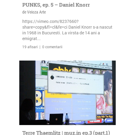
PUNKS, ep. 5 – Daniel Knorr
de Veioza Arte
https://vimeo.com/8237660?
share=copy&fl=cl&fe=ci Daniel Knorr s-a nascut
in 1968 in Bucuresti. La virsta de 14 ani a
emigrat...
19 afisari | 0 comentarii
Terre Thaemlitz | muz.in ep.3 (part.1)