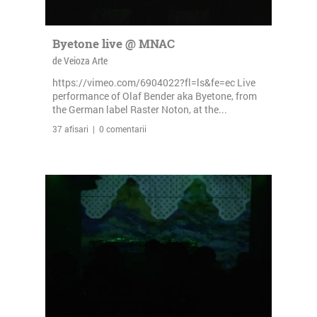
Byetone live @ MNAC
de Veioza Arte
https://vimeo.com/6904022?fl=ls&fe=ec Live
performance of Olaf Bender aka Byetone, from
the German label Raster Noton, at the...
37 afisari | 0 comentarii