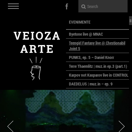
EVENIMENTE
Byetone live @ MNAC
Teengirl Fantasy live @ Chestionabil
Joint 5
PUNKS, ep. 5 – Daniel Knorr
Terre Thaemlitz | muz.in ep.3 (part.1)
Karpov not Kasparov live in CONTROL
DAEDELUS | muz.in – ep. 9
LALELE, LALELE – prima premieră a
anului la MACAZ
CinePOLSKA – filme poloneze la
București
PEOPLE OF ROMANIA se lansează la
galeria Simeza