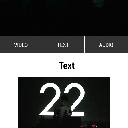
All Stars For Outernational
VIDEO
TEXT
AUDIO
Text