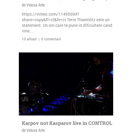
de Veioza Arte
https://vimeo.com/11495694?
share=copy&fl=cl&fe=ci Terre Thaemlitz este un
statement. Un om care te pune in dificultate cand
vine...
10 afisari | 0 comentarii
Karpov not Kasparov live in CONTROL
de Veioza Arte