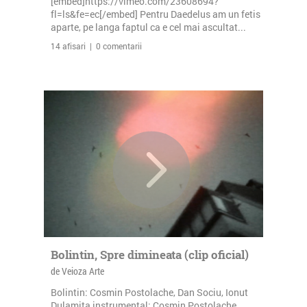
[embed]https://vimeo.com/23608694?
fl=ls&fe=ec[/embed] Pentru Daedelus am un fetis
aparte, pe langa faptul ca e cel mai ascultat...
14 afisari | 0 comentarii
Bolintin, Spre dimineata (clip oficial)
de Veioza Arte
Bolintin: Cosmin Postolache, Dan Sociu, Ionut
Dulamita instrumental: Cosmin Postolache