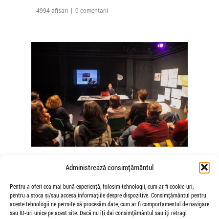
4994 afisari | 0 comentarii
The Agency of Touch – Atelierele
Administrează consimțământul
Somatice susținute de coregrafele
Mădălina Dan și Valentina De Piante
Pentru a oferi cea mai bună experiență, folosim tehnologii, cum ar fi cookie-uri,
pentru a stoca și/sau accesa informațiile despre dispozitive. Consimțământul pentru
Niculae
aceste tehnologii ne permite să procesăm date, cum ar fi comportamentul de navigare
de Veioza Arte
sau ID-uri unice pe acest site. Dacă nu îți dai consimțământul sau îți retragi