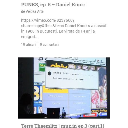
PUNKS, ep. 5 – Daniel Knorr
de Veioza Arte
https://vimeo.com/8237660?
share=copy&fl=cl&fe=ci Daniel Knorr s-a nascut
in 1968 in Bucuresti. La virsta de 14 ani a
emigrat...
19 afisari | 0 comentarii
Terre Thaemlitz | muz.in ep.3 (part.1)