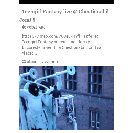
Teengirl Fantasy live @ Chestionabil
Joint 5
de Veioza Arte
https://vimeo.com/7684041?fl=ls&fe=ec
Teengirl Fantasy au reusit sa-i faca pe
bucurestenii veniti la Chestionabil Joint sa
viseze...
22 afisari | 0 comentarii