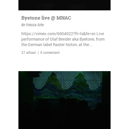
Byetone live @ MNAC
de Veioza Arte
https://vimeo.com/6904022?fl=ls&fe=ec Live
performance of Olaf Bender aka Byetone, from
the German label Raster Noton, at the...
37 afisari | 0 comentarii