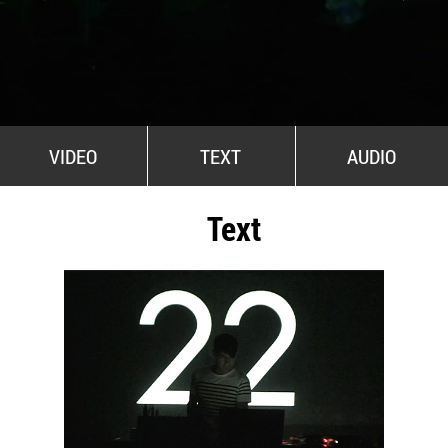
All Stars For Outernational
VIDEO
TEXT
AUDIO
Text