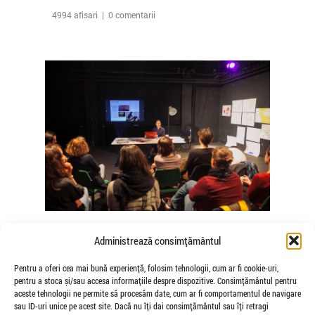
4994 afisari | 0 comentarii
The Agency of Touch – Atelierele
Administrează consimțământul
Somatice susținute de coregrafele
Mădălina Dan și Valentina De Piante
Pentru a oferi cea mai bună experiență, folosim tehnologii, cum ar fi cookie-uri,
pentru a stoca și/sau accesa informațiile despre dispozitive. Consimțământul pentru
Niculae
aceste tehnologii ne permite să procesăm date, cum ar fi comportamentul de navigare
de Veioza Arte
sau ID-uri unice pe acest site. Dacă nu îți dai consimțământul sau îți retragi