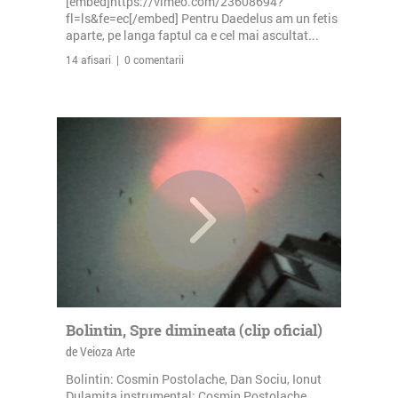
[embed]https://vimeo.com/23608694?
fl=ls&fe=ec[/embed] Pentru Daedelus am un fetis
aparte, pe langa faptul ca e cel mai ascultat...
14 afisari | 0 comentarii
Bolintin, Spre dimineata (clip oficial)
de Veioza Arte
Bolintin: Cosmin Postolache, Dan Sociu, Ionut
Dulamita instrumental: Cosmin Postolache