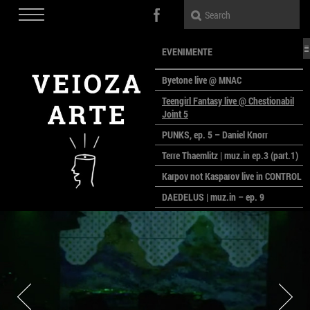
EVENIMENTE
Byetone live @ MNAC
Teengirl Fantasy live @ Chestionabil
Joint 5
PUNKS, ep. 5 – Daniel Knorr
Terre Thaemlitz | muz.in ep.3 (part.1)
Karpov not Kasparov live in CONTROL
DAEDELUS | muz.in – ep. 9
LALELE, LALELE – prima premieră a
anului la MACAZ
CinePOLSKA – filme poloneze la
București
PEOPLE OF ROMANIA se lansează la
galeria Simeza