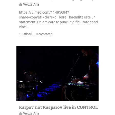
de Veioza Arte
https://vimeo.com/11495694?
share=copy&fl=cl&fe=ci Terre Thaemlitz este un
statement. Un om care te pune in dificultate cand
vine...
10 afisari | 0 comentarii
Karpov not Kasparov live in CONTROL
de Veioza Arte