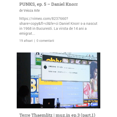
PUNKS, ep. 5 – Daniel Knorr
de Veioza Arte
https://vimeo.com/8237660?
share=copy&fl=cl&fe=ci Daniel Knorr s-a nascut
in 1968 in Bucuresti. La virsta de 14 ani a
emigrat...
19 afisari | 0 comentarii
Terre Thaemlitz | muz.in ep.3 (part.1)