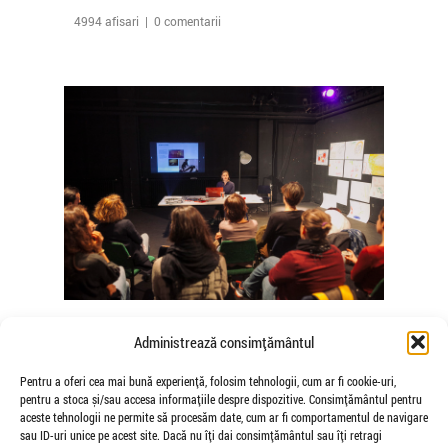
4994 afisari | 0 comentarii
The Agency of Touch – Atelierele
Administrează consimțământul
Somatice susținute de coregrafele
Mădălina Dan și Valentina De Piante
Pentru a oferi cea mai bună experiență, folosim tehnologii, cum ar fi cookie-uri,
pentru a stoca și/sau accesa informațiile despre dispozitive. Consimțământul pentru
Niculae
aceste tehnologii ne permite să procesăm date, cum ar fi comportamentul de navigare
de Veioza Arte
sau ID-uri unice pe acest site. Dacă nu îți dai consimțământul sau îți retragi