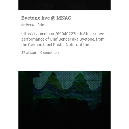
Byetone live @ MNAC
de Veioza Arte
https://vimeo.com/6904022?fl=ls&fe=ec Live
performance of Olaf Bender aka Byetone, from
the German label Raster Noton, at the...
37 afisari | 0 comentarii