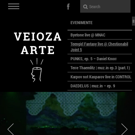
EVENIMENTE
Byetone live @ MNAC
Teengirl Fantasy live @ Chestionabil
Joint 5
PUNKS, ep. 5 – Daniel Knorr
Terre Thaemlitz | muz.in ep.3 (part.1)
Karpov not Kasparov live in CONTROL
DAEDELUS | muz.in – ep. 9
LALELE, LALELE – prima premieră a
anului la MACAZ
CinePOLSKA – filme poloneze la
București
PEOPLE OF ROMANIA se lansează la
galeria Simeza