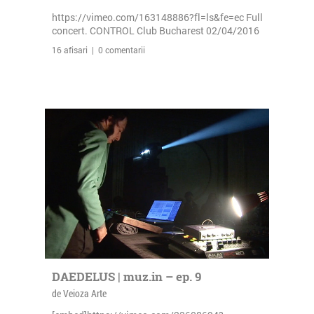
https://vimeo.com/163148886?fl=ls&fe=ec Full
concert. CONTROL Club Bucharest 02/04/2016
16 afisari | 0 comentarii
DAEDELUS | muz.in – ep. 9
de Veioza Arte