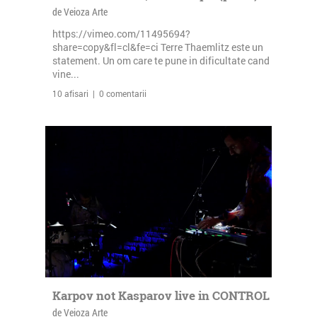
de Veioza Arte
https://vimeo.com/11495694?
share=copy&fl=cl&fe=ci Terre Thaemlitz este un
statement. Un om care te pune in dificultate cand
vine...
10 afisari | 0 comentarii
Karpov not Kasparov live in CONTROL
de Veioza Arte