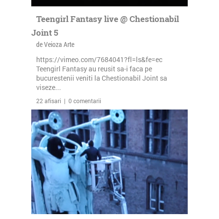
Teengirl Fantasy live @ Chestionabil
Joint 5
de Veioza Arte
https://vimeo.com/7684041?fl=ls&fe=ec
Teengirl Fantasy au reusit sa-i faca pe
bucurestenii veniti la Chestionabil Joint sa
viseze...
22 afisari | 0 comentarii