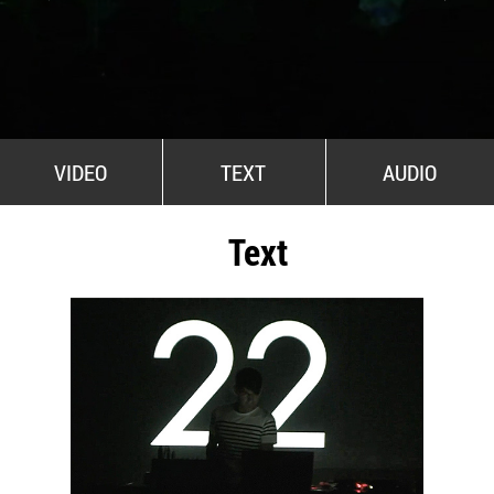
All Stars For Outernational
VIDEO
TEXT
AUDIO
Text