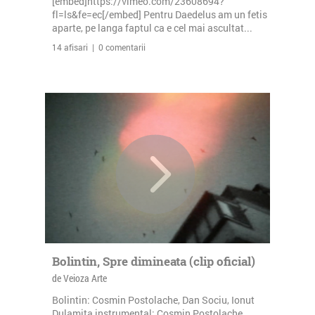
[embed]https://vimeo.com/23608694?
fl=ls&fe=ec[/embed] Pentru Daedelus am un fetis
aparte, pe langa faptul ca e cel mai ascultat...
14 afisari | 0 comentarii
Bolintin, Spre dimineata (clip oficial)
de Veioza Arte
Bolintin: Cosmin Postolache, Dan Sociu, Ionut
Dulamita instrumental: Cosmin Postolache