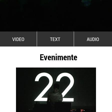
All Stars For Outernational
VIDEO
TEXT
AUDIO
Evenimente