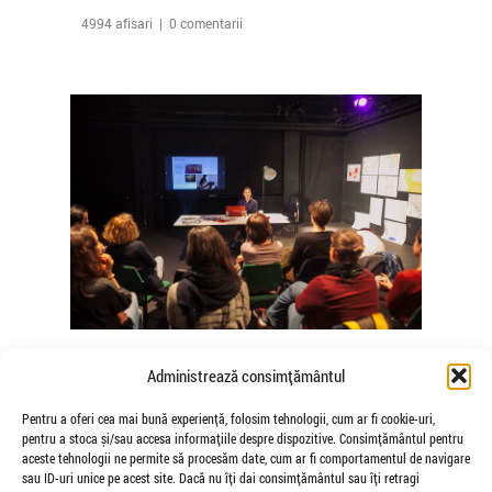
4994 afisari | 0 comentarii
The Agency of Touch – Atelierele
Administrează consimțământul
Somatice susținute de coregrafele
Mădălina Dan și Valentina De Piante
Pentru a oferi cea mai bună experiență, folosim tehnologii, cum ar fi cookie-uri,
pentru a stoca și/sau accesa informațiile despre dispozitive. Consimțământul pentru
Niculae
aceste tehnologii ne permite să procesăm date, cum ar fi comportamentul de navigare
de Veioza Arte
sau ID-uri unice pe acest site. Dacă nu îți dai consimțământul sau îți retragi