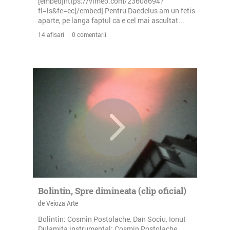
[embed]https://vimeo.com/23608694?
fl=ls&fe=ec[/embed] Pentru Daedelus am un fetis
aparte, pe langa faptul ca e cel mai ascultat...
14 afisari | 0 comentarii
Bolintin, Spre dimineata (clip oficial)
de Veioza Arte
Bolintin: Cosmin Postolache, Dan Sociu, Ionut
Dulamita instrumental: Cosmin Postolache