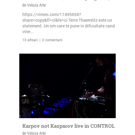
de Veioza Arte
https://vimeo.com/11495694?
share=copy&fl=cl&fe=ci Terre Thaemlitz este un
statement. Un om care te pune in dificultate cand
vine...
10 afisari | 0 comentarii
Karpov not Kasparov live in CONTROL
de Veioza Arte