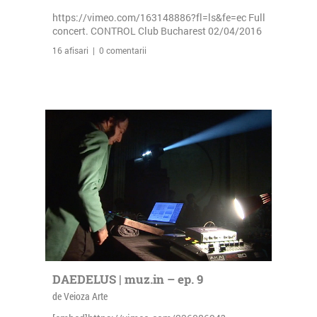
https://vimeo.com/163148886?fl=ls&fe=ec Full
concert. CONTROL Club Bucharest 02/04/2016
16 afisari | 0 comentarii
DAEDELUS | muz.in – ep. 9
de Veioza Arte