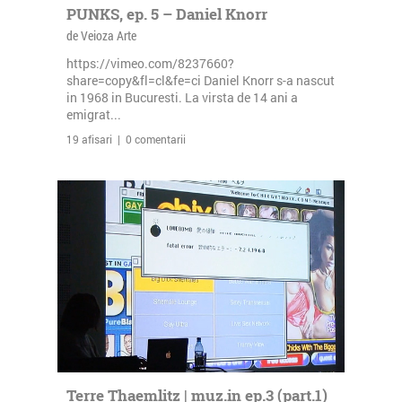
PUNKS, ep. 5 – Daniel Knorr
de Veioza Arte
https://vimeo.com/8237660?
share=copy&fl=cl&fe=ci Daniel Knorr s-a nascut
in 1968 in Bucuresti. La virsta de 14 ani a
emigrat...
19 afisari | 0 comentarii
Terre Thaemlitz | muz.in ep.3 (part.1)