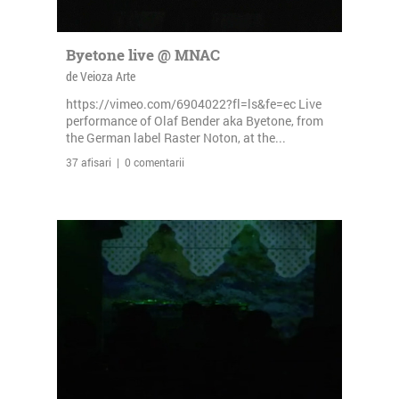
Byetone live @ MNAC
de Veioza Arte
https://vimeo.com/6904022?fl=ls&fe=ec Live
performance of Olaf Bender aka Byetone, from
the German label Raster Noton, at the...
37 afisari | 0 comentarii