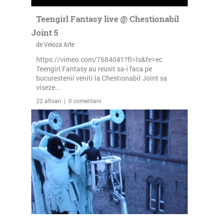
Teengirl Fantasy live @ Chestionabil
Joint 5
de Veioza Arte
https://vimeo.com/7684041?fl=ls&fe=ec
Teengirl Fantasy au reusit sa-i faca pe
bucurestenii veniti la Chestionabil Joint sa
viseze...
22 afisari | 0 comentarii