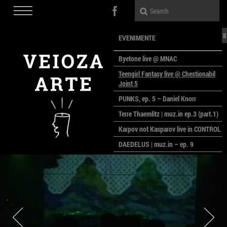
EVENIMENTE
Byetone live @ MNAC
Teengirl Fantasy live @ Chestionabil
Joint 5
PUNKS, ep. 5 – Daniel Knorr
Terre Thaemlitz | muz.in ep.3 (part.1)
Karpov not Kasparov live in CONTROL
DAEDELUS | muz.in – ep. 9
LALELE, LALELE – prima premieră a
anului la MACAZ
CinePOLSKA – filme poloneze la
București
PEOPLE OF ROMANIA se lansează la
galeria Simeza