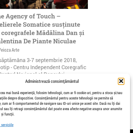
e Agency of Touch –
elierele Somatice susținute
 coregrafele Mădălina Dan și
lentina De Piante Niculae
Veioza Arte
 săptămâna 3-7 septembrie 2018,
notip - Centru Independent Coregrafic
Centrul Național al Dansului
urești...
Administrează consimțământul
afisari | 0 comentarii
 cea mai bună experiență, folosim tehnologii, cum ar fi cookie-uri, pentru a stoca și/sau
țiile despre dispozitive. Consimțământul pentru aceste tehnologii ne permite să
 cum ar fi comportamentul de navigare sau ID-uri unice pe acest site. Dacă nu îți dai
l sau îți retragi consimțământul dat poate avea afecte negative asupra unor anumite
 și funcții.
serviciile