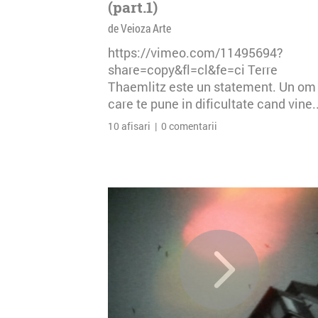
(part.1)
de Veioza Arte
https://vimeo.com/11495694?
share=copy&fl=cl&fe=ci Terre
Thaemlitz este un statement. Un om
care te pune in dificultate cand vine..
10 afisari | 0 comentarii