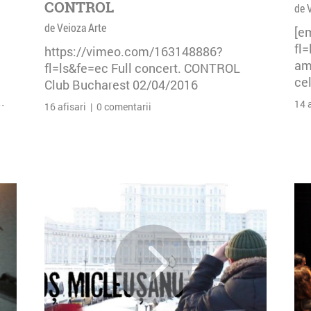
CONTROL
de 
de Veioza Arte
[e
fl
https://vimeo.com/163148886?
am 
fl=ls&fe=ec Full concert. CONTROL
cel
Club Bucharest 02/04/2016
.
14 
16 afisari | 0 comentarii