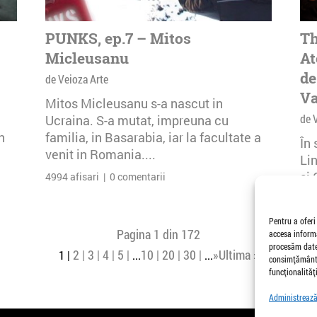
PUNKS, ep.7 – Mitos
Th
Micleusanu
At
de
de Veioza Arte
Va
Mitos Micleusanu s-a nascut in
de 
Ucraina. S-a mutat, impreuna cu
n
familia, in Basarabia, iar la facultate a
În
venit in Romania....
Li
și 
4994 afisari | 0 comentarii
Buc
26 
Pentru a oferi
Pagina 1 din 172
accesa informa
procesăm date,
2
3
4
5
10
20
30
»
Ultima »
1
...
...
consimțământu
funcționalități
Administrează 