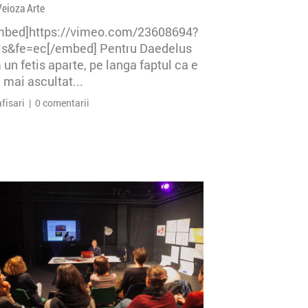
Veioza Arte
mbed]https://vimeo.com/23608694?
=ls&fe=ec[/embed] Pentru Daedelus
un fetis aparte, pe langa faptul ca e
 mai ascultat...
afisari | 0 comentarii