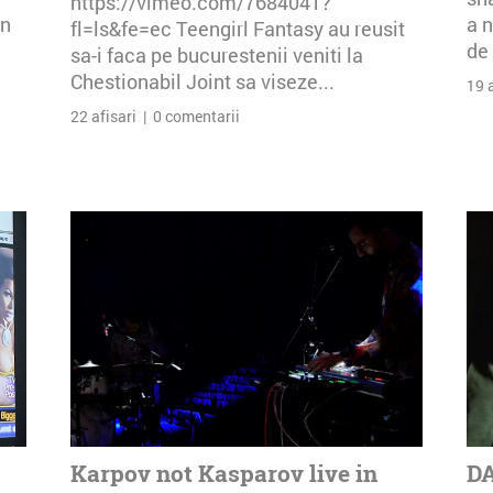
https://vimeo.com/7684041?
an
a n
fl=ls&fe=ec Teengirl Fantasy au reusit
de 
sa-i faca pe bucurestenii veniti la
Chestionabil Joint sa viseze...
19 
22 afisari | 0 comentarii
Karpov not Kasparov live in
DA