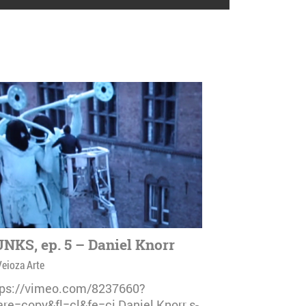
NKS, ep. 5 – Daniel Knorr
Veioza Arte
tps://vimeo.com/8237660?
are=copy&fl=cl&fe=ci Daniel Knorr s-