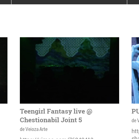
poloneze la București
PEOPLE OF ROMANIA se
lansează la galeria Simeza
All Stars For
Outernational
Teengirl Fantasy live @
PU
Chestionabil Joint 5
de 
de Veioza Arte
ht
sh