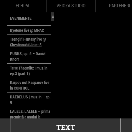
ECHIPA
VEIOZA STUDIO
PARTENERI
EVENIMENTE
Byetone live @ MNAC
Teengirl Fantasy live @
Chestionabil Joint 5
PUNKS, ep. 5 – Daniel
Knorr
Terre Thaemlitz | muz.in
ep.3 (part.1)
Karpov not Kasparov live
in CONTROL
DAEDELUS | muz.in – ep.
9
LALELE, LALELE – prima
premieră a anului la
MACAZ
TEXT
CinePOLSKA – filme