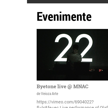
Evenimente
Byetone live @ MNAC
de Veioza Arte
https://vimeo.com/6904022?
fl=ls&fe=ec Live performance of Olaf