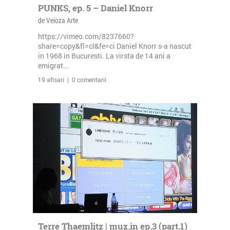
PUNKS, ep. 5 – Daniel Knorr
de Veioza Arte
https://vimeo.com/8237660?
share=copy&fl=cl&fe=ci Daniel Knorr s-a nascut
in 1968 in Bucuresti. La virsta de 14 ani a
emigrat...
19 afisari | 0 comentarii
Terre Thaemlitz | muz.in ep.3 (part.1)