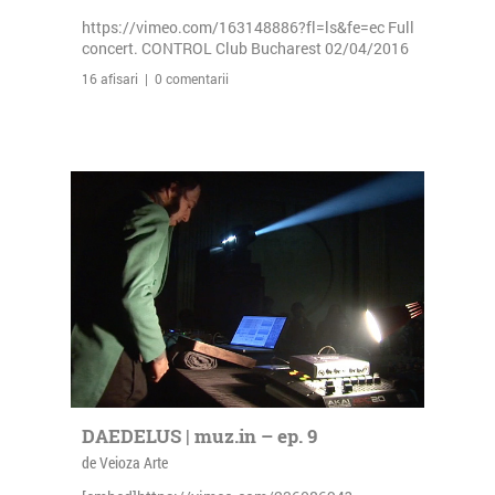
https://vimeo.com/163148886?fl=ls&fe=ec Full
concert. CONTROL Club Bucharest 02/04/2016
16 afisari | 0 comentarii
DAEDELUS | muz.in – ep. 9
de Veioza Arte