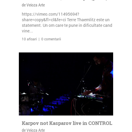
de Veioza Arte
https://vimeo.com/11495694?
share=copy&fl=cl&fe=ci Terre Thaemlitz este un
statement. Un om care te pune in dificultate cand
vine...
10 afisari | 0 comentarii
Karpov not Kasparov live in CONTROL
de Veioza Arte