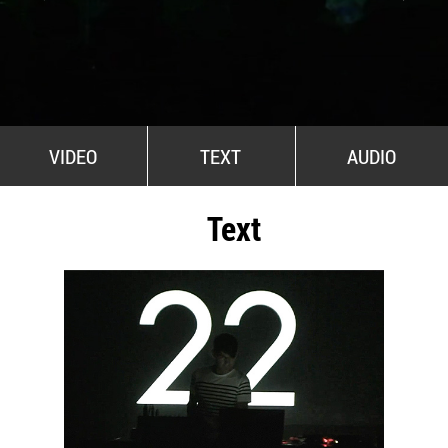
All Stars For Outernational
VIDEO
TEXT
AUDIO
Text