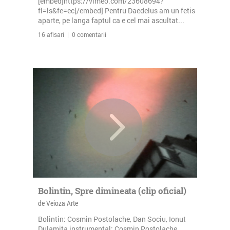
[embed]https://vimeo.com/23608694?
fl=ls&fe=ec[/embed] Pentru Daedelus am un fetis
aparte, pe langa faptul ca e cel mai ascultat...
16 afisari | 0 comentarii
Bolintin, Spre dimineata (clip oficial)
de Veioza Arte
Bolintin: Cosmin Postolache, Dan Sociu, Ionut
Dulamita instrumental: Cosmin Postolache