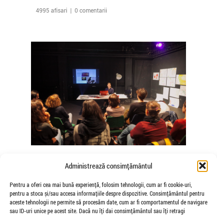
4995 afisari | 0 comentarii
The Agency of Touch – Atelierele
Administrează consimțământul
Somatice susținute de coregrafele
Mădălina Dan și Valentina De Piante
Pentru a oferi cea mai bună experiență, folosim tehnologii, cum ar fi cookie-uri,
pentru a stoca și/sau accesa informațiile despre dispozitive. Consimțământul pentru
Niculae
aceste tehnologii ne permite să procesăm date, cum ar fi comportamentul de navigare
de Veioza Arte
sau ID-uri unice pe acest site. Dacă nu îți dai consimțământul sau îți retragi