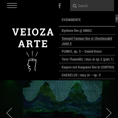
EVENIMENTE
Byetone live @ MNAC
Teengirl Fantasy live @ Chestionabil
Joint 5
PUNKS, ep. 5 – Daniel Knorr
Terre Thaemlitz | muz.in ep.3 (part.1)
Karpov not Kasparov live in CONTROL
DAEDELUS | muz.in – ep. 9
LALELE, LALELE – prima premieră a
anului la MACAZ
CinePOLSKA – filme poloneze la
București
PEOPLE OF ROMANIA se lansează la
galeria Simeza