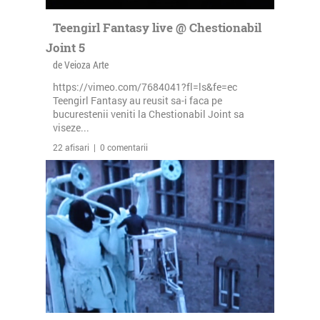
Teengirl Fantasy live @ Chestionabil
Joint 5
de Veioza Arte
https://vimeo.com/7684041?fl=ls&fe=ec
Teengirl Fantasy au reusit sa-i faca pe
bucurestenii veniti la Chestionabil Joint sa
viseze...
22 afisari | 0 comentarii