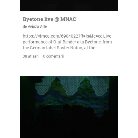
Byetone live @ MNAC
de Veioza Arte
https://vimeo.com/6904022?fl=ls&fe=ec Live
performance of Olaf Bender aka Byetone, from
the German label Raster Noton, at the...
38 afisari | 0 comentarii