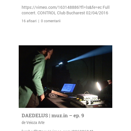
https://vimeo.com/163148886?fl=ls&fe=ec Full
concert. CONTROL Club Bucharest 02/04/2016
16 afisari | 0 comentarii
DAEDELUS | muz.in – ep. 9
de Veioza Arte