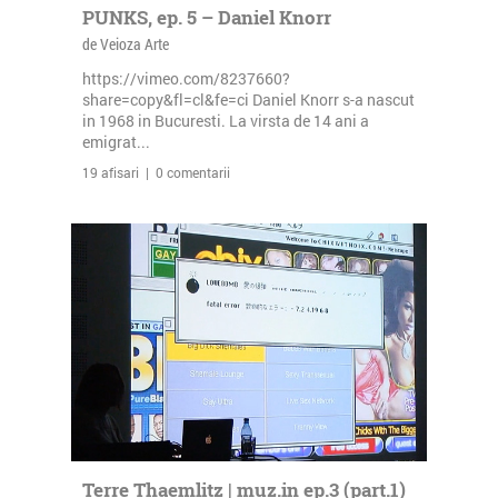
PUNKS, ep. 5 – Daniel Knorr
de Veioza Arte
https://vimeo.com/8237660?
share=copy&fl=cl&fe=ci Daniel Knorr s-a nascut
in 1968 in Bucuresti. La virsta de 14 ani a
emigrat...
19 afisari | 0 comentarii
Terre Thaemlitz | muz.in ep.3 (part.1)