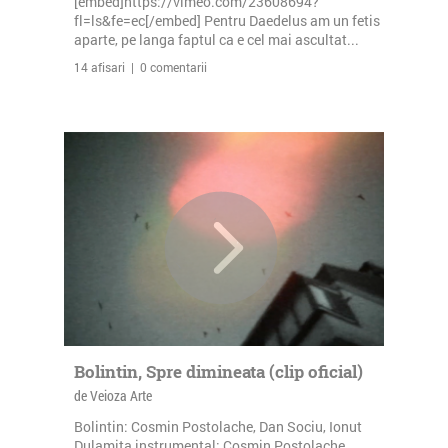
[embed]https://vimeo.com/23608694?
fl=ls&fe=ec[/embed] Pentru Daedelus am un fetis
aparte, pe langa faptul ca e cel mai ascultat...
14 afisari | 0 comentarii
Bolintin, Spre dimineata (clip oficial)
de Veioza Arte
Bolintin: Cosmin Postolache, Dan Sociu, Ionut
Dulamita instrumental: Cosmin Postolache