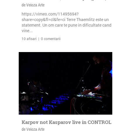
de Veioza Arte
https://vimeo.com/11495694?
share=copy&fl=cl&fe=ci Terre Thaemlitz este un
statement. Un om care te pune in dificultate cand
vine...
10 afisari | 0 comentarii
Karpov not Kasparov live in CONTROL
de Veioza Arte