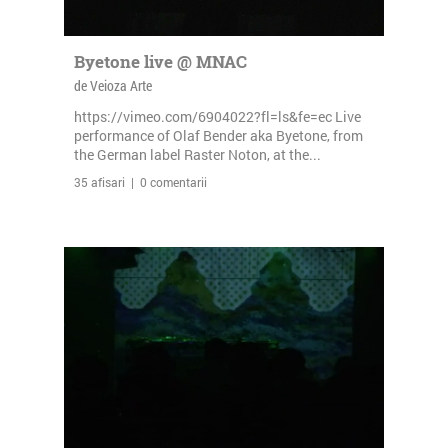
Byetone live @ MNAC
de Veioza Arte
https://vimeo.com/6904022?fl=ls&fe=ec Live
performance of Olaf Bender aka Byetone, from
the German label Raster Noton, at the...
35 afisari | 0 comentarii