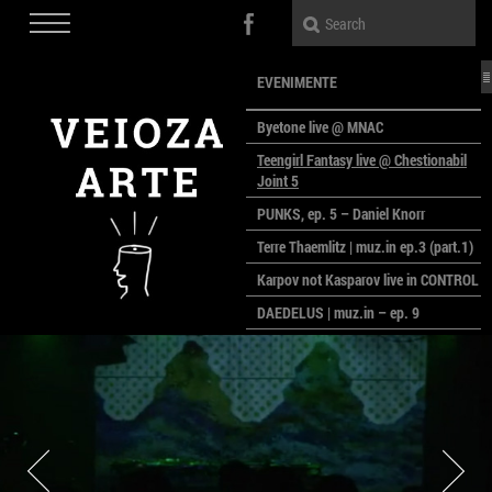
EVENIMENTE
Byetone live @ MNAC
Teengirl Fantasy live @ Chestionabil
Joint 5
PUNKS, ep. 5 – Daniel Knorr
Terre Thaemlitz | muz.in ep.3 (part.1)
Karpov not Kasparov live in CONTROL
DAEDELUS | muz.in – ep. 9
LALELE, LALELE – prima premieră a
anului la MACAZ
CinePOLSKA – filme poloneze la
București
PEOPLE OF ROMANIA se lansează la
galeria Simeza