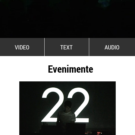
All Stars For Outernational
VIDEO
TEXT
AUDIO
Evenimente