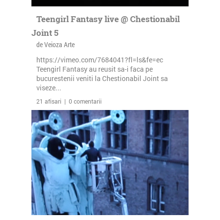
Teengirl Fantasy live @ Chestionabil
Joint 5
de Veioza Arte
https://vimeo.com/7684041?fl=ls&fe=ec
Teengirl Fantasy au reusit sa-i faca pe
bucurestenii veniti la Chestionabil Joint sa
viseze...
21 afisari | 0 comentarii