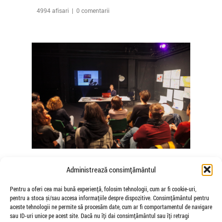
4994 afisari | 0 comentarii
The Agency of Touch – Atelierele
Administrează consimțământul
Somatice susținute de coregrafele
Mădălina Dan și Valentina De Piante
Pentru a oferi cea mai bună experiență, folosim tehnologii, cum ar fi cookie-uri,
pentru a stoca și/sau accesa informațiile despre dispozitive. Consimțământul pentru
Niculae
aceste tehnologii ne permite să procesăm date, cum ar fi comportamentul de navigare
de Veioza Arte
sau ID-uri unice pe acest site. Dacă nu îți dai consimțământul sau îți retragi