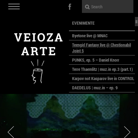
EVENIMENTE
Byetone live @ MNAC
Teengirl Fantasy live @ Chestionabil
Joint 5
PUNKS, ep. 5 – Daniel Knorr
Terre Thaemlitz | muz.in ep.3 (part.1)
Karpov not Kasparov live in CONTROL
DAEDELUS | muz.in – ep. 9
LALELE, LALELE – prima premieră a
anului la MACAZ
CinePOLSKA – filme poloneze la
București
PEOPLE OF ROMANIA se lansează la
galeria Simeza