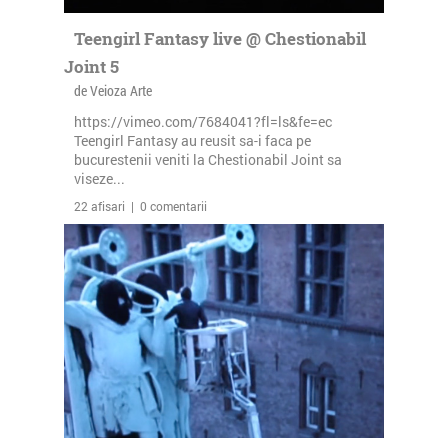
Teengirl Fantasy live @ Chestionabil
Joint 5
de Veioza Arte
https://vimeo.com/7684041?fl=ls&fe=ec
Teengirl Fantasy au reusit sa-i faca pe
bucurestenii veniti la Chestionabil Joint sa
viseze...
22 afisari | 0 comentarii