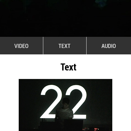
All Stars For Outernational
VIDEO
TEXT
AUDIO
Text