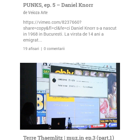
PUNKS, ep. 5 – Daniel Knorr
de Veioza Arte
https://vimeo.com/8237660?
share=copy&fl=cl&fe=ci Daniel Knorr s-a nascut
in 1968 in Bucuresti. La virsta de 14 ani a
emigrat...
19 afisari | 0 comentarii
Terre Thaemlitz | muz.in ep.3 (part.1)