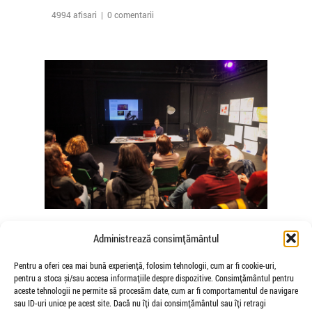
4994 afisari | 0 comentarii
The Agency of Touch – Atelierele
Administrează consimțământul
Somatice susținute de coregrafele
Mădălina Dan și Valentina De Piante
Pentru a oferi cea mai bună experiență, folosim tehnologii, cum ar fi cookie-uri,
pentru a stoca și/sau accesa informațiile despre dispozitive. Consimțământul pentru
Niculae
aceste tehnologii ne permite să procesăm date, cum ar fi comportamentul de navigare
de Veioza Arte
sau ID-uri unice pe acest site. Dacă nu îți dai consimțământul sau îți retragi