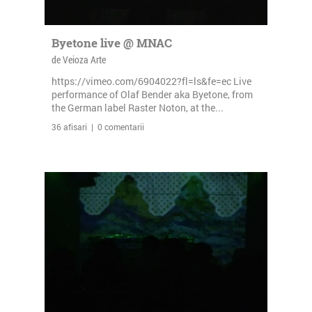
Byetone live @ MNAC
de Veioza Arte
https://vimeo.com/6904022?fl=ls&fe=ec Live
performance of Olaf Bender aka Byetone, from
the German label Raster Noton, at the...
36 afisari | 0 comentarii