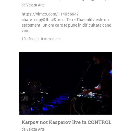
de Veioza Arte
https://vimeo.com/11495694?
share=copy&fl=cl&fe=ci Terre Thaemlitz este un
statement. Un om care te pune in dificultate cand
vine...
10 afisari | 0 comentarii
Karpov not Kasparov live in CONTROL
de Veioza Arte