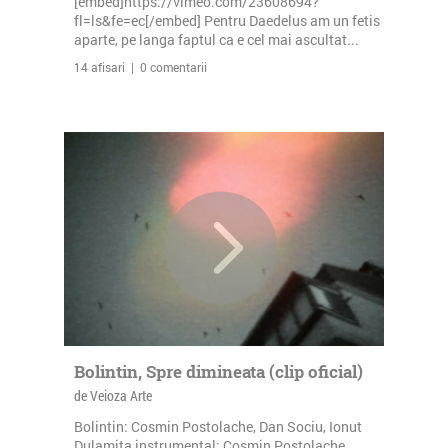
[embed]https://vimeo.com/23608694?
fl=ls&fe=ec[/embed] Pentru Daedelus am un fetis
aparte, pe langa faptul ca e cel mai ascultat...
14 afisari | 0 comentarii
Bolintin, Spre dimineata (clip oficial)
de Veioza Arte
Bolintin: Cosmin Postolache, Dan Sociu, Ionut
Dulamita instrumental: Cosmin Postolache