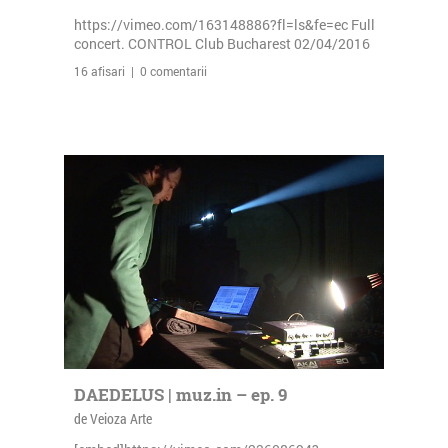
https://vimeo.com/163148886?fl=ls&fe=ec Full
concert. CONTROL Club Bucharest 02/04/2016
16 afisari | 0 comentarii
DAEDELUS | muz.in – ep. 9
de Veioza Arte