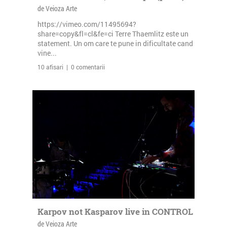
de Veioza Arte
https://vimeo.com/11495694?
share=copy&fl=cl&fe=ci Terre Thaemlitz este un
statement. Un om care te pune in dificultate cand
vine...
10 afisari | 0 comentarii
Karpov not Kasparov live in CONTROL
de Veioza Arte