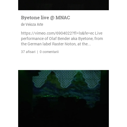
Byetone live @ MNAC
de Veioza Arte
https://vimeo.com/6904022?fl=ls&fe=ec Live
performance of Olaf Bender aka Byetone, from
the German label Raster Noton, at the...
37 afisari | 0 comentarii