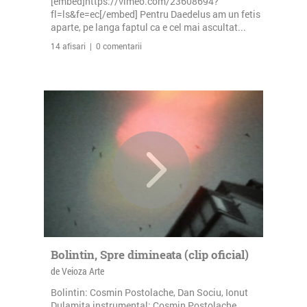
[embed]https://vimeo.com/23608694?
fl=ls&fe=ec[/embed] Pentru Daedelus am un fetis
aparte, pe langa faptul ca e cel mai ascultat...
14 afisari | 0 comentarii
Bolintin, Spre dimineata (clip oficial)
de Veioza Arte
Bolintin: Cosmin Postolache, Dan Sociu, Ionut
Dulamita instrumental: Cosmin Postolache