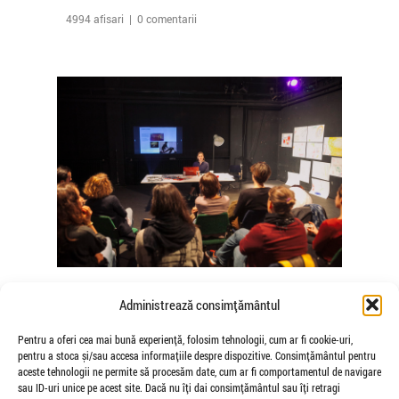
4994 afisari | 0 comentarii
The Agency of Touch – Atelierele
Administrează consimțământul
Somatice susținute de coregrafele
Mădălina Dan și Valentina De Piante
Pentru a oferi cea mai bună experiență, folosim tehnologii, cum ar fi cookie-uri,
pentru a stoca și/sau accesa informațiile despre dispozitive. Consimțământul pentru
Niculae
aceste tehnologii ne permite să procesăm date, cum ar fi comportamentul de navigare
de Veioza Arte
sau ID-uri unice pe acest site. Dacă nu îți dai consimțământul sau îți retragi