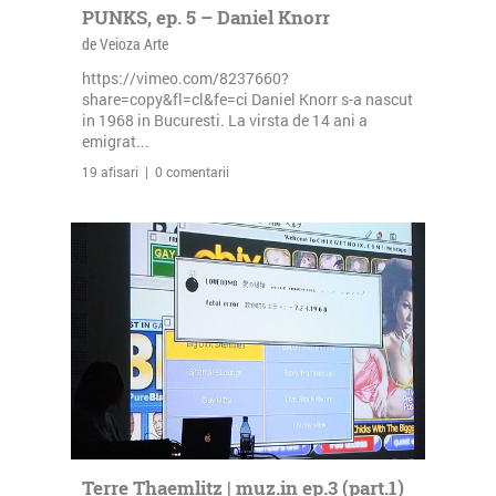
PUNKS, ep. 5 – Daniel Knorr
de Veioza Arte
https://vimeo.com/8237660?
share=copy&fl=cl&fe=ci Daniel Knorr s-a nascut
in 1968 in Bucuresti. La virsta de 14 ani a
emigrat...
19 afisari | 0 comentarii
Terre Thaemlitz | muz.in ep.3 (part.1)