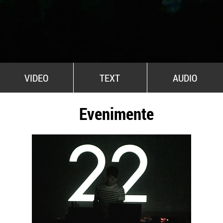
All Stars For Outernational
VIDEO
TEXT
AUDIO
Evenimente