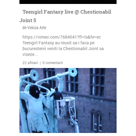
Teengirl Fantasy live @ Chestionabil
Joint 5
de Veioza Arte
https://vimeo.com/7684041?fl=ls&fe=ec
Teengirl Fantasy au reusit sa-i faca pe
bucurestenii veniti la Chestionabil Joint sa
viseze...
22 afisari | 0 comentarii