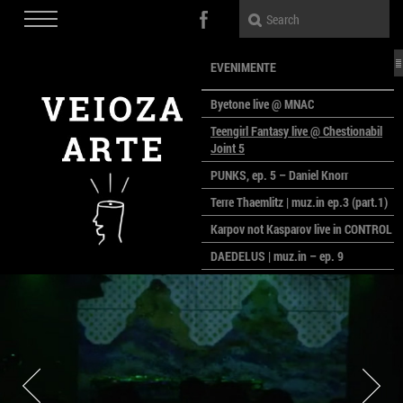
EVENIMENTE
Byetone live @ MNAC
Teengirl Fantasy live @ Chestionabil
Joint 5
PUNKS, ep. 5 – Daniel Knorr
Terre Thaemlitz | muz.in ep.3 (part.1)
Karpov not Kasparov live in CONTROL
DAEDELUS | muz.in – ep. 9
LALELE, LALELE – prima premieră a
anului la MACAZ
CinePOLSKA – filme poloneze la
București
PEOPLE OF ROMANIA se lansează la
galeria Simeza