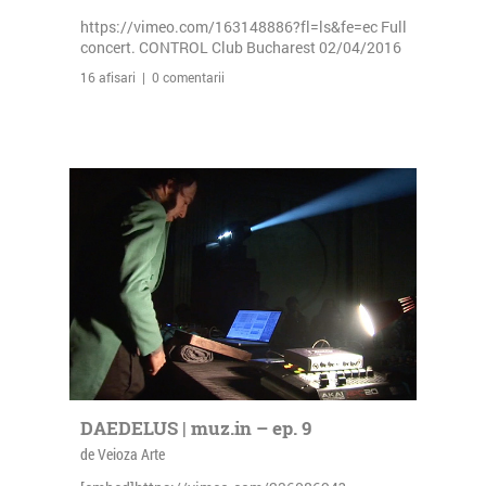
https://vimeo.com/163148886?fl=ls&fe=ec Full
concert. CONTROL Club Bucharest 02/04/2016
16 afisari | 0 comentarii
DAEDELUS | muz.in – ep. 9
de Veioza Arte