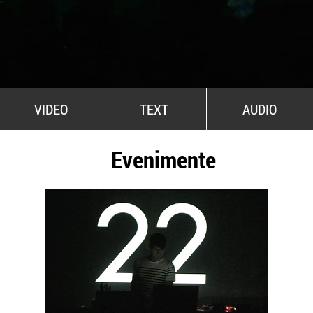
All Stars For Outernational
VIDEO
TEXT
AUDIO
Evenimente