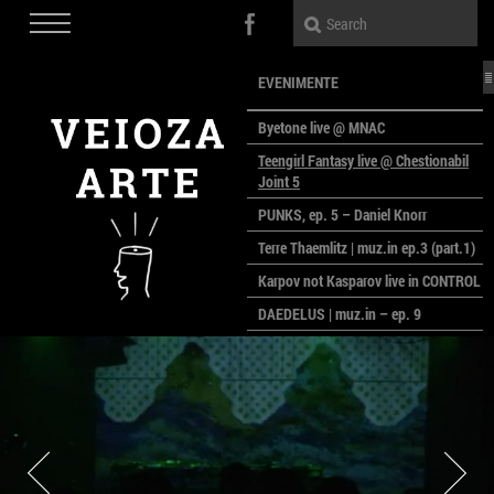
EVENIMENTE
Byetone live @ MNAC
Teengirl Fantasy live @ Chestionabil
Joint 5
PUNKS, ep. 5 – Daniel Knorr
Terre Thaemlitz | muz.in ep.3 (part.1)
Karpov not Kasparov live in CONTROL
DAEDELUS | muz.in – ep. 9
LALELE, LALELE – prima premieră a
anului la MACAZ
CinePOLSKA – filme poloneze la
București
PEOPLE OF ROMANIA se lansează la
galeria Simeza