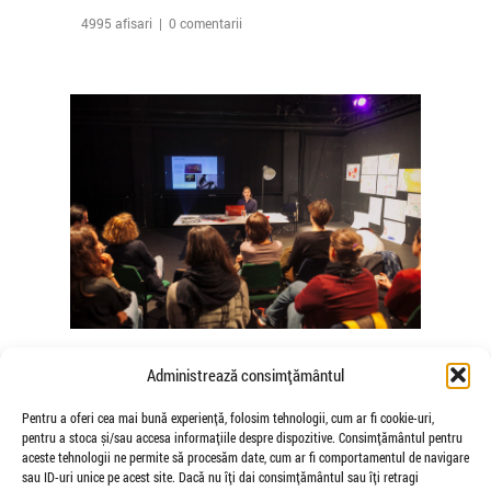
4995 afisari | 0 comentarii
The Agency of Touch – Atelierele
Administrează consimțământul
Somatice susținute de coregrafele
Mădălina Dan și Valentina De Piante
Pentru a oferi cea mai bună experiență, folosim tehnologii, cum ar fi cookie-uri,
pentru a stoca și/sau accesa informațiile despre dispozitive. Consimțământul pentru
Niculae
aceste tehnologii ne permite să procesăm date, cum ar fi comportamentul de navigare
de Veioza Arte
sau ID-uri unice pe acest site. Dacă nu îți dai consimțământul sau îți retragi