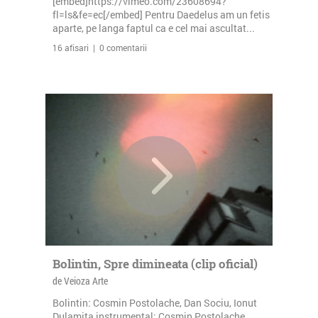
[embed]https://vimeo.com/23608694?
fl=ls&fe=ec[/embed] Pentru Daedelus am un fetis
aparte, pe langa faptul ca e cel mai ascultat...
16 afisari | 0 comentarii
Bolintin, Spre dimineata (clip oficial)
de Veioza Arte
Bolintin: Cosmin Postolache, Dan Sociu, Ionut
Dulamita instrumental: Cosmin Postolache