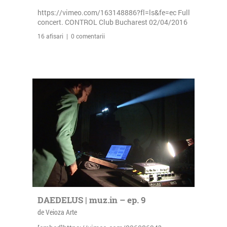
https://vimeo.com/163148886?fl=ls&fe=ec Full
concert. CONTROL Club Bucharest 02/04/2016
16 afisari | 0 comentarii
DAEDELUS | muz.in – ep. 9
de Veioza Arte