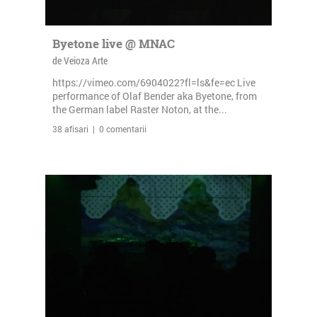
Byetone live @ MNAC
de Veioza Arte
https://vimeo.com/6904022?fl=ls&fe=ec Live
performance of Olaf Bender aka Byetone, from
the German label Raster Noton, at the...
38 afisari | 0 comentarii