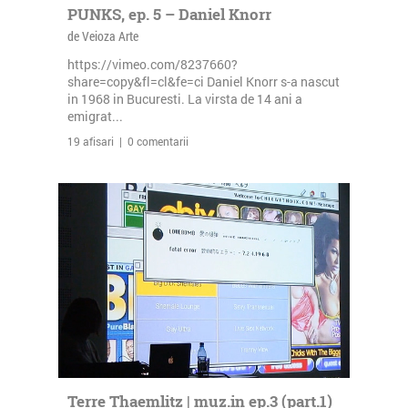
PUNKS, ep. 5 – Daniel Knorr
de Veioza Arte
https://vimeo.com/8237660?
share=copy&fl=cl&fe=ci Daniel Knorr s-a nascut
in 1968 in Bucuresti. La virsta de 14 ani a
emigrat...
19 afisari | 0 comentarii
Terre Thaemlitz | muz.in ep.3 (part.1)