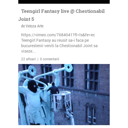
Teengirl Fantasy live @ Chestionabil
Joint 5
de Veioza Arte
https://vimeo.com/7684041?fl=ls&fe=ec
Teengirl Fantasy au reusit sa-i faca pe
bucurestenii veniti la Chestionabil Joint sa
viseze...
22 afisari | 0 comentarii