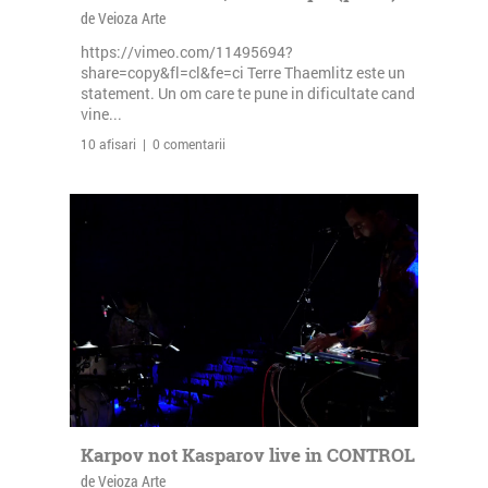
de Veioza Arte
https://vimeo.com/11495694?
share=copy&fl=cl&fe=ci Terre Thaemlitz este un
statement. Un om care te pune in dificultate cand
vine...
10 afisari | 0 comentarii
Karpov not Kasparov live in CONTROL
de Veioza Arte