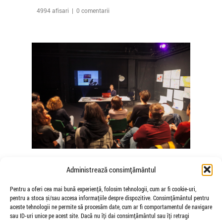
4994 afisari | 0 comentarii
The Agency of Touch – Atelierele
Administrează consimțământul
Somatice susținute de coregrafele
Mădălina Dan și Valentina De Piante
Pentru a oferi cea mai bună experiență, folosim tehnologii, cum ar fi cookie-uri,
pentru a stoca și/sau accesa informațiile despre dispozitive. Consimțământul pentru
Niculae
aceste tehnologii ne permite să procesăm date, cum ar fi comportamentul de navigare
de Veioza Arte
sau ID-uri unice pe acest site. Dacă nu îți dai consimțământul sau îți retragi