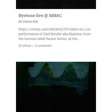
Byetone live @ MNAC
de Veioza Arte
https://vimeo.com/6904022?fl=ls&fe=ec Live
performance of Olaf Bender aka Byetone, from
the German label Raster Noton, at the...
35 afisari | 0 comentarii