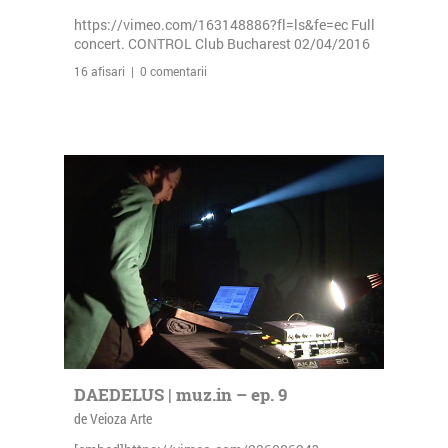
https://vimeo.com/163148886?fl=ls&fe=ec Full
concert. CONTROL Club Bucharest 02/04/2016
16 afisari | 0 comentarii
DAEDELUS | muz.in – ep. 9
de Veioza Arte