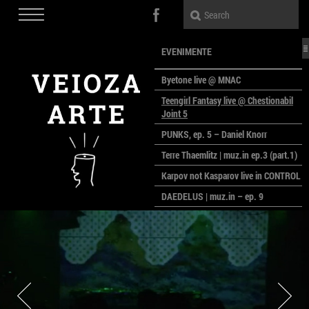
EVENIMENTE
Byetone live @ MNAC
Teengirl Fantasy live @ Chestionabil
Joint 5
PUNKS, ep. 5 – Daniel Knorr
Terre Thaemlitz | muz.in ep.3 (part.1)
Karpov not Kasparov live in CONTROL
DAEDELUS | muz.in – ep. 9
LALELE, LALELE – prima premieră a
anului la MACAZ
CinePOLSKA – filme poloneze la
București
PEOPLE OF ROMANIA se lansează la
galeria Simeza