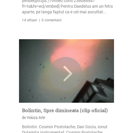
[embed]https://vimeo.com/23608694?
fl=ls&fe=ec[/embed] Pentru Daedelus am un fetis
aparte, pe langa faptul ca e cel mai ascultat...
14 afisari | 0 comentarii
Bolintin, Spre dimineata (clip oficial)
de Veioza Arte
Bolintin: Cosmin Postolache, Dan Sociu, Ionut
Dulamita instrumental: Cosmin Postolache