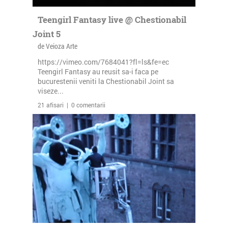
Teengirl Fantasy live @ Chestionabil
Joint 5
de Veioza Arte
https://vimeo.com/7684041?fl=ls&fe=ec
Teengirl Fantasy au reusit sa-i faca pe
bucurestenii veniti la Chestionabil Joint sa
viseze...
21 afisari | 0 comentarii