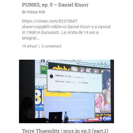
PUNKS, ep. 5 – Daniel Knorr
de Veioza Arte
https://vimeo.com/8237660?
share=copy&fl=cl&fe=ci Daniel Knorr s-a nascut
in 1968 in Bucuresti. La virsta de 14 ani a
emigrat...
19 afisari | 0 comentarii
Terre Thaemlitz | muz.in ep.3 (part.1)