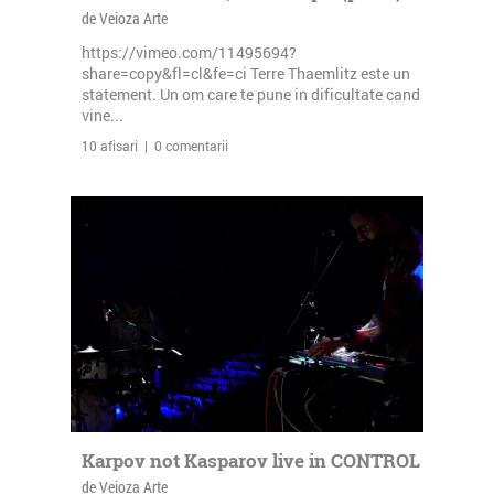
de Veioza Arte
https://vimeo.com/11495694?
share=copy&fl=cl&fe=ci Terre Thaemlitz este un
statement. Un om care te pune in dificultate cand
vine...
10 afisari | 0 comentarii
Karpov not Kasparov live in CONTROL
de Veioza Arte