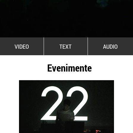
All Stars For Outernational
VIDEO
TEXT
AUDIO
Evenimente