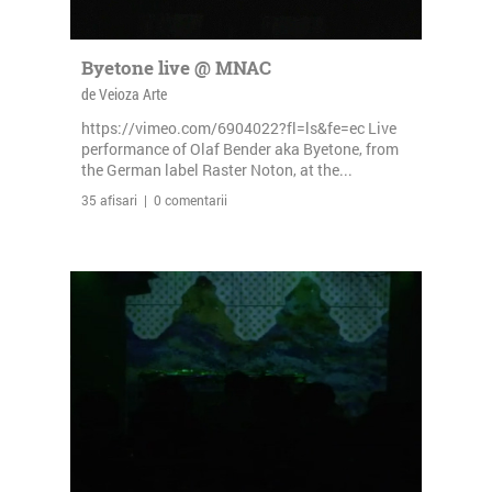
Byetone live @ MNAC
de Veioza Arte
https://vimeo.com/6904022?fl=ls&fe=ec Live
performance of Olaf Bender aka Byetone, from
the German label Raster Noton, at the...
35 afisari | 0 comentarii