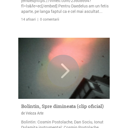
[embed]https://vimeo.com/23608694?
fl=ls&fe=ec[/embed] Pentru Daedelus am un fetis
aparte, pe langa faptul ca e cel mai ascultat...
14 afisari | 0 comentarii
Bolintin, Spre dimineata (clip oficial)
de Veioza Arte
Bolintin: Cosmin Postolache, Dan Sociu, Ionut
Dulamita instrumental: Cosmin Postolache