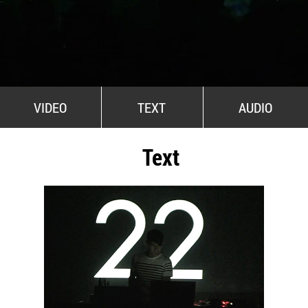
All Stars For Outernational
VIDEO
TEXT
AUDIO
Text