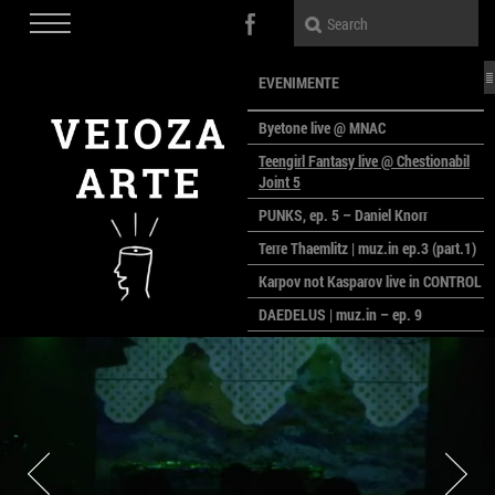
EVENIMENTE
Byetone live @ MNAC
Teengirl Fantasy live @ Chestionabil
Joint 5
PUNKS, ep. 5 – Daniel Knorr
Terre Thaemlitz | muz.in ep.3 (part.1)
Karpov not Kasparov live in CONTROL
DAEDELUS | muz.in – ep. 9
LALELE, LALELE – prima premieră a
anului la MACAZ
CinePOLSKA – filme poloneze la
București
PEOPLE OF ROMANIA se lansează la
galeria Simeza