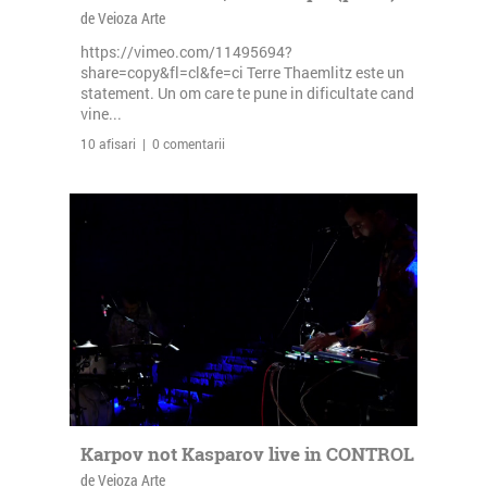
de Veioza Arte
https://vimeo.com/11495694?
share=copy&fl=cl&fe=ci Terre Thaemlitz este un
statement. Un om care te pune in dificultate cand
vine...
10 afisari | 0 comentarii
Karpov not Kasparov live in CONTROL
de Veioza Arte