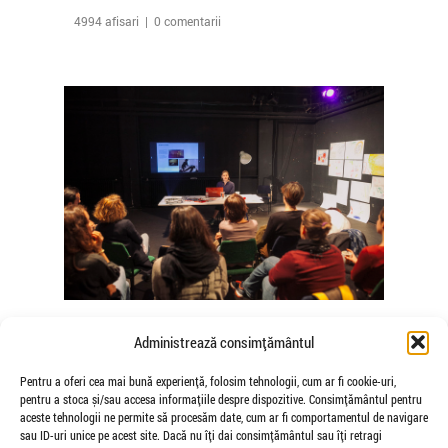
4994 afisari | 0 comentarii
The Agency of Touch – Atelierele
Administrează consimțământul
Somatice susținute de coregrafele
Mădălina Dan și Valentina De Piante
Pentru a oferi cea mai bună experiență, folosim tehnologii, cum ar fi cookie-uri,
pentru a stoca și/sau accesa informațiile despre dispozitive. Consimțământul pentru
Niculae
aceste tehnologii ne permite să procesăm date, cum ar fi comportamentul de navigare
de Veioza Arte
sau ID-uri unice pe acest site. Dacă nu îți dai consimțământul sau îți retragi