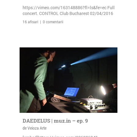
https://vimeo.com/163148886?fl=ls&fe=ec Full
concert. CONTROL Club Bucharest 02/04/2016
16 afisari | 0 comentarii
DAEDELUS | muz.in – ep. 9
de Veioza Arte