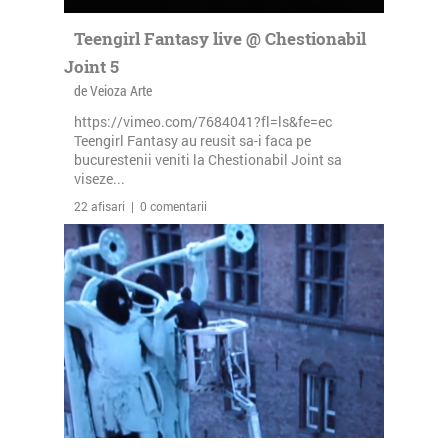
Teengirl Fantasy live @ Chestionabil
Joint 5
de Veioza Arte
https://vimeo.com/7684041?fl=ls&fe=ec
Teengirl Fantasy au reusit sa-i faca pe
bucurestenii veniti la Chestionabil Joint sa
viseze...
22 afisari | 0 comentarii