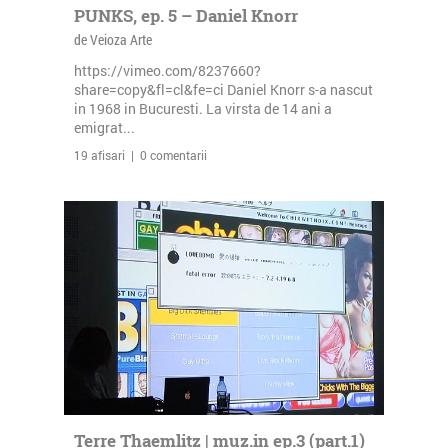
PUNKS, ep. 5 – Daniel Knorr
de Veioza Arte
https://vimeo.com/8237660?
share=copy&fl=cl&fe=ci Daniel Knorr s-a nascut
in 1968 in Bucuresti. La virsta de 14 ani a
emigrat...
19 afisari | 0 comentarii
Terre Thaemlitz | muz.in ep.3 (part.1)