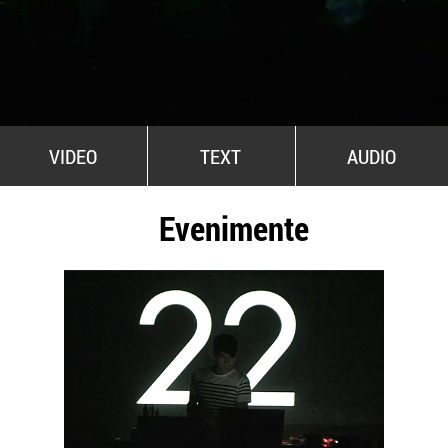
All Stars For Outernational
VIDEO
TEXT
AUDIO
Evenimente