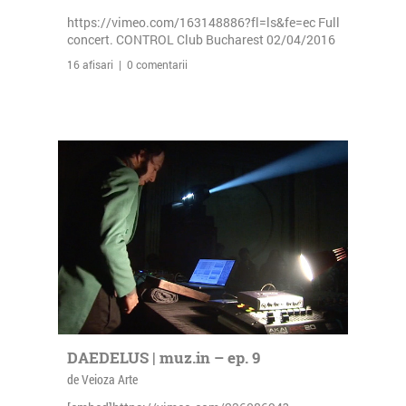
https://vimeo.com/163148886?fl=ls&fe=ec Full
concert. CONTROL Club Bucharest 02/04/2016
16 afisari | 0 comentarii
DAEDELUS | muz.in – ep. 9
de Veioza Arte