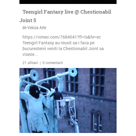
Teengirl Fantasy live @ Chestionabil
Joint 5
de Veioza Arte
https://vimeo.com/7684041?fl=ls&fe=ec
Teengirl Fantasy au reusit sa-i faca pe
bucurestenii veniti la Chestionabil Joint sa
viseze...
21 afisari | 0 comentarii