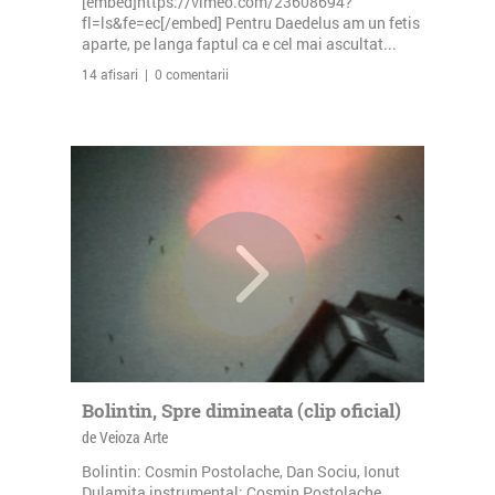
[embed]https://vimeo.com/23608694?
fl=ls&fe=ec[/embed] Pentru Daedelus am un fetis
aparte, pe langa faptul ca e cel mai ascultat...
14 afisari | 0 comentarii
Bolintin, Spre dimineata (clip oficial)
de Veioza Arte
Bolintin: Cosmin Postolache, Dan Sociu, Ionut
Dulamita instrumental: Cosmin Postolache