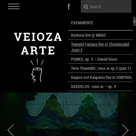
EVENIMENTE
Byetone live @ MNAC
Teengirl Fantasy live @ Chestionabil
Joint 5
PUNKS, ep. 5 – Daniel Knorr
Terre Thaemlitz | muz.in ep.3 (part.1)
Karpov not Kasparov live in CONTROL
DAEDELUS | muz.in – ep. 9
LALELE, LALELE – prima premieră a
anului la MACAZ
CinePOLSKA – filme poloneze la
București
PEOPLE OF ROMANIA se lansează la
galeria Simeza