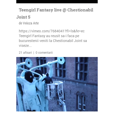
Teengirl Fantasy live @ Chestionabil
Joint 5
de Veioza Arte
https://vimeo.com/7684041?fl=ls&fe=ec
Teengirl Fantasy au reusit sa-i faca pe
bucurestenii veniti la Chestionabil Joint sa
viseze...
21 afisari | 0 comentarii