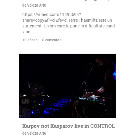
de Veioza Arte
https://vimeo.com/11495694?
share=copy&fl=cl&fe=ci Terre Thaemlitz este un
statement. Un om care te pune in dificultate cand
vine...
10 afisari | 0 comentarii
Karpov not Kasparov live in CONTROL
de Veioza Arte