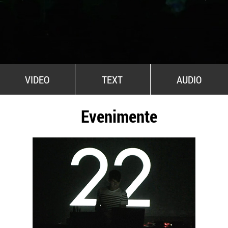
All Stars For Outernational
VIDEO
TEXT
AUDIO
Evenimente