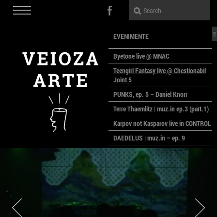
EVENIMENTE
Byetone live @ MNAC
Teengirl Fantasy live @ Chestionabil
Joint 5
PUNKS, ep. 5 – Daniel Knorr
Terre Thaemlitz | muz.in ep.3 (part.1)
Karpov not Kasparov live in CONTROL
DAEDELUS | muz.in – ep. 9
LALELE, LALELE – prima premieră a
anului la MACAZ
CinePOLSKA – filme poloneze la
București
PEOPLE OF ROMANIA se lansează la
galeria Simeza