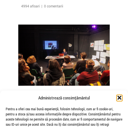
4994 afisari | 0 comentarii
The Agency of Touch – Atelierele
Administrează consimțământul
Somatice susținute de coregrafele
Mădălina Dan și Valentina De Piante
Pentru a oferi cea mai bună experiență, folosim tehnologii, cum ar fi cookie-uri,
pentru a stoca și/sau accesa informațiile despre dispozitive. Consimțământul pentru
Niculae
aceste tehnologii ne permite să procesăm date, cum ar fi comportamentul de navigare
de Veioza Arte
sau ID-uri unice pe acest site. Dacă nu îți dai consimțământul sau îți retragi