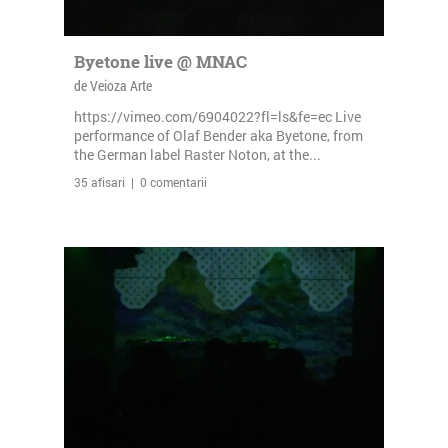
Byetone live @ MNAC
de Veioza Arte
https://vimeo.com/6904022?fl=ls&fe=ec Live
performance of Olaf Bender aka Byetone, from
the German label Raster Noton, at the...
35 afisari | 0 comentarii