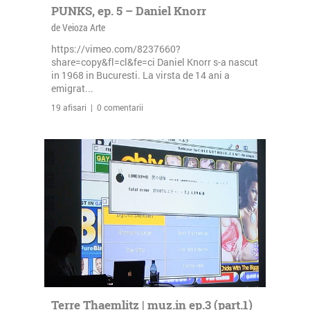
PUNKS, ep. 5 – Daniel Knorr
de Veioza Arte
https://vimeo.com/8237660?
share=copy&fl=cl&fe=ci Daniel Knorr s-a nascut
in 1968 in Bucuresti. La virsta de 14 ani a
emigrat...
19 afisari | 0 comentarii
Terre Thaemlitz | muz.in ep.3 (part.1)