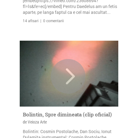
[embed]https://vimeo.com/23608694?
fl=ls&fe=ec[/embed] Pentru Daedelus am un fetis
aparte, pe langa faptul ca e cel mai ascultat...
14 afisari | 0 comentarii
Bolintin, Spre dimineata (clip oficial)
de Veioza Arte
Bolintin: Cosmin Postolache, Dan Sociu, Ionut
Dulamita instrumental: Cosmin Postolache