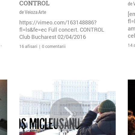
CONTROL
de 
de Veioza Arte
[e
fl
https://vimeo.com/163148886?
am 
fl=ls&fe=ec Full concert. CONTROL
cel
Club Bucharest 02/04/2016
.
14 
16 afisari | 0 comentarii