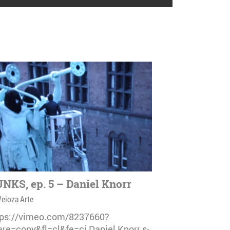
NKS, ep. 5 – Daniel Knorr
Veioza Arte
tps://vimeo.com/8237660?
are=copy&fl=cl&fe=ci Daniel Knorr s-