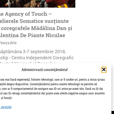
e Agency of Touch –
elierele Somatice susținute
 coregrafele Mădălina Dan și
lentina De Piante Niculae
Veioza Arte
 săptămâna 3-7 septembrie 2018,
notip - Centru Independent Coregrafic
Centrul Național al Dansului
urești...
Administrează consimțământul
afisari | 0 comentarii
 cea mai bună experiență, folosim tehnologii, cum ar fi cookie-uri, pentru a stoca și/sau
țiile despre dispozitive. Consimțământul pentru aceste tehnologii ne permite să
 cum ar fi comportamentul de navigare sau ID-uri unice pe acest site. Dacă nu îți dai
l sau îți retragi consimțământul dat poate avea afecte negative asupra unor anumite
 și funcții.
serviciile