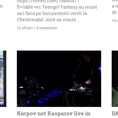
https://vimeo.com/7684041?
an
a n
fl=ls&fe=ec Teengirl Fantasy au reusit
de 
sa-i faca pe bucurestenii veniti la
Chestionabil Joint sa viseze...
19 
22 afisari | 0 comentarii
Karpov not Kasparov live in
DA