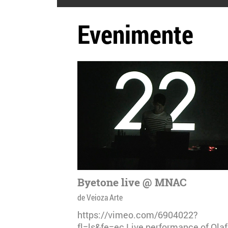
Evenimente
Byetone live @ MNAC
de Veioza Arte
https://vimeo.com/6904022?
fl=ls&fe=ec Live performance of Olaf