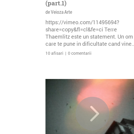
(part.1)
de Veioza Arte
https://vimeo.com/11495694?
share=copy&fl=cl&fe=ci Terre
Thaemlitz este un statement. Un om
care te pune in dificultate cand vine..
10 afisari | 0 comentarii