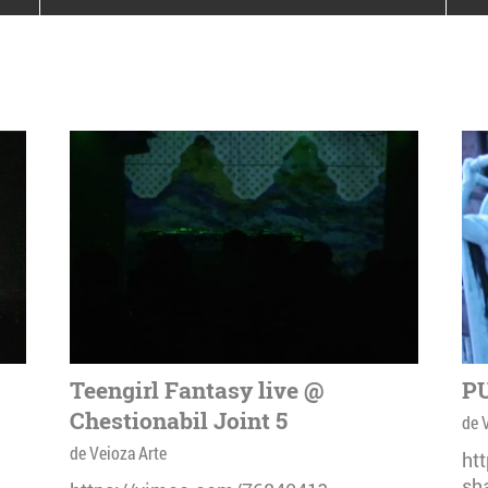
poloneze la București
PEOPLE OF ROMANIA se
lansează la galeria Simeza
All Stars For
Outernational
Teengirl Fantasy live @
PU
Chestionabil Joint 5
de 
de Veioza Arte
ht
sh