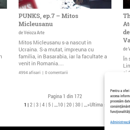
PUNKS, ep.7 – Mitos
Th
Micleusanu
At
de
de Veioza Arte
Va
Mitos Micleusanu s-a nascut in
de 
Ucraina. S-a mutat, impreuna cu
n
familia, in Basarabia, iar la facultate a
În
venit in Romania....
Li
și 
4994 afisari | 0 comentarii
Buc
26 
Pentru a oferi
Pagina 1 din 172
accesa informa
procesăm date,
2
3
4
5
10
20
30
»
Ultima »
1
...
...
consimțământu
funcționalități
Administrează 