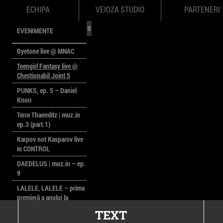
ECHIPA
VEIOZA STUDIO
PARTENERI
EVENIMENTE
Byetone live @ MNAC
Teengirl Fantasy live @
Chestionabil Joint 5
PUNKS, ep. 5 – Daniel
Knorr
Terre Thaemlitz | muz.in
ep.3 (part.1)
Karpov not Kasparov live
in CONTROL
DAEDELUS | muz.in – ep.
9
LALELE, LALELE – prima
premieră a anului la
MACAZ
TEXT
CinePOLSKA – filme