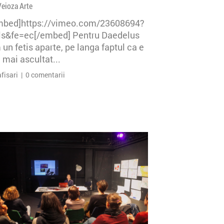
Veioza Arte
mbed]https://vimeo.com/23608694?
=ls&fe=ec[/embed] Pentru Daedelus
un fetis aparte, pe langa faptul ca e
 mai ascultat...
afisari | 0 comentarii