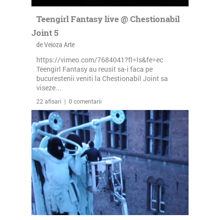
Teengirl Fantasy live @ Chestionabil
Joint 5
de Veioza Arte
https://vimeo.com/7684041?fl=ls&fe=ec
Teengirl Fantasy au reusit sa-i faca pe
bucurestenii veniti la Chestionabil Joint sa
viseze...
22 afisari | 0 comentarii