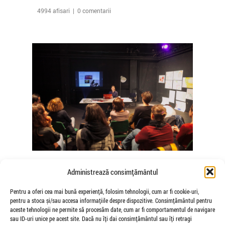
4994 afisari | 0 comentarii
The Agency of Touch – Atelierele
Administrează consimțământul
Somatice susținute de coregrafele
Mădălina Dan și Valentina De Piante
Pentru a oferi cea mai bună experiență, folosim tehnologii, cum ar fi cookie-uri,
pentru a stoca și/sau accesa informațiile despre dispozitive. Consimțământul pentru
Niculae
aceste tehnologii ne permite să procesăm date, cum ar fi comportamentul de navigare
de Veioza Arte
sau ID-uri unice pe acest site. Dacă nu îți dai consimțământul sau îți retragi