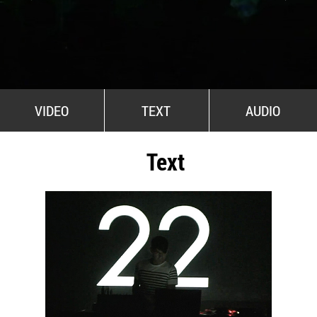
All Stars For Outernational
VIDEO
TEXT
AUDIO
Text