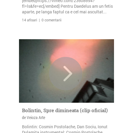
[embed]https://vimeo.com/23608694?
fl=ls&fe=ec[/embed] Pentru Daedelus am un fetis
aparte, pe langa faptul ca e cel mai ascultat...
14 afisari | 0 comentarii
Bolintin, Spre dimineata (clip oficial)
de Veioza Arte
Bolintin: Cosmin Postolache, Dan Sociu, Ionut
Dulamita instrumental: Cosmin Postolache