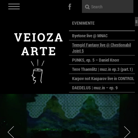
EVENIMENTE
Byetone live @ MNAC
Teengirl Fantasy live @ Chestionabil
Joint 5
PUNKS, ep. 5 – Daniel Knorr
Terre Thaemlitz | muz.in ep.3 (part.1)
Karpov not Kasparov live in CONTROL
DAEDELUS | muz.in – ep. 9
LALELE, LALELE – prima premieră a
anului la MACAZ
CinePOLSKA – filme poloneze la
București
PEOPLE OF ROMANIA se lansează la
galeria Simeza