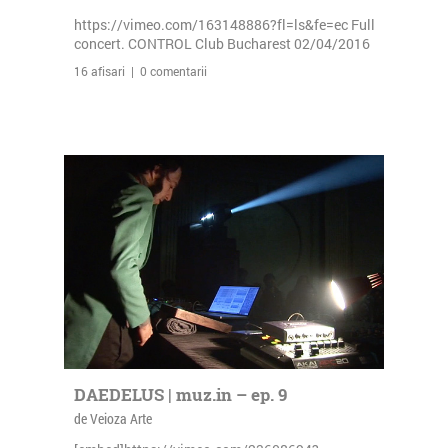
https://vimeo.com/163148886?fl=ls&fe=ec Full
concert. CONTROL Club Bucharest 02/04/2016
16 afisari | 0 comentarii
DAEDELUS | muz.in – ep. 9
de Veioza Arte