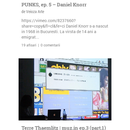
PUNKS, ep. 5 – Daniel Knorr
de Veioza Arte
https://vimeo.com/8237660?
share=copy&fl=cl&fe=ci Daniel Knorr s-a nascut
in 1968 in Bucuresti. La virsta de 14 ani a
emigrat...
19 afisari | 0 comentarii
Terre Thaemlitz | muz.in ep.3 (part.1)