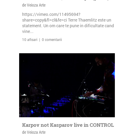
de Veioza Arte
https://vimeo.com/11495694?
share=copy&fl=cl&fe=ci Terre Thaemlitz este un
statement. Un om care te pune in dificultate cand
vine...
10 afisari | 0 comentarii
Karpov not Kasparov live in CONTROL
de Veioza Arte