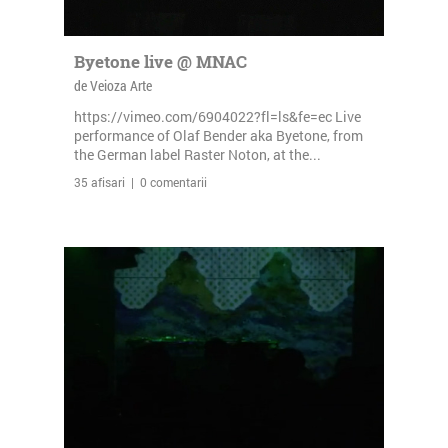
Byetone live @ MNAC
de Veioza Arte
https://vimeo.com/6904022?fl=ls&fe=ec Live
performance of Olaf Bender aka Byetone, from
the German label Raster Noton, at the...
35 afisari | 0 comentarii