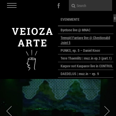
EVENIMENTE
Byetone live @ MNAC
Teengirl Fantasy live @ Chestionabil
Joint 5
PUNKS, ep. 5 – Daniel Knorr
Terre Thaemlitz | muz.in ep.3 (part.1)
Karpov not Kasparov live in CONTROL
DAEDELUS | muz.in – ep. 9
LALELE, LALELE – prima premieră a
anului la MACAZ
CinePOLSKA – filme poloneze la
București
PEOPLE OF ROMANIA se lansează la
galeria Simeza