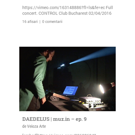
https://vimeo.com/163148886?fl=ls&fe=ec Full
concert. CONTROL Club Bucharest 02/04/2016
16 afisari | 0 comentarii
DAEDELUS | muz.in – ep. 9
de Veioza Arte