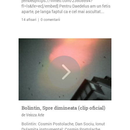
[embed]https://vimeo.com/23608694?
fl=ls&fe=ec[/embed] Pentru Daedelus am un fetis
aparte, pe langa faptul ca e cel mai ascultat...
14 afisari | 0 comentarii
Bolintin, Spre dimineata (clip oficial)
de Veioza Arte
Bolintin: Cosmin Postolache, Dan Sociu, Ionut
Dulamita instrumental: Cosmin Postolache