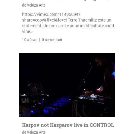
de Veioza Arte
https://vimeo.com/11495694?
share=copy&fl=cl&fe=ci Terre Thaemlitz este un
statement. Un om care te pune in dificultate cand
vine...
10 afisari | 0 comentarii
Karpov not Kasparov live in CONTROL
de Veioza Arte