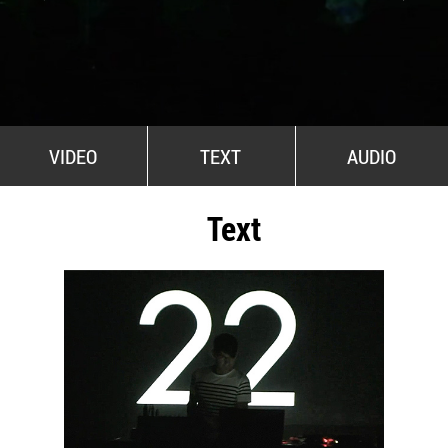
All Stars For Outernational
VIDEO
TEXT
AUDIO
Text