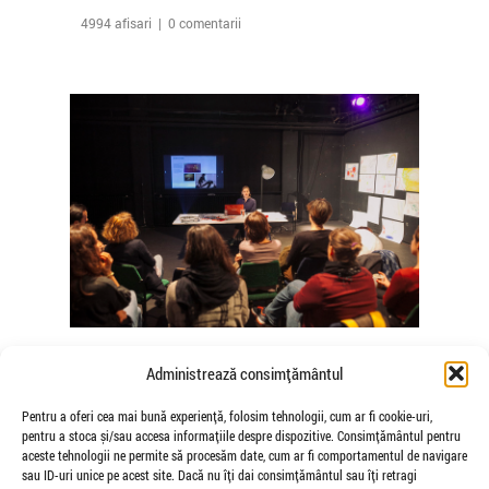
4994 afisari | 0 comentarii
The Agency of Touch – Atelierele
Administrează consimțământul
Somatice susținute de coregrafele
Mădălina Dan și Valentina De Piante
Pentru a oferi cea mai bună experiență, folosim tehnologii, cum ar fi cookie-uri,
pentru a stoca și/sau accesa informațiile despre dispozitive. Consimțământul pentru
Niculae
aceste tehnologii ne permite să procesăm date, cum ar fi comportamentul de navigare
de Veioza Arte
sau ID-uri unice pe acest site. Dacă nu îți dai consimțământul sau îți retragi