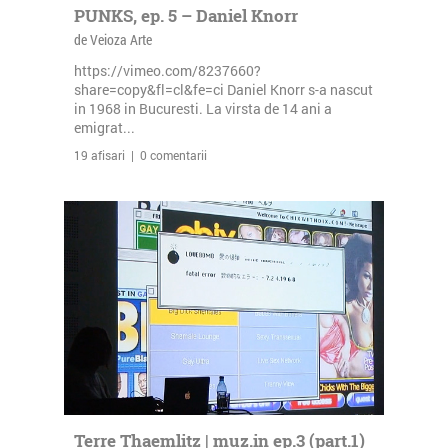
PUNKS, ep. 5 – Daniel Knorr
de Veioza Arte
https://vimeo.com/8237660?
share=copy&fl=cl&fe=ci Daniel Knorr s-a nascut
in 1968 in Bucuresti. La virsta de 14 ani a
emigrat...
19 afisari | 0 comentarii
Terre Thaemlitz | muz.in ep.3 (part.1)