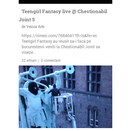
Teengirl Fantasy live @ Chestionabil
Joint 5
de Veioza Arte
https://vimeo.com/7684041?fl=ls&fe=ec
Teengirl Fantasy au reusit sa-i faca pe
bucurestenii veniti la Chestionabil Joint sa
viseze...
22 afisari | 0 comentarii