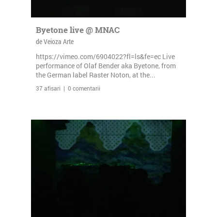
Byetone live @ MNAC
de Veioza Arte
https://vimeo.com/6904022?fl=ls&fe=ec Live
performance of Olaf Bender aka Byetone, from
the German label Raster Noton, at the...
37 afisari | 0 comentarii