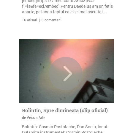
[embed]https://vimeo.com/23608694?
fl=ls&fe=ec[/embed] Pentru Daedelus am un fetis
aparte, pe langa faptul ca e cel mai ascultat...
16 afisari | 0 comentarii
Bolintin, Spre dimineata (clip oficial)
de Veioza Arte
Bolintin: Cosmin Postolache, Dan Sociu, Ionut
Dulamita instrumental: Cosmin Postolache