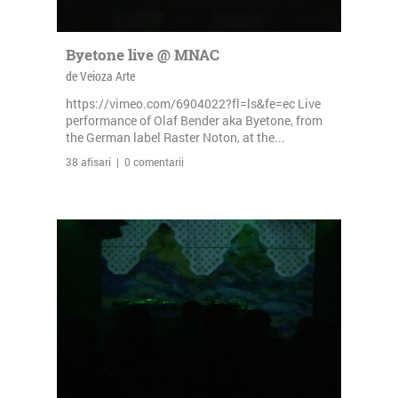
Byetone live @ MNAC
de Veioza Arte
https://vimeo.com/6904022?fl=ls&fe=ec Live
performance of Olaf Bender aka Byetone, from
the German label Raster Noton, at the...
38 afisari | 0 comentarii