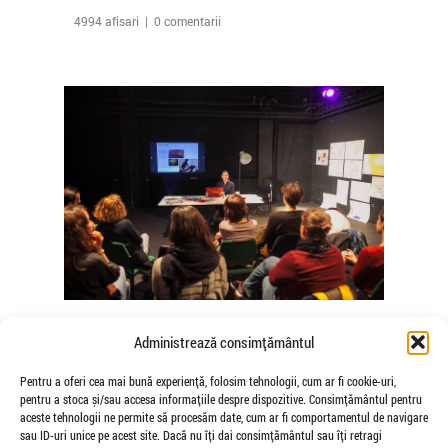
4994 afisari | 0 comentarii
The Agency of Touch – Atelierele
Administrează consimțământul
Somatice susținute de coregrafele
Mădălina Dan și Valentina De Piante
Pentru a oferi cea mai bună experiență, folosim tehnologii, cum ar fi cookie-uri,
pentru a stoca și/sau accesa informațiile despre dispozitive. Consimțământul pentru
Niculae
aceste tehnologii ne permite să procesăm date, cum ar fi comportamentul de navigare
de Veioza Arte
sau ID-uri unice pe acest site. Dacă nu îți dai consimțământul sau îți retragi