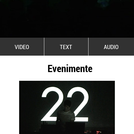
All Stars For Outernational
VIDEO
TEXT
AUDIO
Evenimente