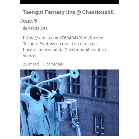
Teengirl Fantasy live @ Chestionabil
Joint 5
de Veioza Arte
https://vimeo.com/7684041?fl=ls&fe=ec
Teengirl Fantasy au reusit sa-i faca pe
bucurestenii veniti la Chestionabil Joint sa
viseze...
22 afisari | 0 comentarii