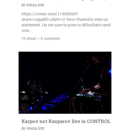
de Veioza Arte
https://vimeo.com/11495694?
share=copy&fl=cl&fe=ci Terre Thaemlitz este un
statement. Un om care te pune in dificultate cand
vine...
10 afisari | 0 comentarii
Karpov not Kasparov live in CONTROL
de Veioza Arte