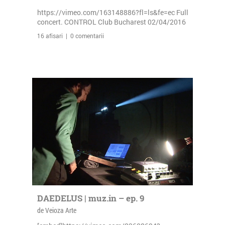
https://vimeo.com/163148886?fl=ls&fe=ec Full
concert. CONTROL Club Bucharest 02/04/2016
16 afisari | 0 comentarii
DAEDELUS | muz.in – ep. 9
de Veioza Arte