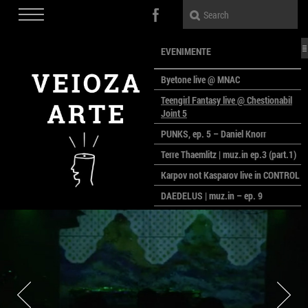
EVENIMENTE
Byetone live @ MNAC
Teengirl Fantasy live @ Chestionabil
Joint 5
PUNKS, ep. 5 – Daniel Knorr
Terre Thaemlitz | muz.in ep.3 (part.1)
Karpov not Kasparov live in CONTROL
DAEDELUS | muz.in – ep. 9
LALELE, LALELE – prima premieră a
anului la MACAZ
CinePOLSKA – filme poloneze la
București
PEOPLE OF ROMANIA se lansează la
galeria Simeza