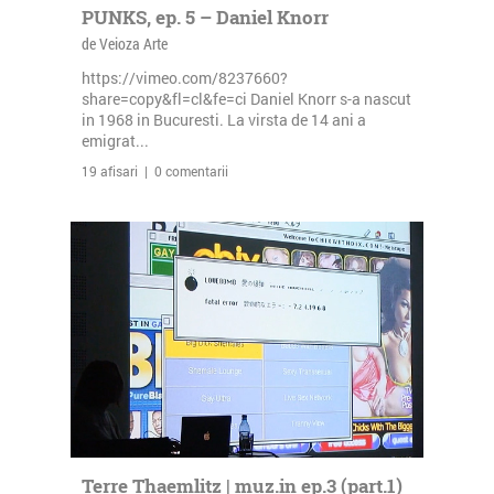
PUNKS, ep. 5 – Daniel Knorr
de Veioza Arte
https://vimeo.com/8237660?
share=copy&fl=cl&fe=ci Daniel Knorr s-a nascut
in 1968 in Bucuresti. La virsta de 14 ani a
emigrat...
19 afisari | 0 comentarii
Terre Thaemlitz | muz.in ep.3 (part.1)