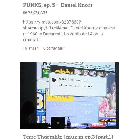
PUNKS, ep. 5 – Daniel Knorr
de Veioza Arte
https://vimeo.com/8237660?
share=copy&fl=cl&fe=ci Daniel Knorr s-a nascut
in 1968 in Bucuresti. La virsta de 14 ani a
emigrat...
19 afisari | 0 comentarii
Terre Thaemlitz | muz.in ep.3 (part.1)