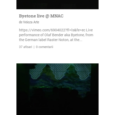
Byetone live @ MNAC
de Veioza Arte
https://vimeo.com/6904022?fl=ls&fe=ec Live
performance of Olaf Bender aka Byetone, from
the German label Raster Noton, at the...
37 afisari | 0 comentarii