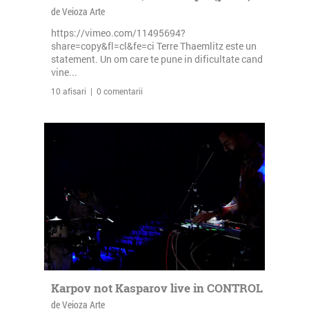
de Veioza Arte
https://vimeo.com/11495694?
share=copy&fl=cl&fe=ci Terre Thaemlitz este un
statement. Un om care te pune in dificultate cand
vine...
10 afisari | 0 comentarii
Karpov not Kasparov live in CONTROL
de Veioza Arte