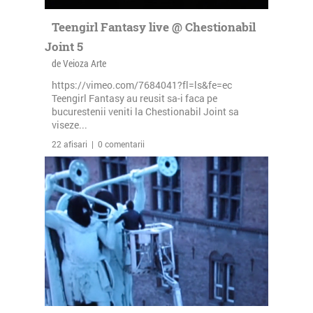
Teengirl Fantasy live @ Chestionabil
Joint 5
de Veioza Arte
https://vimeo.com/7684041?fl=ls&fe=ec
Teengirl Fantasy au reusit sa-i faca pe
bucurestenii veniti la Chestionabil Joint sa
viseze...
22 afisari | 0 comentarii