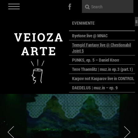
EVENIMENTE
Byetone live @ MNAC
Teengirl Fantasy live @ Chestionabil
Joint 5
PUNKS, ep. 5 – Daniel Knorr
Terre Thaemlitz | muz.in ep.3 (part.1)
Karpov not Kasparov live in CONTROL
DAEDELUS | muz.in – ep. 9
LALELE, LALELE – prima premieră a
anului la MACAZ
CinePOLSKA – filme poloneze la
București
PEOPLE OF ROMANIA se lansează la
galeria Simeza