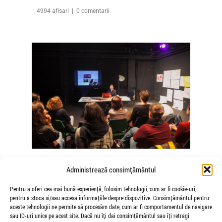
4994 afisari | 0 comentarii
The Agency of Touch – Atelierele
Administrează consimțământul
Somatice susținute de coregrafele
Mădălina Dan și Valentina De Piante
Pentru a oferi cea mai bună experiență, folosim tehnologii, cum ar fi cookie-uri,
pentru a stoca și/sau accesa informațiile despre dispozitive. Consimțământul pentru
Niculae
aceste tehnologii ne permite să procesăm date, cum ar fi comportamentul de navigare
de Veioza Arte
sau ID-uri unice pe acest site. Dacă nu îți dai consimțământul sau îți retragi