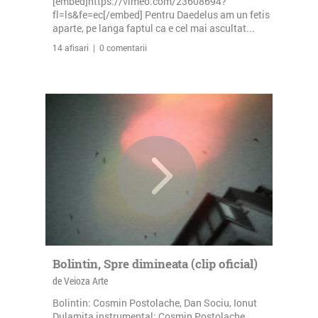
[embed]https://vimeo.com/23608694?
fl=ls&fe=ec[/embed] Pentru Daedelus am un fetis
aparte, pe langa faptul ca e cel mai ascultat...
14 afisari | 0 comentarii
Bolintin, Spre dimineata (clip oficial)
de Veioza Arte
Bolintin: Cosmin Postolache, Dan Sociu, Ionut
Dulamita instrumental: Cosmin Postolache