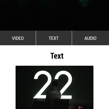
All Stars For Outernational
VIDEO
TEXT
AUDIO
Text