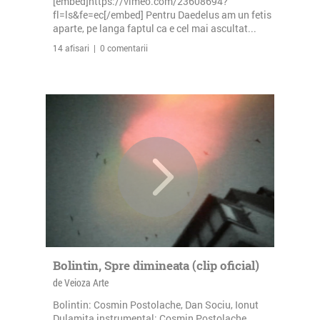
[embed]https://vimeo.com/23608694?
fl=ls&fe=ec[/embed] Pentru Daedelus am un fetis
aparte, pe langa faptul ca e cel mai ascultat...
14 afisari | 0 comentarii
Bolintin, Spre dimineata (clip oficial)
de Veioza Arte
Bolintin: Cosmin Postolache, Dan Sociu, Ionut
Dulamita instrumental: Cosmin Postolache