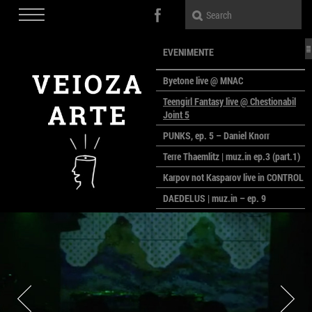
EVENIMENTE
Byetone live @ MNAC
Teengirl Fantasy live @ Chestionabil
Joint 5
PUNKS, ep. 5 – Daniel Knorr
Terre Thaemlitz | muz.in ep.3 (part.1)
Karpov not Kasparov live in CONTROL
DAEDELUS | muz.in – ep. 9
LALELE, LALELE – prima premieră a
anului la MACAZ
CinePOLSKA – filme poloneze la
București
PEOPLE OF ROMANIA se lansează la
galeria Simeza