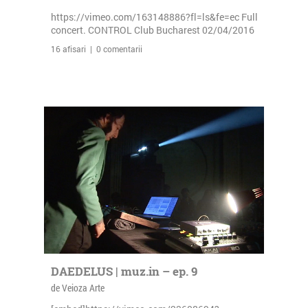
https://vimeo.com/163148886?fl=ls&fe=ec Full
concert. CONTROL Club Bucharest 02/04/2016
16 afisari | 0 comentarii
DAEDELUS | muz.in – ep. 9
de Veioza Arte