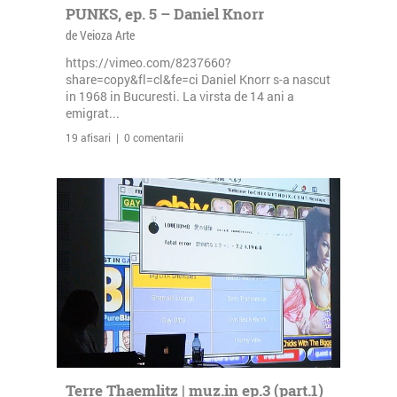
PUNKS, ep. 5 – Daniel Knorr
de Veioza Arte
https://vimeo.com/8237660?
share=copy&fl=cl&fe=ci Daniel Knorr s-a nascut
in 1968 in Bucuresti. La virsta de 14 ani a
emigrat...
19 afisari | 0 comentarii
Terre Thaemlitz | muz.in ep.3 (part.1)