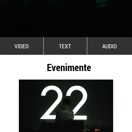
All Stars For Outernational
VIDEO
TEXT
AUDIO
Evenimente