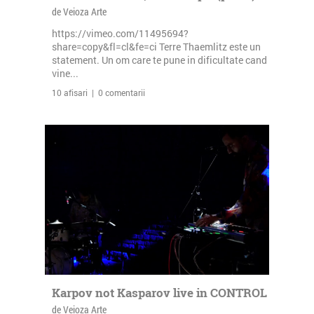
de Veioza Arte
https://vimeo.com/11495694?
share=copy&fl=cl&fe=ci Terre Thaemlitz este un
statement. Un om care te pune in dificultate cand
vine...
10 afisari | 0 comentarii
Karpov not Kasparov live in CONTROL
de Veioza Arte