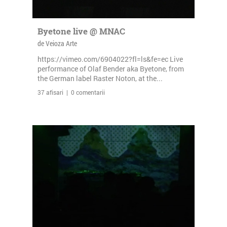
Byetone live @ MNAC
de Veioza Arte
https://vimeo.com/6904022?fl=ls&fe=ec Live
performance of Olaf Bender aka Byetone, from
the German label Raster Noton, at the...
37 afisari | 0 comentarii