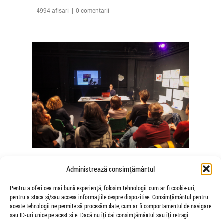
4994 afisari | 0 comentarii
The Agency of Touch – Atelierele
Administrează consimțământul
Somatice susținute de coregrafele
Mădălina Dan și Valentina De Piante
Pentru a oferi cea mai bună experiență, folosim tehnologii, cum ar fi cookie-uri,
pentru a stoca și/sau accesa informațiile despre dispozitive. Consimțământul pentru
Niculae
aceste tehnologii ne permite să procesăm date, cum ar fi comportamentul de navigare
de Veioza Arte
sau ID-uri unice pe acest site. Dacă nu îți dai consimțământul sau îți retragi