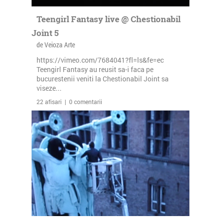
Teengirl Fantasy live @ Chestionabil
Joint 5
de Veioza Arte
https://vimeo.com/7684041?fl=ls&fe=ec
Teengirl Fantasy au reusit sa-i faca pe
bucurestenii veniti la Chestionabil Joint sa
viseze...
22 afisari | 0 comentarii