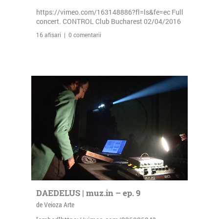
https://vimeo.com/163148886?fl=ls&fe=ec Full
concert. CONTROL Club Bucharest 02/04/2016
16 afisari | 0 comentarii
DAEDELUS | muz.in – ep. 9
de Veioza Arte