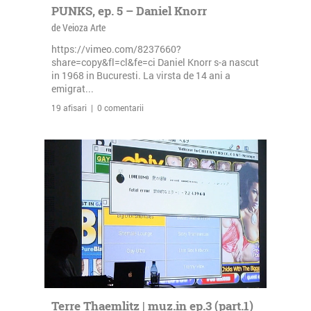
PUNKS, ep. 5 – Daniel Knorr
de Veioza Arte
https://vimeo.com/8237660?
share=copy&fl=cl&fe=ci Daniel Knorr s-a nascut
in 1968 in Bucuresti. La virsta de 14 ani a
emigrat...
19 afisari | 0 comentarii
Terre Thaemlitz | muz.in ep.3 (part.1)