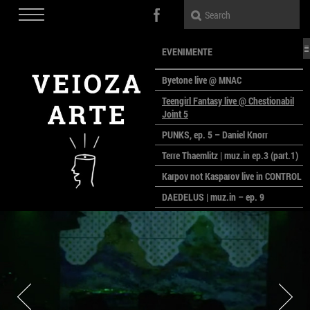
EVENIMENTE
Byetone live @ MNAC
Teengirl Fantasy live @ Chestionabil
Joint 5
PUNKS, ep. 5 – Daniel Knorr
Terre Thaemlitz | muz.in ep.3 (part.1)
Karpov not Kasparov live in CONTROL
DAEDELUS | muz.in – ep. 9
LALELE, LALELE – prima premieră a
anului la MACAZ
CinePOLSKA – filme poloneze la
București
PEOPLE OF ROMANIA se lansează la
galeria Simeza