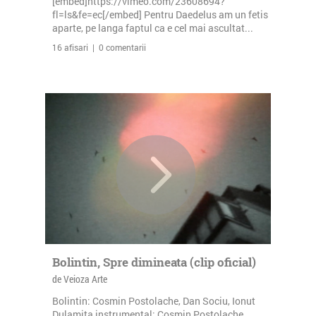
[embed]https://vimeo.com/23608694?
fl=ls&fe=ec[/embed] Pentru Daedelus am un fetis
aparte, pe langa faptul ca e cel mai ascultat...
16 afisari | 0 comentarii
Bolintin, Spre dimineata (clip oficial)
de Veioza Arte
Bolintin: Cosmin Postolache, Dan Sociu, Ionut
Dulamita instrumental: Cosmin Postolache