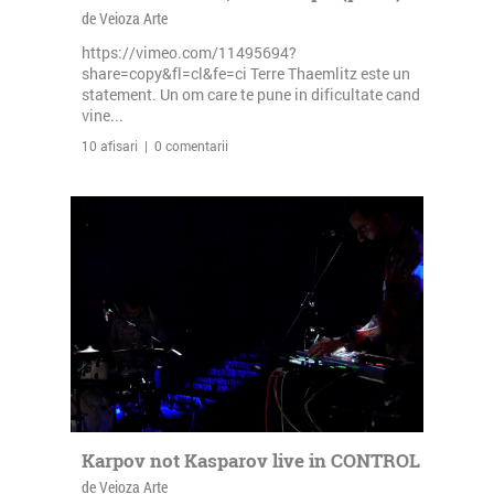
de Veioza Arte
https://vimeo.com/11495694?
share=copy&fl=cl&fe=ci Terre Thaemlitz este un
statement. Un om care te pune in dificultate cand
vine...
10 afisari | 0 comentarii
Karpov not Kasparov live in CONTROL
de Veioza Arte