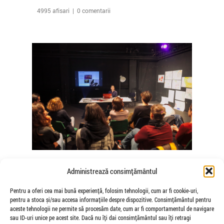
4995 afisari | 0 comentarii
The Agency of Touch – Atelierele
Administrează consimțământul
Somatice susținute de coregrafele
Mădălina Dan și Valentina De Piante
Pentru a oferi cea mai bună experiență, folosim tehnologii, cum ar fi cookie-uri,
pentru a stoca și/sau accesa informațiile despre dispozitive. Consimțământul pentru
Niculae
aceste tehnologii ne permite să procesăm date, cum ar fi comportamentul de navigare
de Veioza Arte
sau ID-uri unice pe acest site. Dacă nu îți dai consimțământul sau îți retragi