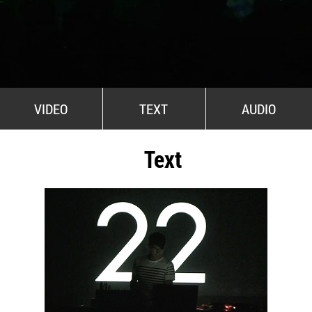
All Stars For Outernational
VIDEO
TEXT
AUDIO
Text