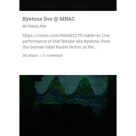
Byetone live @ MNAC
de Veioza Arte
https://vimeo.com/6904022?fl=ls&fe=ec Live
performance of Olaf Bender aka Byetone, from
the German label Raster Noton, at the...
38 afisari | 0 comentarii