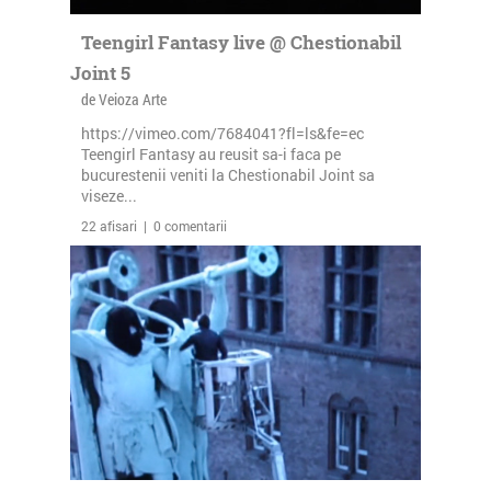
Teengirl Fantasy live @ Chestionabil
Joint 5
de Veioza Arte
https://vimeo.com/7684041?fl=ls&fe=ec
Teengirl Fantasy au reusit sa-i faca pe
bucurestenii veniti la Chestionabil Joint sa
viseze...
22 afisari | 0 comentarii