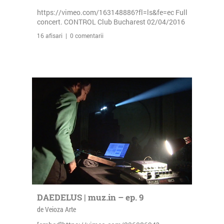
https://vimeo.com/163148886?fl=ls&fe=ec Full
concert. CONTROL Club Bucharest 02/04/2016
16 afisari | 0 comentarii
DAEDELUS | muz.in – ep. 9
de Veioza Arte