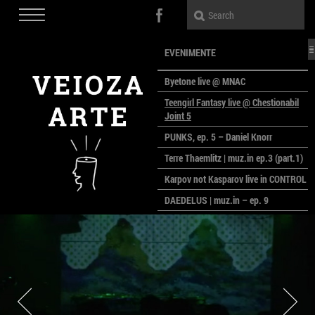
EVENIMENTE
Byetone live @ MNAC
Teengirl Fantasy live @ Chestionabil
Joint 5
PUNKS, ep. 5 – Daniel Knorr
Terre Thaemlitz | muz.in ep.3 (part.1)
Karpov not Kasparov live in CONTROL
DAEDELUS | muz.in – ep. 9
LALELE, LALELE – prima premieră a
anului la MACAZ
CinePOLSKA – filme poloneze la
București
PEOPLE OF ROMANIA se lansează la
galeria Simeza