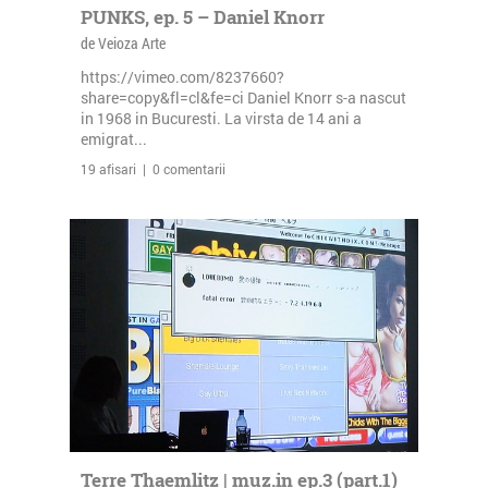
PUNKS, ep. 5 – Daniel Knorr
de Veioza Arte
https://vimeo.com/8237660?
share=copy&fl=cl&fe=ci Daniel Knorr s-a nascut
in 1968 in Bucuresti. La virsta de 14 ani a
emigrat...
19 afisari | 0 comentarii
Terre Thaemlitz | muz.in ep.3 (part.1)