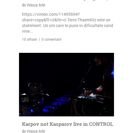
de Veioza Arte
https://vimeo.com/11495694?
share=copy&fl=cl&fe=ci Terre Thaemlitz este un
statement. Un om care te pune in dificultate cand
vine...
10 afisari | 0 comentarii
Karpov not Kasparov live in CONTROL
de Veioza Arte