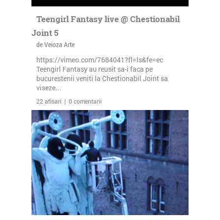
Teengirl Fantasy live @ Chestionabil
Joint 5
de Veioza Arte
https://vimeo.com/7684041?fl=ls&fe=ec
Teengirl Fantasy au reusit sa-i faca pe
bucurestenii veniti la Chestionabil Joint sa
viseze...
22 afisari | 0 comentarii