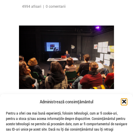
4994 afisari | 0 comentarii
The Agency of Touch – Atelierele
Administrează consimțământul
Somatice susținute de coregrafele
Mădălina Dan și Valentina De Piante
Pentru a oferi cea mai bună experiență, folosim tehnologii, cum ar fi cookie-uri,
pentru a stoca și/sau accesa informațiile despre dispozitive. Consimțământul pentru
Niculae
aceste tehnologii ne permite să procesăm date, cum ar fi comportamentul de navigare
de Veioza Arte
sau ID-uri unice pe acest site. Dacă nu îți dai consimțământul sau îți retragi