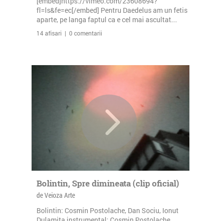
[embed]https://vimeo.com/23608694?
fl=ls&fe=ec[/embed] Pentru Daedelus am un fetis
aparte, pe langa faptul ca e cel mai ascultat...
14 afisari | 0 comentarii
Bolintin, Spre dimineata (clip oficial)
de Veioza Arte
Bolintin: Cosmin Postolache, Dan Sociu, Ionut
Dulamita instrumental: Cosmin Postolache