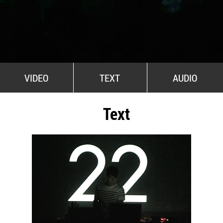
All Stars For Outernational
VIDEO
TEXT
AUDIO
Text