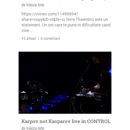
de Veioza Arte
https://vimeo.com/11495694?
share=copy&fl=cl&fe=ci Terre Thaemlitz este un
statement. Un om care te pune in dificultate cand
vine...
10 afisari | 0 comentarii
Karpov not Kasparov live in CONTROL
de Veioza Arte