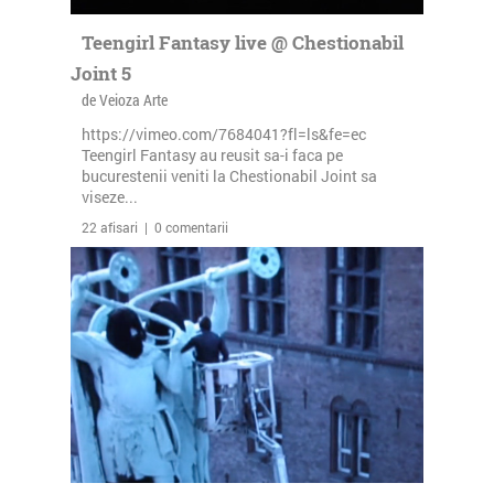
Teengirl Fantasy live @ Chestionabil
Joint 5
de Veioza Arte
https://vimeo.com/7684041?fl=ls&fe=ec
Teengirl Fantasy au reusit sa-i faca pe
bucurestenii veniti la Chestionabil Joint sa
viseze...
22 afisari | 0 comentarii