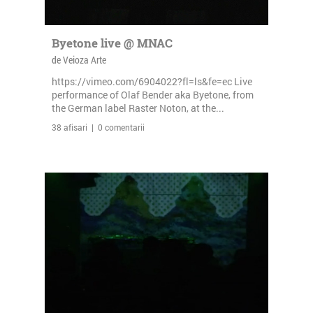
Byetone live @ MNAC
de Veioza Arte
https://vimeo.com/6904022?fl=ls&fe=ec Live
performance of Olaf Bender aka Byetone, from
the German label Raster Noton, at the...
38 afisari | 0 comentarii