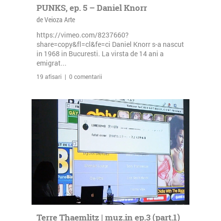
PUNKS, ep. 5 – Daniel Knorr
de Veioza Arte
https://vimeo.com/8237660?
share=copy&fl=cl&fe=ci Daniel Knorr s-a nascut
in 1968 in Bucuresti. La virsta de 14 ani a
emigrat...
19 afisari | 0 comentarii
Terre Thaemlitz | muz.in ep.3 (part.1)