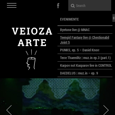
EVENIMENTE
Byetone live @ MNAC
Teengirl Fantasy live @ Chestionabil
Joint 5
PUNKS, ep. 5 – Daniel Knorr
Terre Thaemlitz | muz.in ep.3 (part.1)
Karpov not Kasparov live in CONTROL
DAEDELUS | muz.in – ep. 9
LALELE, LALELE – prima premieră a
anului la MACAZ
CinePOLSKA – filme poloneze la
București
PEOPLE OF ROMANIA se lansează la
galeria Simeza