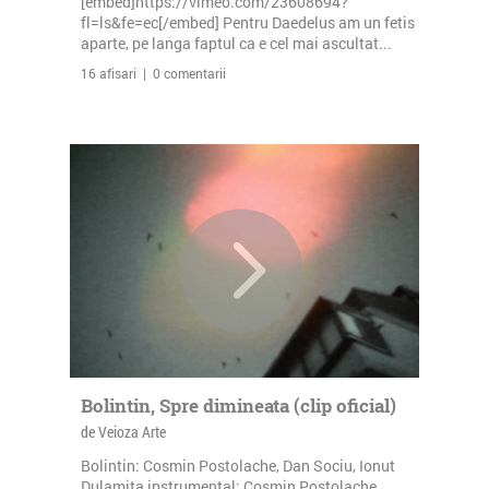
[embed]https://vimeo.com/23608694?
fl=ls&fe=ec[/embed] Pentru Daedelus am un fetis
aparte, pe langa faptul ca e cel mai ascultat...
16 afisari | 0 comentarii
Bolintin, Spre dimineata (clip oficial)
de Veioza Arte
Bolintin: Cosmin Postolache, Dan Sociu, Ionut
Dulamita instrumental: Cosmin Postolache