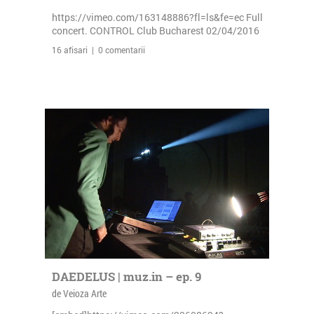
https://vimeo.com/163148886?fl=ls&fe=ec Full
concert. CONTROL Club Bucharest 02/04/2016
16 afisari | 0 comentarii
DAEDELUS | muz.in – ep. 9
de Veioza Arte