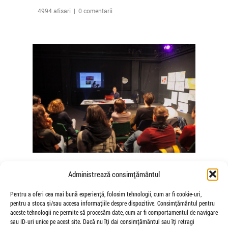
4994 afisari | 0 comentarii
The Agency of Touch – Atelierele
Administrează consimțământul
Somatice susținute de coregrafele
Mădălina Dan și Valentina De Piante
Pentru a oferi cea mai bună experiență, folosim tehnologii, cum ar fi cookie-uri,
pentru a stoca și/sau accesa informațiile despre dispozitive. Consimțământul pentru
Niculae
aceste tehnologii ne permite să procesăm date, cum ar fi comportamentul de navigare
de Veioza Arte
sau ID-uri unice pe acest site. Dacă nu îți dai consimțământul sau îți retragi