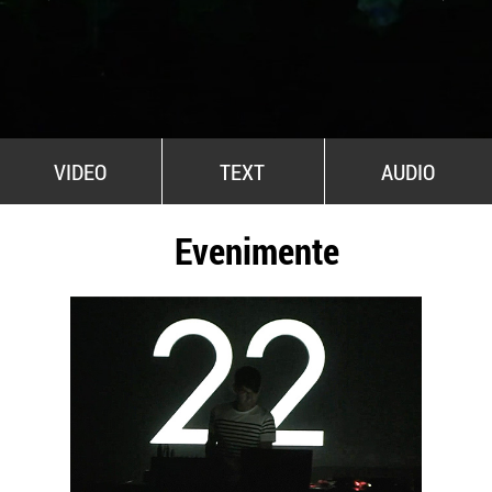
All Stars For Outernational
VIDEO
TEXT
AUDIO
Evenimente