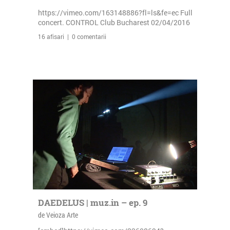
https://vimeo.com/163148886?fl=ls&fe=ec Full
concert. CONTROL Club Bucharest 02/04/2016
16 afisari | 0 comentarii
DAEDELUS | muz.in – ep. 9
de Veioza Arte