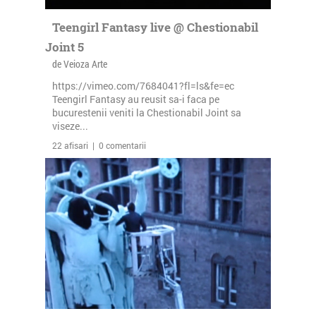
Teengirl Fantasy live @ Chestionabil
Joint 5
de Veioza Arte
https://vimeo.com/7684041?fl=ls&fe=ec
Teengirl Fantasy au reusit sa-i faca pe
bucurestenii veniti la Chestionabil Joint sa
viseze...
22 afisari | 0 comentarii