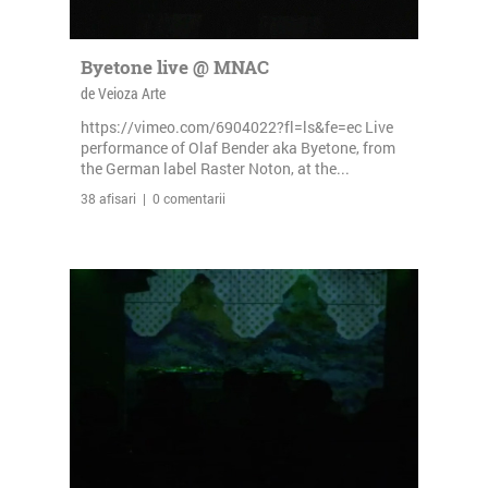
Byetone live @ MNAC
de Veioza Arte
https://vimeo.com/6904022?fl=ls&fe=ec Live
performance of Olaf Bender aka Byetone, from
the German label Raster Noton, at the...
38 afisari | 0 comentarii