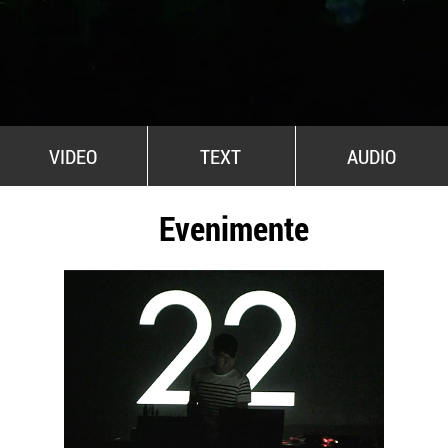
All Stars For Outernational
VIDEO
TEXT
AUDIO
Evenimente