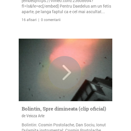
[embed]https://vimeo.com/23608694?
fl=ls&fe=ec[/embed] Pentru Daedelus am un fetis
aparte, pe langa faptul ca e cel mai ascultat...
16 afisari | 0 comentarii
Bolintin, Spre dimineata (clip oficial)
de Veioza Arte
Bolintin: Cosmin Postolache, Dan Sociu, Ionut
Dulamita instrumental: Cosmin Postolache