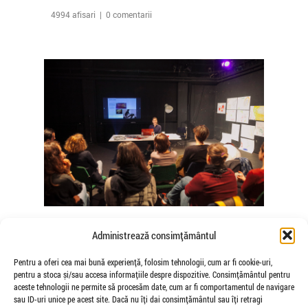
4994 afisari | 0 comentarii
The Agency of Touch – Atelierele
Administrează consimțământul
Somatice susținute de coregrafele
Mădălina Dan și Valentina De Piante
Pentru a oferi cea mai bună experiență, folosim tehnologii, cum ar fi cookie-uri,
pentru a stoca și/sau accesa informațiile despre dispozitive. Consimțământul pentru
Niculae
aceste tehnologii ne permite să procesăm date, cum ar fi comportamentul de navigare
de Veioza Arte
sau ID-uri unice pe acest site. Dacă nu îți dai consimțământul sau îți retragi