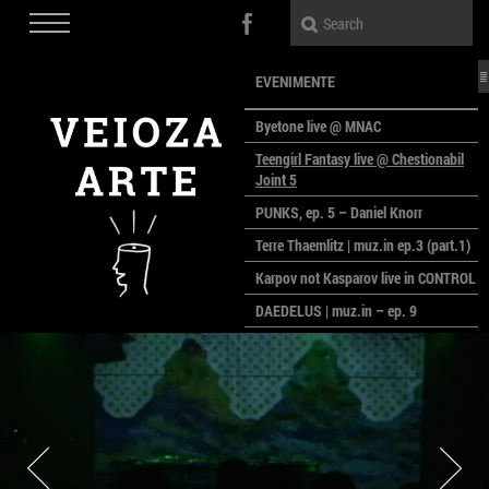
EVENIMENTE
Byetone live @ MNAC
Teengirl Fantasy live @ Chestionabil
Joint 5
PUNKS, ep. 5 – Daniel Knorr
Terre Thaemlitz | muz.in ep.3 (part.1)
Karpov not Kasparov live in CONTROL
DAEDELUS | muz.in – ep. 9
LALELE, LALELE – prima premieră a
anului la MACAZ
CinePOLSKA – filme poloneze la
București
PEOPLE OF ROMANIA se lansează la
galeria Simeza