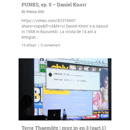
PUNKS, ep. 5 – Daniel Knorr
de Veioza Arte
https://vimeo.com/8237660?
share=copy&fl=cl&fe=ci Daniel Knorr s-a nascut
in 1968 in Bucuresti. La virsta de 14 ani a
emigrat...
19 afisari | 0 comentarii
Terre Thaemlitz | muz.in ep.3 (part.1)