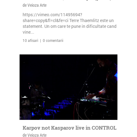
de Veioza Arte
https://vimeo.com/11495694?
share=copy&fl=cl&fe=ci Terre Thaemlitz este un
statement. Un om care te pune in dificultate cand
vine...
10 afisari | 0 comentarii
Karpov not Kasparov live in CONTROL
de Veioza Arte