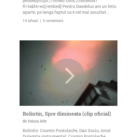
[embed]https://vimeo.com/23608694?
fl=ls&fe=ec[/embed] Pentru Daedelus am un fetis
aparte, pe langa faptul ca e cel mai ascultat...
14 afisari | 0 comentarii
Bolintin, Spre dimineata (clip oficial)
de Veioza Arte
Bolintin: Cosmin Postolache, Dan Sociu, Ionut
Dulamita instrumental: Cosmin Postolache