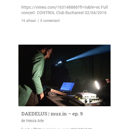
https://vimeo.com/163148886?fl=ls&fe=ec Full
concert. CONTROL Club Bucharest 02/04/2016
16 afisari | 0 comentarii
DAEDELUS | muz.in – ep. 9
de Veioza Arte