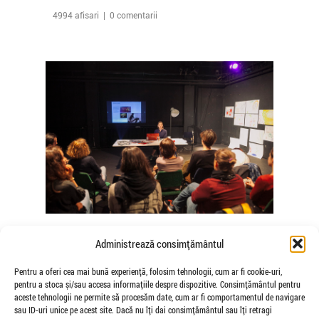
4994 afisari | 0 comentarii
The Agency of Touch – Atelierele
Administrează consimțământul
Somatice susținute de coregrafele
Mădălina Dan și Valentina De Piante
Pentru a oferi cea mai bună experiență, folosim tehnologii, cum ar fi cookie-uri,
pentru a stoca și/sau accesa informațiile despre dispozitive. Consimțământul pentru
Niculae
aceste tehnologii ne permite să procesăm date, cum ar fi comportamentul de navigare
de Veioza Arte
sau ID-uri unice pe acest site. Dacă nu îți dai consimțământul sau îți retragi