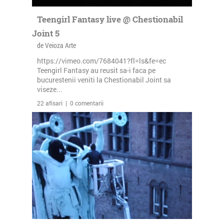
Teengirl Fantasy live @ Chestionabil
Joint 5
de Veioza Arte
https://vimeo.com/7684041?fl=ls&fe=ec
Teengirl Fantasy au reusit sa-i faca pe
bucurestenii veniti la Chestionabil Joint sa
viseze...
22 afisari | 0 comentarii