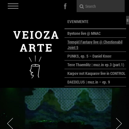
EVENIMENTE
Byetone live @ MNAC
Teengirl Fantasy live @ Chestionabil
Joint 5
PUNKS, ep. 5 – Daniel Knorr
Terre Thaemlitz | muz.in ep.3 (part.1)
Karpov not Kasparov live in CONTROL
DAEDELUS | muz.in – ep. 9
LALELE, LALELE – prima premieră a
anului la MACAZ
CinePOLSKA – filme poloneze la
București
PEOPLE OF ROMANIA se lansează la
galeria Simeza