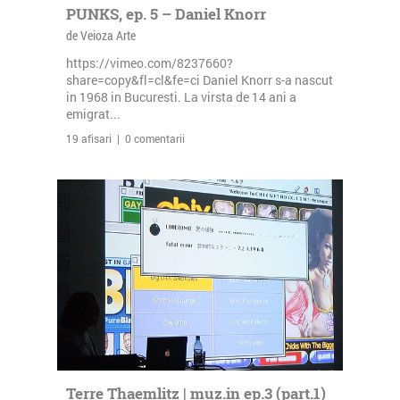
PUNKS, ep. 5 – Daniel Knorr
de Veioza Arte
https://vimeo.com/8237660?
share=copy&fl=cl&fe=ci Daniel Knorr s-a nascut
in 1968 in Bucuresti. La virsta de 14 ani a
emigrat...
19 afisari | 0 comentarii
Terre Thaemlitz | muz.in ep.3 (part.1)