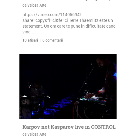
de Veioza Arte
https://vimeo.com/11495694?
share=copy&fl=cl&fe=ci Terre Thaemlitz este un
statement. Un om care te pune in dificultate cand
vine...
10 afisari | 0 comentarii
Karpov not Kasparov live in CONTROL
de Veioza Arte