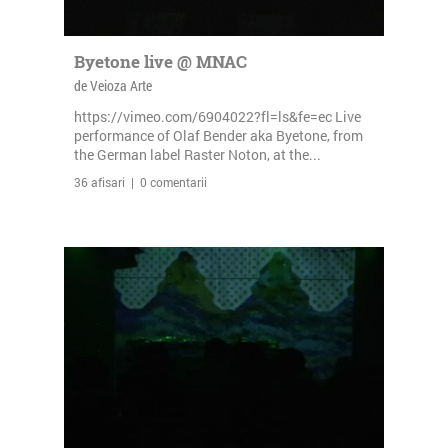
Byetone live @ MNAC
de Veioza Arte
https://vimeo.com/6904022?fl=ls&fe=ec Live
performance of Olaf Bender aka Byetone, from
the German label Raster Noton, at the...
36 afisari | 0 comentarii