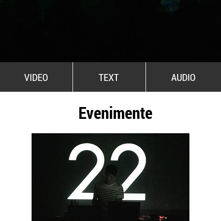
All Stars For Outernational
VIDEO
TEXT
AUDIO
Evenimente