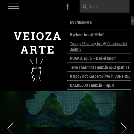
EVENIMENTE
Byetone live @ MNAC
Teengirl Fantasy live @ Chestionabil
Joint 5
PUNKS, ep. 5 – Daniel Knorr
Terre Thaemlitz | muz.in ep.3 (part.1)
Karpov not Kasparov live in CONTROL
DAEDELUS | muz.in – ep. 9
LALELE, LALELE – prima premieră a
anului la MACAZ
CinePOLSKA – filme poloneze la
București
PEOPLE OF ROMANIA se lansează la
galeria Simeza