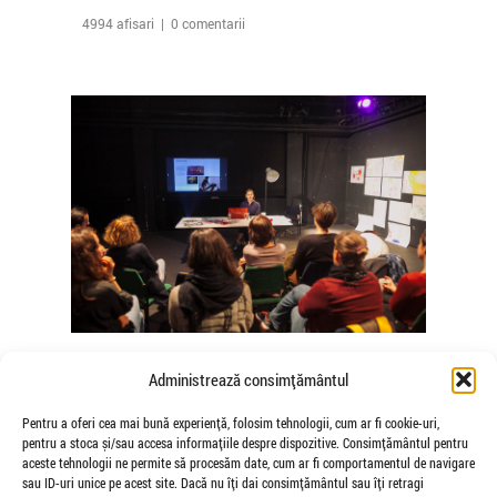
4994 afisari | 0 comentarii
The Agency of Touch – Atelierele
Administrează consimțământul
Somatice susținute de coregrafele
Mădălina Dan și Valentina De Piante
Pentru a oferi cea mai bună experiență, folosim tehnologii, cum ar fi cookie-uri,
pentru a stoca și/sau accesa informațiile despre dispozitive. Consimțământul pentru
Niculae
aceste tehnologii ne permite să procesăm date, cum ar fi comportamentul de navigare
de Veioza Arte
sau ID-uri unice pe acest site. Dacă nu îți dai consimțământul sau îți retragi