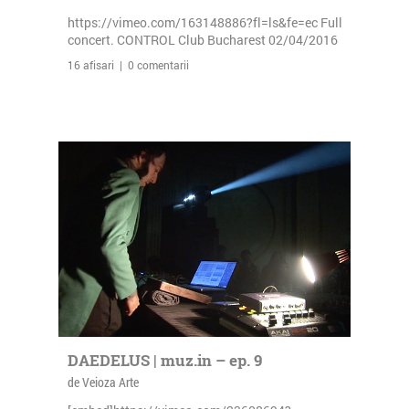
https://vimeo.com/163148886?fl=ls&fe=ec Full
concert. CONTROL Club Bucharest 02/04/2016
16 afisari | 0 comentarii
DAEDELUS | muz.in – ep. 9
de Veioza Arte