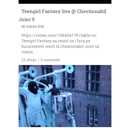
Teengirl Fantasy live @ Chestionabil
Joint 5
de Veioza Arte
https://vimeo.com/7684041?fl=ls&fe=ec
Teengirl Fantasy au reusit sa-i faca pe
bucurestenii veniti la Chestionabil Joint sa
viseze...
22 afisari | 0 comentarii