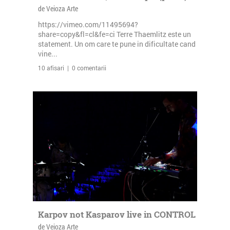
de Veioza Arte
https://vimeo.com/11495694?
share=copy&fl=cl&fe=ci Terre Thaemlitz este un
statement. Un om care te pune in dificultate cand
vine...
10 afisari | 0 comentarii
Karpov not Kasparov live in CONTROL
de Veioza Arte