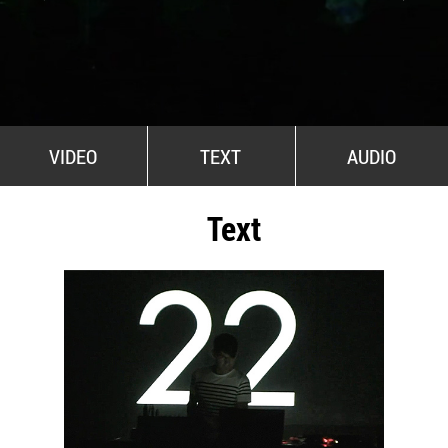
All Stars For Outernational
VIDEO
TEXT
AUDIO
Text