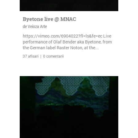
Byetone live @ MNAC
de Veioza Arte
https://vimeo.com/6904022?fl=ls&fe=ec Live
performance of Olaf Bender aka Byetone, from
the German label Raster Noton, at the...
37 afisari | 0 comentarii