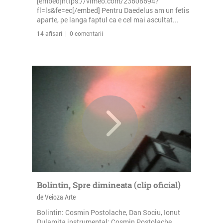
[embed]https://vimeo.com/23608694?
fl=ls&fe=ec[/embed] Pentru Daedelus am un fetis
aparte, pe langa faptul ca e cel mai ascultat...
14 afisari | 0 comentarii
Bolintin, Spre dimineata (clip oficial)
de Veioza Arte
Bolintin: Cosmin Postolache, Dan Sociu, Ionut
Dulamita instrumental: Cosmin Postolache