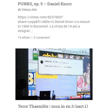
PUNKS, ep. 5 – Daniel Knorr
de Veioza Arte
https://vimeo.com/8237660?
share=copy&fl=cl&fe=ci Daniel Knorr s-a nascut
in 1968 in Bucuresti. La virsta de 14 ani a
emigrat...
19 afisari | 0 comentarii
Terre Thaemlitz | muz.in ep.3 (part.1)