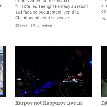
https://vimeo.com/7684041?
an
a n
fl=ls&fe=ec Teengirl Fantasy au reusit
de 
sa-i faca pe bucurestenii veniti la
Chestionabil Joint sa viseze...
19 
22 afisari | 0 comentarii
Karpov not Kasparov live in
DA