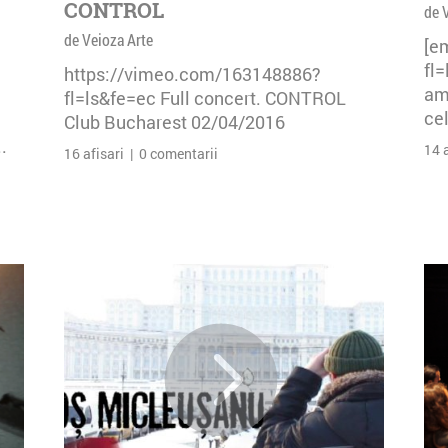
CONTROL
de 
de Veioza Arte
[e
fl
https://vimeo.com/163148886?
am 
fl=ls&fe=ec Full concert. CONTROL
cel
Club Bucharest 02/04/2016
.
14 
16 afisari | 0 comentarii