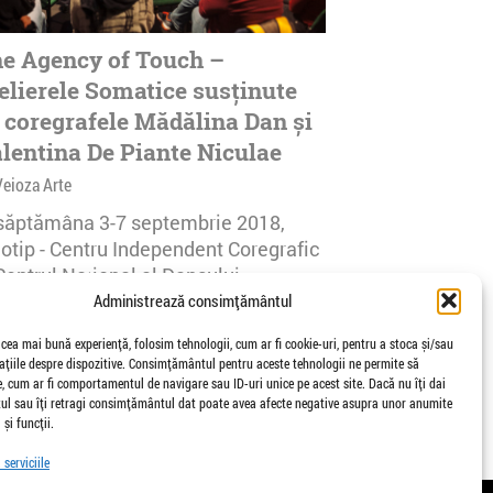
e Agency of Touch –
elierele Somatice susținute
 coregrafele Mădălina Dan și
lentina De Piante Niculae
Veioza Arte
 săptămâna 3-7 septembrie 2018,
notip - Centru Independent Coregrafic
Centrul Național al Dansului
urești...
Administrează consimțământul
afisari | 0 comentarii
 cea mai bună experiență, folosim tehnologii, cum ar fi cookie-uri, pentru a stoca și/sau
țiile despre dispozitive. Consimțământul pentru aceste tehnologii ne permite să
 cum ar fi comportamentul de navigare sau ID-uri unice pe acest site. Dacă nu îți dai
l sau îți retragi consimțământul dat poate avea afecte negative asupra unor anumite
 și funcții.
serviciile