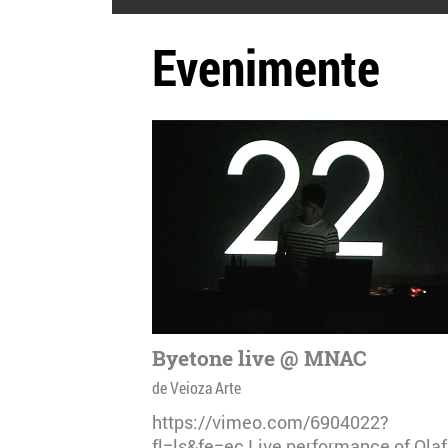
Evenimente
Byetone live @ MNAC
de Veioza Arte
https://vimeo.com/6904022?
fl=ls&fe=ec Live performance of Olaf