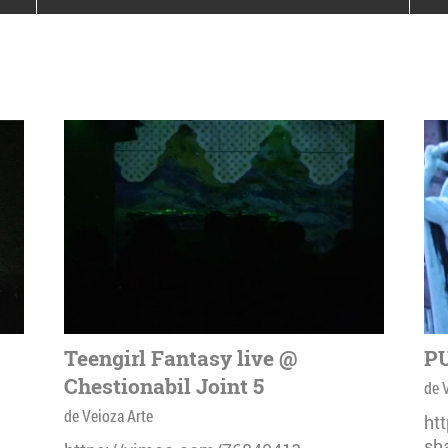
poloneze la București
PEOPLE OF ROMANIA se
lansează la galeria Simeza
All Stars For
Outernational
Teengirl Fantasy live @
PU
Chestionabil Joint 5
de 
de Veioza Arte
ht
sh