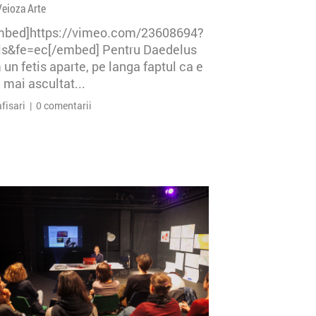
Veioza Arte
mbed]https://vimeo.com/23608694?
=ls&fe=ec[/embed] Pentru Daedelus
un fetis aparte, pe langa faptul ca e
 mai ascultat...
afisari | 0 comentarii