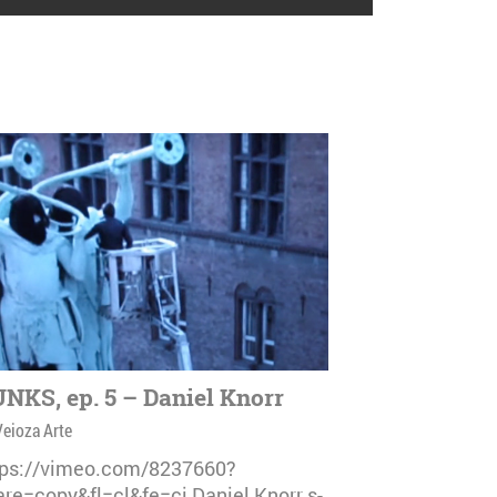
NKS, ep. 5 – Daniel Knorr
Veioza Arte
tps://vimeo.com/8237660?
are=copy&fl=cl&fe=ci Daniel Knorr s-