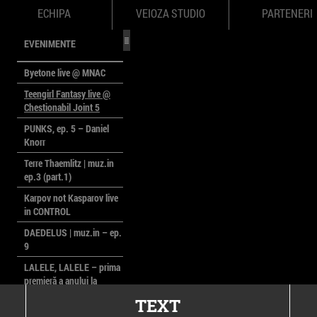
ECHIPA
VEIOZA STUDIO
PARTENERI
EVENIMENTE
Byetone live @ MNAC
Teengirl Fantasy live @
Chestionabil Joint 5
PUNKS, ep. 5 – Daniel
Knorr
Terre Thaemlitz | muz.in
ep.3 (part.1)
Karpov not Kasparov live
in CONTROL
DAEDELUS | muz.in – ep.
9
LALELE, LALELE – prima
premieră a anului la
MACAZ
TEXT
CinePOLSKA – filme