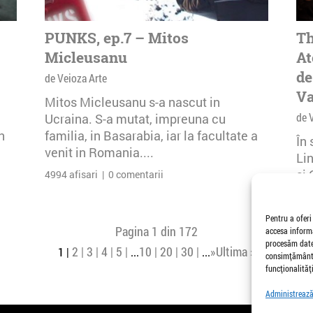
PUNKS, ep.7 – Mitos
Th
Micleusanu
At
de
de Veioza Arte
Va
Mitos Micleusanu s-a nascut in
de 
Ucraina. S-a mutat, impreuna cu
n
familia, in Basarabia, iar la facultate a
În
venit in Romania....
Li
și 
4994 afisari | 0 comentarii
Buc
26 
Pentru a oferi
Pagina 1 din 172
accesa informa
procesăm date,
2
3
4
5
10
20
30
»
Ultima »
1
...
...
consimțământu
funcționalități
Administrează 