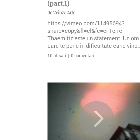
(part.1)
de Veioza Arte
https://vimeo.com/11495694?
share=copy&fl=cl&fe=ci Terre
Thaemlitz este un statement. Un om
care te pune in dificultate cand vine..
10 afisari | 0 comentarii