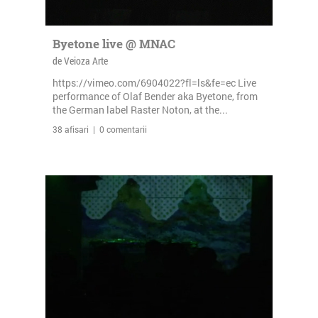
Byetone live @ MNAC
de Veioza Arte
https://vimeo.com/6904022?fl=ls&fe=ec Live
performance of Olaf Bender aka Byetone, from
the German label Raster Noton, at the...
38 afisari | 0 comentarii