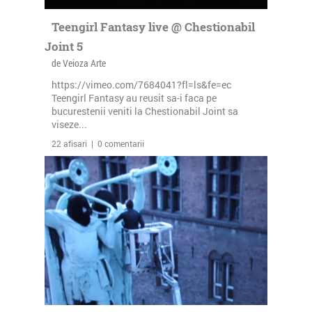
Teengirl Fantasy live @ Chestionabil
Joint 5
de Veioza Arte
https://vimeo.com/7684041?fl=ls&fe=ec
Teengirl Fantasy au reusit sa-i faca pe
bucurestenii veniti la Chestionabil Joint sa
viseze...
22 afisari | 0 comentarii