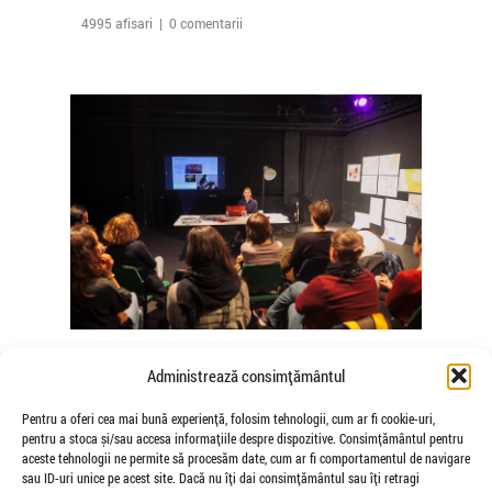
4995 afisari | 0 comentarii
The Agency of Touch – Atelierele
Administrează consimțământul
Somatice susținute de coregrafele
Mădălina Dan și Valentina De Piante
Pentru a oferi cea mai bună experiență, folosim tehnologii, cum ar fi cookie-uri,
pentru a stoca și/sau accesa informațiile despre dispozitive. Consimțământul pentru
Niculae
aceste tehnologii ne permite să procesăm date, cum ar fi comportamentul de navigare
de Veioza Arte
sau ID-uri unice pe acest site. Dacă nu îți dai consimțământul sau îți retragi