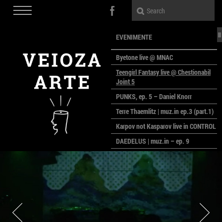
EVENIMENTE
Byetone live @ MNAC
Teengirl Fantasy live @ Chestionabil
Joint 5
PUNKS, ep. 5 – Daniel Knorr
Terre Thaemlitz | muz.in ep.3 (part.1)
Karpov not Kasparov live in CONTROL
DAEDELUS | muz.in – ep. 9
LALELE, LALELE – prima premieră a
anului la MACAZ
CinePOLSKA – filme poloneze la
București
PEOPLE OF ROMANIA se lansează la
galeria Simeza