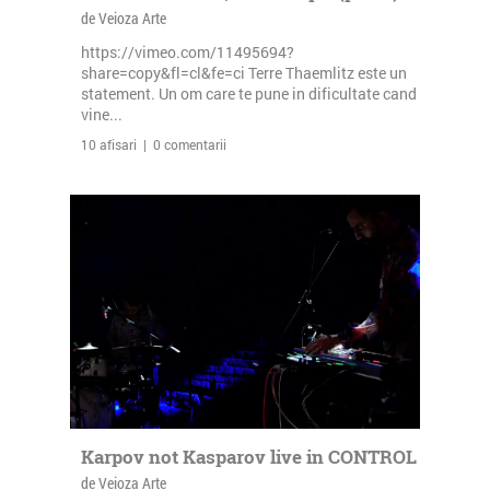
de Veioza Arte
https://vimeo.com/11495694?
share=copy&fl=cl&fe=ci Terre Thaemlitz este un
statement. Un om care te pune in dificultate cand
vine...
10 afisari | 0 comentarii
Karpov not Kasparov live in CONTROL
de Veioza Arte