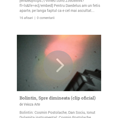
[embed]https://vimeo.com/23608694?
fl=ls&fe=ec[/embed] Pentru Daedelus am un fetis
aparte, pe langa faptul ca e cel mai ascultat...
16 afisari | 0 comentarii
Bolintin, Spre dimineata (clip oficial)
de Veioza Arte
Bolintin: Cosmin Postolache, Dan Sociu, Ionut
Dulamita instrumental: Cosmin Postolache