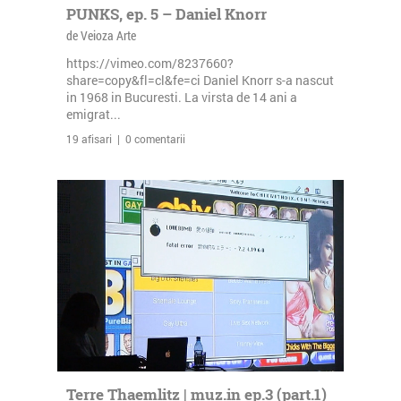
PUNKS, ep. 5 – Daniel Knorr
de Veioza Arte
https://vimeo.com/8237660?
share=copy&fl=cl&fe=ci Daniel Knorr s-a nascut
in 1968 in Bucuresti. La virsta de 14 ani a
emigrat...
19 afisari | 0 comentarii
Terre Thaemlitz | muz.in ep.3 (part.1)