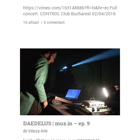
https://vimeo.com/163148886?fl=ls&fe=ec Full
concert. CONTROL Club Bucharest 02/04/2016
16 afisari | 0 comentarii
DAEDELUS | muz.in – ep. 9
de Veioza Arte