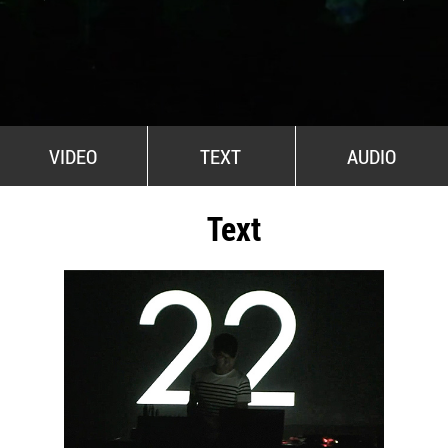
All Stars For Outernational
VIDEO
TEXT
AUDIO
Text