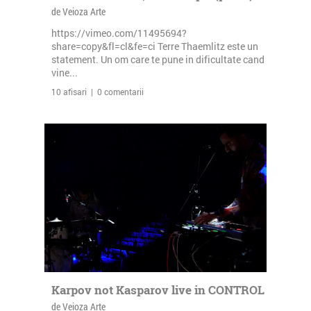
de Veioza Arte
https://vimeo.com/11495694?
share=copy&fl=cl&fe=ci Terre Thaemlitz este un
statement. Un om care te pune in dificultate cand
vine...
10 afisari | 0 comentarii
Karpov not Kasparov live in CONTROL
de Veioza Arte