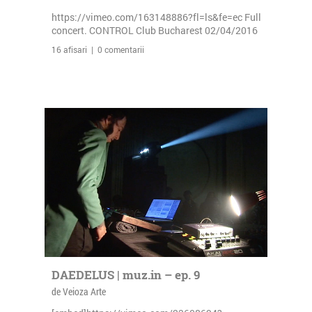
https://vimeo.com/163148886?fl=ls&fe=ec Full
concert. CONTROL Club Bucharest 02/04/2016
16 afisari | 0 comentarii
DAEDELUS | muz.in – ep. 9
de Veioza Arte