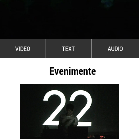
All Stars For Outernational
VIDEO
TEXT
AUDIO
Evenimente