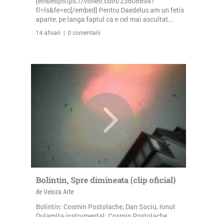
[embed]https://vimeo.com/23608694?
fl=ls&fe=ec[/embed] Pentru Daedelus am un fetis
aparte, pe langa faptul ca e cel mai ascultat...
14 afisari | 0 comentarii
Bolintin, Spre dimineata (clip oficial)
de Veioza Arte
Bolintin: Cosmin Postolache, Dan Sociu, Ionut
Dulamita instrumental: Cosmin Postolache