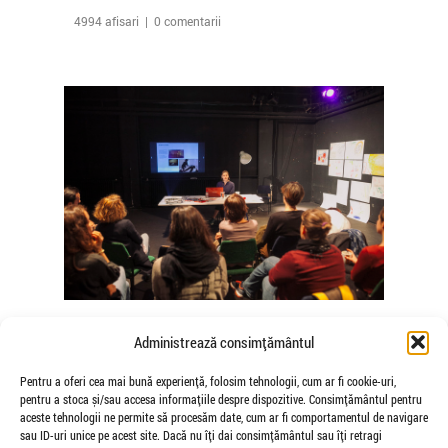
4994 afisari | 0 comentarii
The Agency of Touch – Atelierele
Administrează consimțământul
Somatice susținute de coregrafele
Mădălina Dan și Valentina De Piante
Pentru a oferi cea mai bună experiență, folosim tehnologii, cum ar fi cookie-uri,
pentru a stoca și/sau accesa informațiile despre dispozitive. Consimțământul pentru
Niculae
aceste tehnologii ne permite să procesăm date, cum ar fi comportamentul de navigare
de Veioza Arte
sau ID-uri unice pe acest site. Dacă nu îți dai consimțământul sau îți retragi