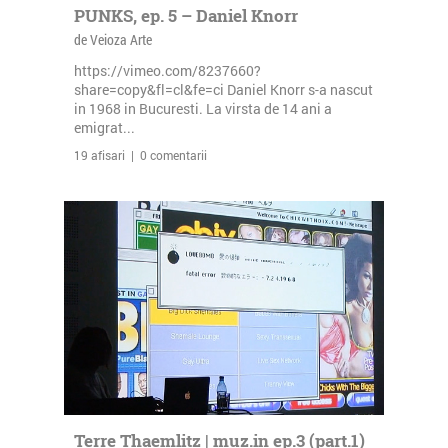
PUNKS, ep. 5 – Daniel Knorr
de Veioza Arte
https://vimeo.com/8237660?
share=copy&fl=cl&fe=ci Daniel Knorr s-a nascut
in 1968 in Bucuresti. La virsta de 14 ani a
emigrat...
19 afisari | 0 comentarii
Terre Thaemlitz | muz.in ep.3 (part.1)