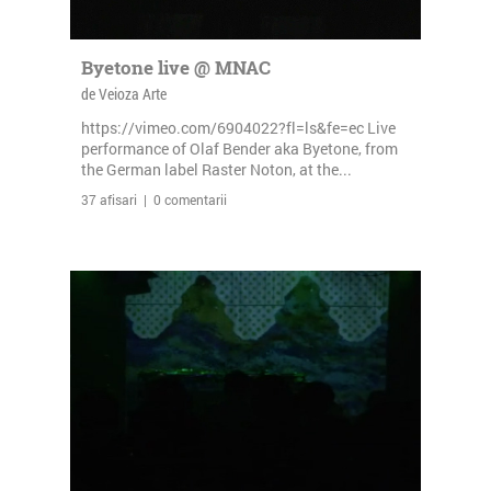
Byetone live @ MNAC
de Veioza Arte
https://vimeo.com/6904022?fl=ls&fe=ec Live
performance of Olaf Bender aka Byetone, from
the German label Raster Noton, at the...
37 afisari | 0 comentarii