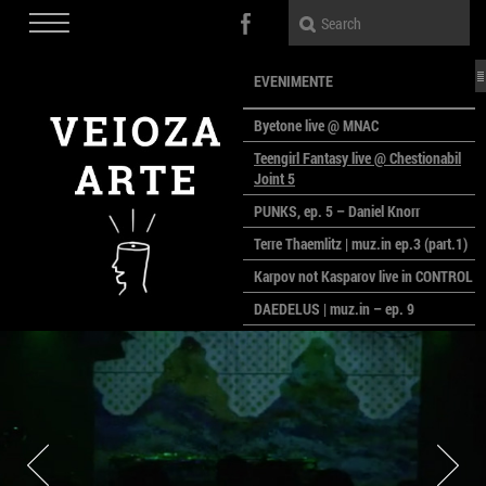
EVENIMENTE
Byetone live @ MNAC
Teengirl Fantasy live @ Chestionabil
Joint 5
PUNKS, ep. 5 – Daniel Knorr
Terre Thaemlitz | muz.in ep.3 (part.1)
Karpov not Kasparov live in CONTROL
DAEDELUS | muz.in – ep. 9
LALELE, LALELE – prima premieră a
anului la MACAZ
CinePOLSKA – filme poloneze la
București
PEOPLE OF ROMANIA se lansează la
galeria Simeza