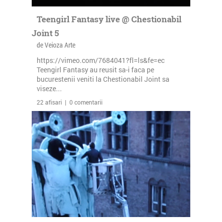
Teengirl Fantasy live @ Chestionabil
Joint 5
de Veioza Arte
https://vimeo.com/7684041?fl=ls&fe=ec
Teengirl Fantasy au reusit sa-i faca pe
bucurestenii veniti la Chestionabil Joint sa
viseze...
22 afisari | 0 comentarii